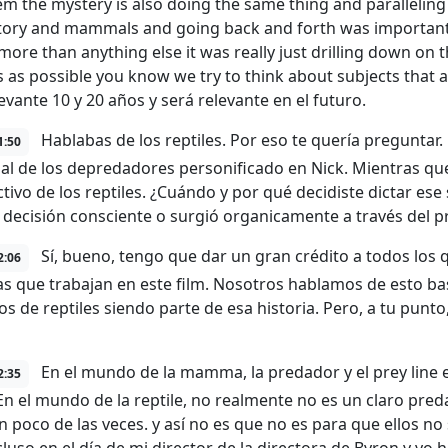
em the mystery is also doing the same thing and paralleling 
story and mammals and going back and forth was important bu
ore than anything else it was really just drilling down on th
s as possible you know we try to think about subjects that 
evante 10 y 20 años y será relevante en el futuro.
Hablabas de los reptiles. Por eso te quería preguntar. 
1:50
ual de los depredadores personificado en Nick. Mientras q
tivo de los reptiles. ¿Cuándo y por qué decidiste dictar ese
 decisión consciente o surgió organicamente a través del p
Sí, bueno, tengo que dar un gran crédito a todos los q
2:06
s que trabajan en este film. Nosotros hablamos de esto bast
s de reptiles siendo parte de esa historia. Pero, a tu punto,
En el mundo de la mamma, la predador y el prey line e
2:35
En el mundo de la reptile, no realmente no es un claro predad
 poco de las veces. y así no es que no es para que ellos no