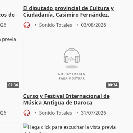
l
El diputado provincial de Cultura y
cos de
Ciudadanía, Casimiro Fernández,
do"
sobre el balance de entradas
026
Sonido Totales
03/08/2026
01:34
00:34
Curso y Festival Internacional de
Música Antigua de Daroca
enarios"
026
Sonido Totales
31/07/2026