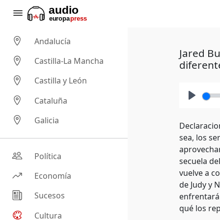
Andalucía
Jared Bu
Castilla-La Mancha
diferent
Castilla y León
Cataluña
Play
Galicia
Declaracion
sea, los s
aprovecharn
Política
secuela de
vuelve a c
Economía
de Judy y 
Sucesos
enfrentará
qué los re
Cultura