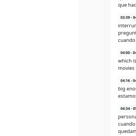
que ha
03:39 - 0
interru
pregunt
cuando 
04:00 - 0
which i
movies 
04:16 - 0
big eno
estamos
04:34 - 0
persona
cuando 
quedamo