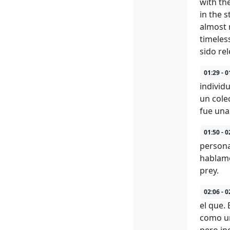
with th
in the 
almost m
timeles
sido rel
01:29 - 0
individ
un colec
fue una
01:50 - 0
persona
hablamo
prey.
02:06 - 0
el que. 
como un