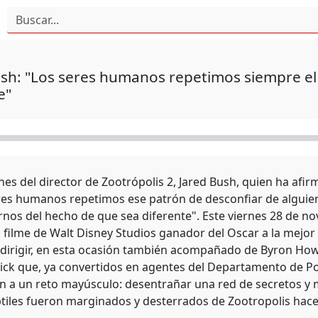
sh: "Los seres humanos repetimos siempre el 
e"
es del director de Zootrópolis 2, Jared Bush, quien ha afir
eres humanos repetimos ese patrón de desconfiar de alguien
os del hecho de que sea diferente". Este viernes 28 de novi
l filme de Walt Disney Studios ganador del Oscar a la mejor
odirigir, en esta ocasión también acompañado de Byron How
Nick que, ya convertidos en agentes del Departamento de Po
n a un reto mayúsculo: desentrañar una red de secretos y m
ptiles fueron marginados y desterrados de Zootropolis hac