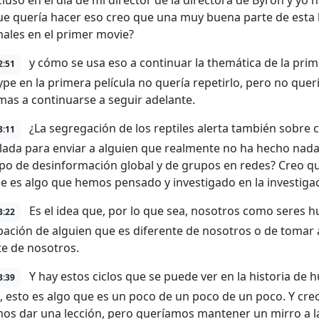
luso en el día de mi director de la directora de Byron y yo h
ue quería hacer eso creo que una muy buena parte de esta h
males en el primer movie?
y cómo se usa eso a continuar la themática de la prime
2:51
ype en la primera película no quería repetirlo, pero no que
mas a continuarse a seguir adelante.
¿La segregación de los reptiles alerta también sobr
3:11
ada para enviar a alguien que realmente no ha hecho nada
po de desinformación global y de grupos en redes? Creo q
e es algo que hemos pensado y investigado en la investigac
Es el idea que, por lo que sea, nosotros como seres 
3:22
ación de alguien que es diferente de nosotros o de tomar 
te de nosotros.
Y hay estos ciclos que se puede ver en la historia de 
3:39
, esto es algo que es un poco de un poco de un poco. Y cre
os dar una lección, pero queríamos mantener un mirro a la