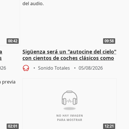
00:42
09:58
la
Sigüenza será un "autocine del cielo"
s
con cientos de coches clásicos como
espectadores
026
Sonido Totales
05/08/2026
02:01
12:21