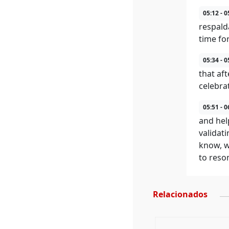
05:12 - 0
respald
time fo
05:34 - 0
that af
celebra
05:51 - 0
and help
validat
know, w
to reso
Relacionados