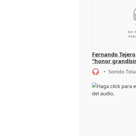
Fernando Tejero
"honor grandísi
la representaci
Sonido Tota