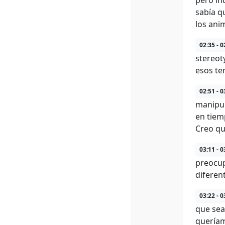
pero inc
sabía q
los ani
02:35 - 0
stereot
esos te
02:51 - 0
manipul
en tiem
Creo qu
03:11 - 0
preocup
diferen
03:22 - 0
que sea
queríam