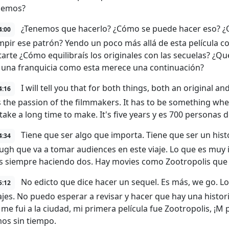
cemos?
¿Tenemos que hacerlo? ¿Cómo se puede hacer eso? ¿
4:00
mpir ese patrón? Yendo un poco más allá de esta película c
arte ¿Cómo equilibraís los originales con las secuelas? ¿Qué 
una franquicia como esta merece una continuación?
I will tell you that for both things, both an original an
4:16
s the passion of the filmmakers. It has to be something whe
take a long time to make. It's five years y es 700 personas 
Tiene que ser algo que importa. Tiene que ser un hist
4:34
ugh que va a tomar audiences en este viaje. Lo que es mu
 siempre haciendo dos. Hay movies como Zootropolis que n
No edicto que dice hacer un sequel. Es más, we go. L
5:12
jes. No puedo esperar a revisar y hacer que hay una histor
me fui a la ciudad, mi primera película fue Zootropolis, ¡M 
s sin tiempo.