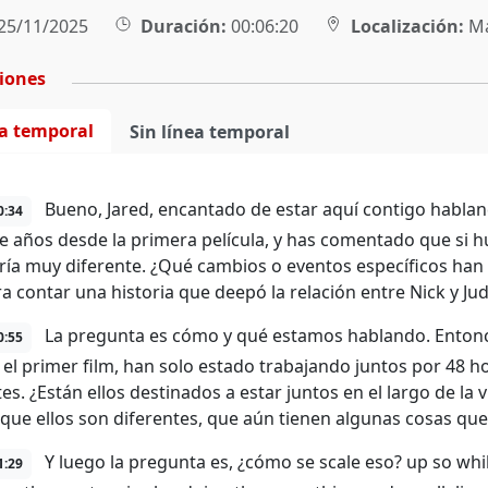
25/11/2025
Duración:
00:06:20
Localización:
Ma
ciones
ea temporal
Sin línea temporal
Bueno, Jared, encantado de estar aquí contigo habland
0:34
e años desde la primera película, y has comentado que si h
ría muy diferente. ¿Qué cambios o eventos específicos han i
ra contar una historia que deepó la relación entre Nick y Jud
La pregunta es cómo y qué estamos hablando. Entonces
0:55
 el primer film, han solo estado trabajando juntos por 48 h
es. ¿Están ellos destinados a estar juntos en el largo de la v
 que ellos son diferentes, que aún tienen algunas cosas que
Y luego la pregunta es, ¿cómo se scale eso? up so whil
1:29