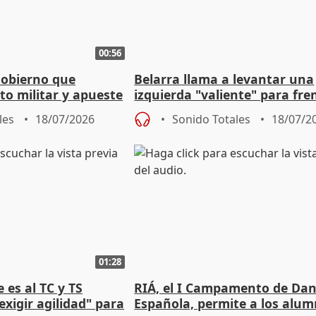
00:56
Gobierno que
Belarra llama a levantar una
to militar y apueste
izquierda "valiente" para fre
la cultura
avance de la extrema derech
les
18/07/2026
Sonido Totales
18/07/2
01:28
 es al TC y TS
RIÁ, el I Campamento de Da
xigir agilidad" para
Española, permite a los alu