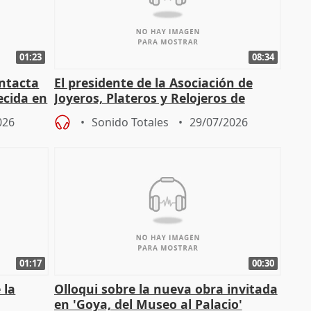
01:23
08:34
intacta
El presidente de la Asociación de
ecida en
Joyeros, Plateros y Relojeros de
Córdoba celebra la IGP
026
Sonido Totales
29/07/2026
01:17
00:30
 la
Olloqui sobre la nueva obra invitada
en 'Goya, del Museo al Palacio'