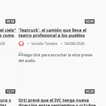
09:58
02:04
l cielo"
'Teatruck', el camión que lleva el
os como
teatro profesional a los pueblos
extremeños
026
Sonido Totales
04/08/2026
12:21
02:20
tura y
Ortí prevé que el IVC tenga nueva
dez,
dirección entre septiembre y octubre