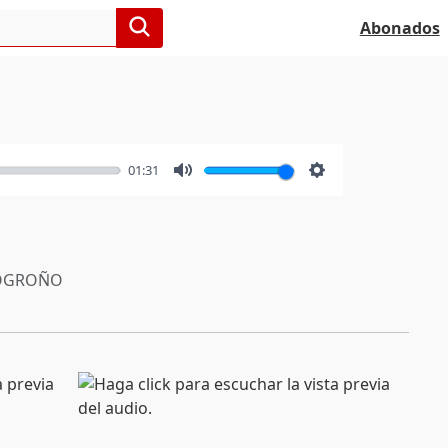
Abonados
01:31
Mute
Settings
OGROÑO