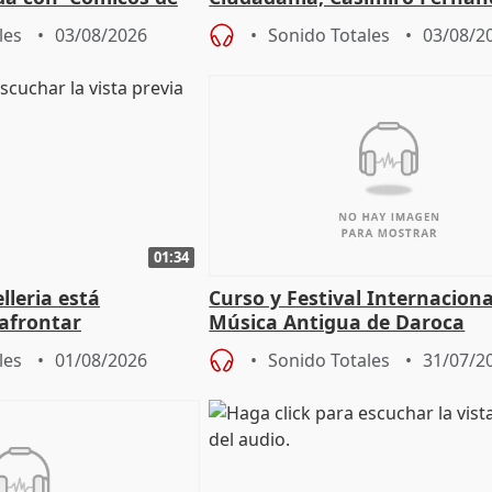
me ha escogido"
sobre el balance de entradas
les
03/08/2026
Sonido Totales
03/08/2
01:34
lleria está
Curso y Festival Internaciona
afrontar
Música Antigua de Daroca
odos los escenarios"
les
01/08/2026
Sonido Totales
31/07/2