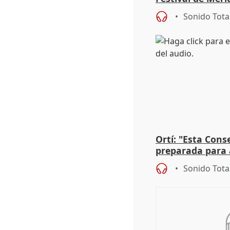
Roma': "Strabo 
Sonido Tota
Ortí: "Esta Conse
preparada para 
absolutamente t
Sonido Tota