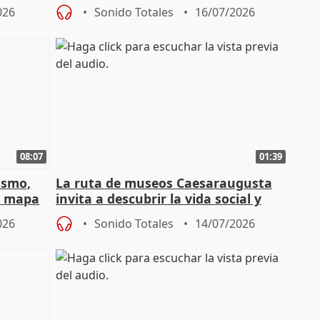
l"
especial" tras su pérdida
026
Sonido Totales
16/07/2026
08:07
01:39
ismo,
La ruta de museos Caesaraugusta
l mapa
invita a descubrir la vida social y
s'
económica de la Zaragoza ro
026
Sonido Totales
14/07/2026