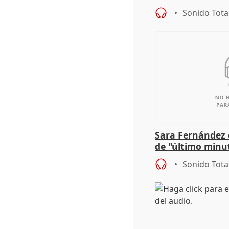
patrimonio en 
Sonido Tota
Sara Fernández 
de "último minu
Sonido Tota