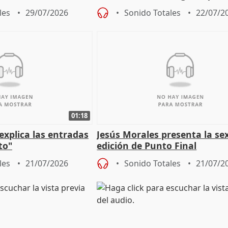
Córdoba
"Andalucía está muy presente
les
29/07/2026
Sonido Totales
22/07/2
cita
01:18
explica las entradas
Jesús Morales presenta la se
to"
edición de Punto Final
les
21/07/2026
Sonido Totales
21/07/2