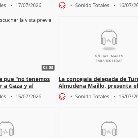
e Amnistía
"sacar su talento a flor de pie
les
17/07/2026
Sonido Totales
16/07/2
02:03
e que "no tenemos
La concejala delegada de Tur
r a Gaza y al
Almudena Maíllo, presenta e
'Nuevas comedias madrileña
les
15/07/2026
Sonido Totales
15/07/2