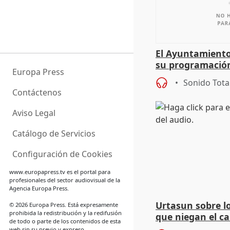
El Ayuntamiento
su programación
Europa Press
todo el año
Sonido Tota
Contáctenos
Aviso Legal
Catálogo de Servicios
Configuración de Cookies
www.europapress.tv
es el portal para
profesionales del sector audiovisual de la
Agencia Europa Press.
Urtasun sobre lo
© 2026 Europa Press. Está expresamente
prohibida la redistribución y la redifusión
que niegan el c
de todo o parte de los contenidos de esta
un peligro para 
web sin su previo y expreso