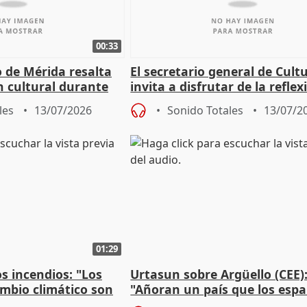
00:33
 de Mérida resalta
El secretario general de Cult
 cultural durante
invita a disfrutar de la reflex
lo humano de Timón de Aten
les
13/07/2026
Sonido Totales
13/07/2
01:29
s incendios: "Los
Urtasun sobre Argüello (CEE)
ambio climático son
"Añoran un país que los esp
este país"
hace 40 años que dejamos at