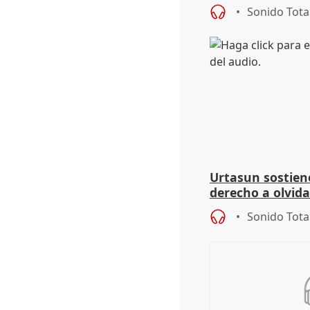
aplicar la Ley d
Sonido Tota
Urtasun sostien
derecho a olvida
genocidio"
Sonido Tota