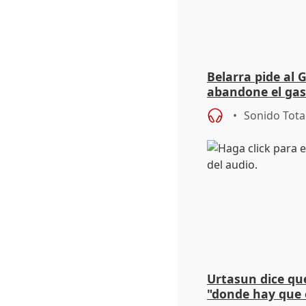
Belarra pide al 
abandone el gas
"de verdad" por 
Sonido Tota
Urtasun dice que
"donde hay que e