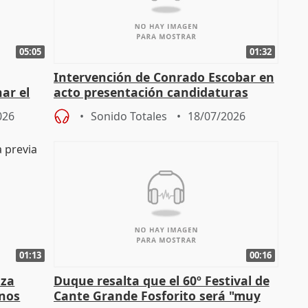
05:05
01:32
Intervención de Conrado Escobar en
nar el
acto presentación candidaturas
a
alcaldes PP para 2027
026
Sonido Totales
18/07/2026
01:13
00:16
nza
Duque resalta que el 60º Festival de
mnos
Cante Grande Fosforito será "muy