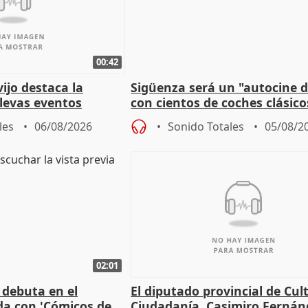
00:42
vijo destaca la
Sigüenza será un "autocine de
llevas eventos
con cientos de coches clásic
 pueblos
espectadores
les
06/08/2026
Sonido Totales
05/08/2
02:01
 debuta en el
El diputado provincial de Cul
da con 'Cómicos de
Ciudadanía, Casimiro Fernán