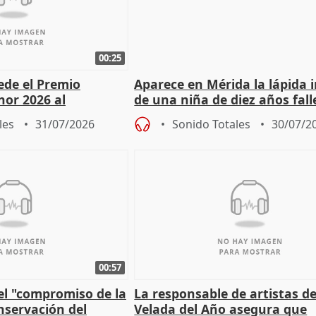
00:25
cede el Premio
Aparece en Mérida la lápida 
nor 2026 al
de una niña de diez años fall
r Fortes
el año 519 d.C.
les
31/07/2026
Sonido Totales
30/07/2
00:57
el "compromiso de la
La responsable de artistas de
nservación del
Velada del Año asegura que