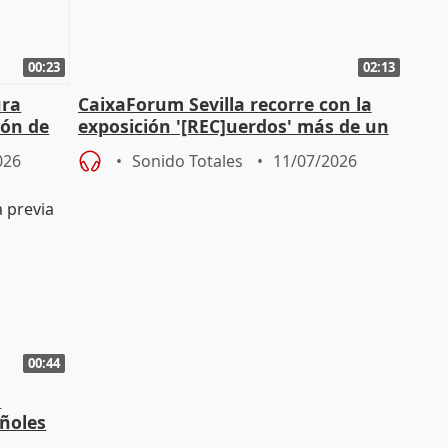
00:23
02:13
ura
CaixaForum Sevilla recorre con la
ión de
exposición '[REC]uerdos' más de un
as
siglo de cine doméstico
026
Sonido Totales
11/07/2026
00:44
:
añoles
rás"