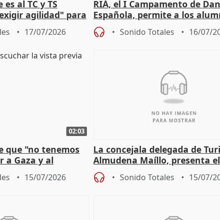
 es al TC y TS
RIÁ, el I Campamento de Da
xigir agilidad" para
Española, permite a los alu
e Amnistía
"sacar su talento a flor de pie
les
17/07/2026
Sonido Totales
16/07/2
02:03
e que "no tenemos
La concejala delegada de Tur
r a Gaza y al
Almudena Maíllo, presenta e
'Nuevas comedias madrileña
les
15/07/2026
Sonido Totales
15/07/2