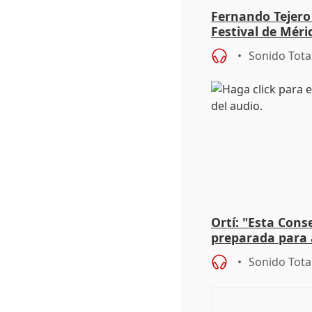
Fernando Tejero
Festival de Méri
Roma': "Strabo 
Sonido Tota
Ortí: "Esta Conse
preparada para 
absolutamente t
Sonido Tota