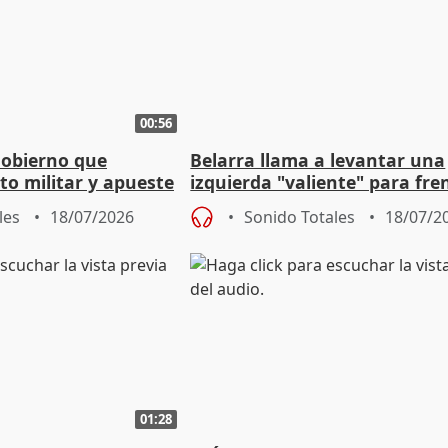
00:56
Gobierno que
Belarra llama a levantar una
to militar y apueste
izquierda "valiente" para fre
la cultura
avance de la extrema derech
les
18/07/2026
Sonido Totales
18/07/2
01:28