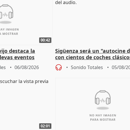
00:42
vijo destaca la
Sigüenza será un "autocine de
llevas eventos
con cientos de coches clásic
 pueblos
espectadores
les
06/08/2026
Sonido Totales
05/08/2
02:01