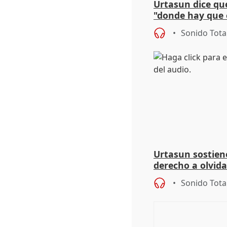
Urtasun dice que
"donde hay que e
aplicar la Ley d
Sonido Tota
Urtasun sostien
derecho a olvida
genocidio"
Sonido Tota