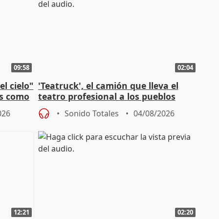
09:58
02:04
l cielo"
'Teatruck', el camión que lleva el
os como
teatro profesional a los pueblos
extremeños
026
Sonido Totales
04/08/2026
12:21
02:20