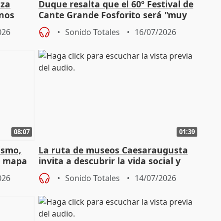
nza
Duque resalta que el 60º Festival de
mnos
Cante Grande Fosforito será "muy
l"
especial" tras su pérdida
026
Sonido Totales
16/07/2026
08:07
01:39
ismo,
La ruta de museos Caesaraugusta
l mapa
invita a descubrir la vida social y
s'
económica de la Zaragoza ro
026
Sonido Totales
14/07/2026