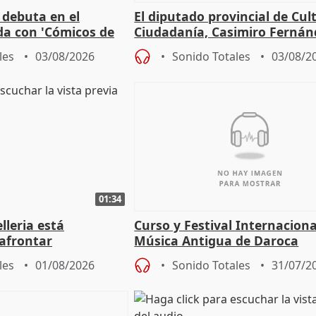
 debuta en el
El diputado provincial de Cul
da con 'Cómicos de
Ciudadanía, Casimiro Fernán
me ha escogido"
sobre el balance de entradas
les
03/08/2026
Sonido Totales
03/08/2
01:34
lleria está
Curso y Festival Internaciona
afrontar
Música Antigua de Daroca
odos los escenarios"
les
01/08/2026
Sonido Totales
31/07/2