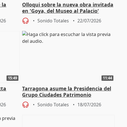
 la
Olloqui sobre la nueva obra invitada
en 'Goya, del Museo al Palacio'
" en la
026
Sonido Totales
22/07/2026
15:49
11:44
xta
Tarragona asume la Presidencia del
Grupo Ciudades Patrimonio
026
Sonido Totales
18/07/2026