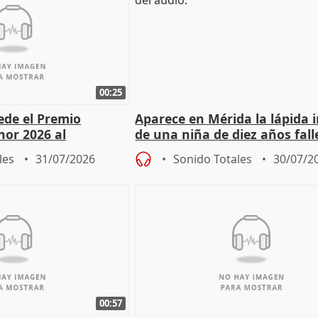
00:25
cede el Premio
Aparece en Mérida la lápida 
nor 2026 al
de una niña de diez años fall
r Fortes
el año 519 d.C.
les
31/07/2026
Sonido Totales
30/07/2
00:57