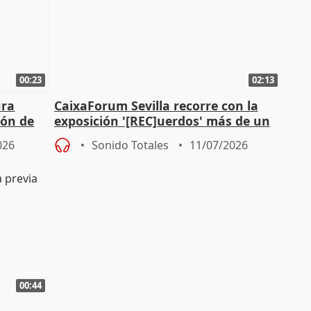
00:23
02:13
ura
CaixaForum Sevilla recorre con la
ión de
exposición '[REC]uerdos' más de un
as
siglo de cine doméstico
026
Sonido Totales
11/07/2026
00:44