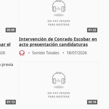
05:05
01:32
Intervención de Conrado Escobar en
nar el
acto presentación candidaturas
a
alcaldes PP para 2027
026
Sonido Totales
18/07/2026
01:13
00:16