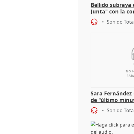
Bellido subraya 
Junta" con la co
patrimonio en 
Sonido Tota
Sara Fernández 
de "último minu
Sonido Tota