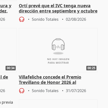
tura y
Ortí prevé que el IVC tenga nueva
dez,
dirección entre septiembre y octubre
026
Sonido Totales
02/08/2026
00:34
00:25
l de
Villafeliche concede el Premio
Trevillano de Honor 2026 al
periodista Xabier Fortes
026
Sonido Totales
31/07/2026