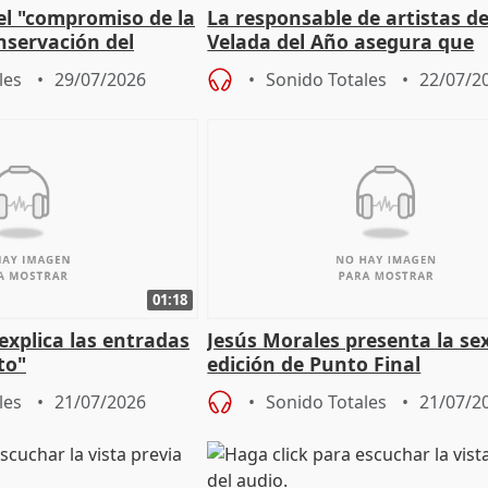
el "compromiso de la
La responsable de artistas de
nservación del
Velada del Año asegura que
Córdoba
"Andalucía está muy presente
les
29/07/2026
Sonido Totales
22/07/2
cita
01:18
explica las entradas
Jesús Morales presenta la se
to"
edición de Punto Final
les
21/07/2026
Sonido Totales
21/07/2