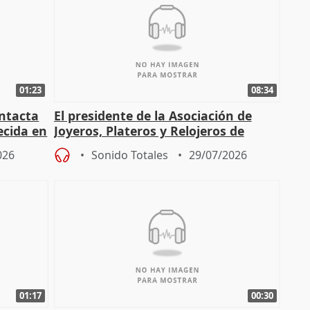
01:23
08:34
intacta
El presidente de la Asociación de
ecida en
Joyeros, Plateros y Relojeros de
Córdoba celebra la IGP
026
Sonido Totales
29/07/2026
01:17
00:30