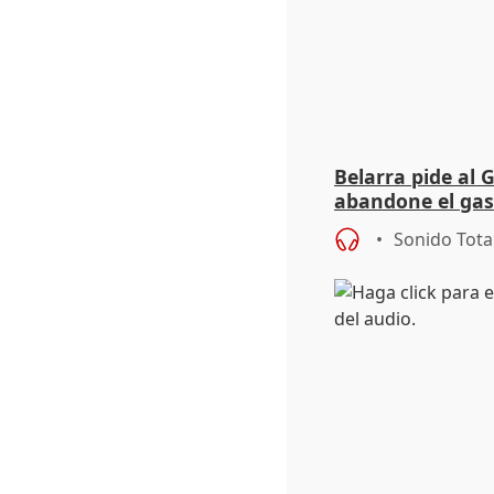
Belarra pide al 
abandone el gas
"de verdad" por 
Sonido Tota