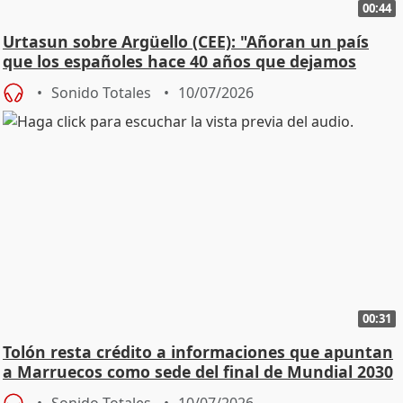
00:44
Urtasun sobre Argüello (CEE): "Añoran un país
que los españoles hace 40 años que dejamos
atrás"
Sonido Totales
10/07/2026
00:31
Tolón resta crédito a informaciones que apuntan
a Marruecos como sede del final de Mundial 2030