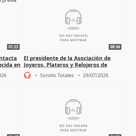
01:23
08:34
intacta
El presidente de la Asociación de
ecida en
Joyeros, Plateros y Relojeros de
Córdoba celebra la IGP
026
Sonido Totales
29/07/2026