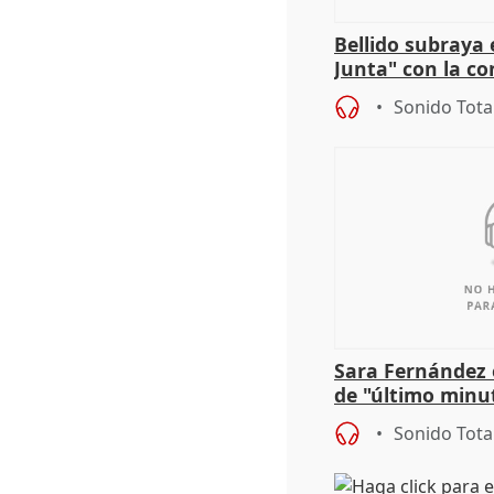
Bellido subraya 
Junta" con la co
patrimonio en 
Sonido Tota
Sara Fernández 
de "último minu
Sonido Tota