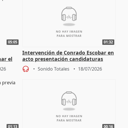
05:05
01:32
Intervención de Conrado Escobar en
nar el
acto presentación candidaturas
a
alcaldes PP para 2027
026
Sonido Totales
18/07/2026
01:13
00:16