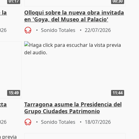
01:17
00:30
 la
Olloqui sobre la nueva obra invitada
en 'Goya, del Museo al Palacio'
" en la
026
Sonido Totales
22/07/2026
15:49
11:44
xta
Tarragona asume la Presidencia del
Grupo Ciudades Patrimonio
026
Sonido Totales
18/07/2026