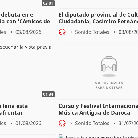
02:01
 debuta en el
El diputado provincial de Cul
da con 'Cómicos de
Ciudadanía, Casimiro Fernán
me ha escogido"
sobre el balance de entradas
les
03/08/2026
Sonido Totales
03/08/2
01:34
lleria está
Curso y Festival Internaciona
afrontar
Música Antigua de Daroca
odos los escenarios"
les
01/08/2026
Sonido Totales
31/07/2