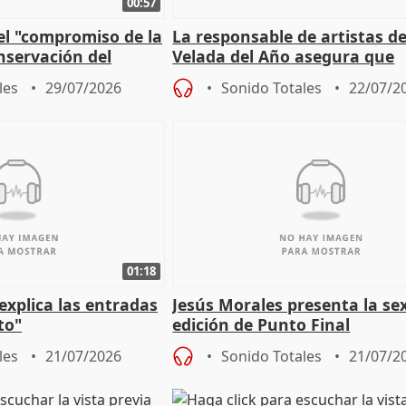
00:57
el "compromiso de la
La responsable de artistas de
nservación del
Velada del Año asegura que
Córdoba
"Andalucía está muy presente
les
29/07/2026
Sonido Totales
22/07/2
cita
01:18
explica las entradas
Jesús Morales presenta la se
to"
edición de Punto Final
les
21/07/2026
Sonido Totales
21/07/2