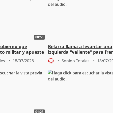
00:56
Gobierno que
Belarra llama a levantar una
to militar y apueste
izquierda "valiente" para fre
la cultura
avance de la extrema derech
les
18/07/2026
Sonido Totales
18/07/2
01:28