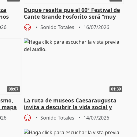
nza
Duque resalta que el 60º Festival de
mnos
Cante Grande Fosforito será "muy
l"
especial" tras su pérdida
026
Sonido Totales
16/07/2026
08:07
01:39
ismo,
La ruta de museos Caesaraugusta
l mapa
invita a descubrir la vida social y
s'
económica de la Zaragoza ro
026
Sonido Totales
14/07/2026