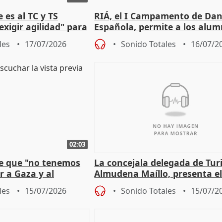
 es al TC y TS
RIÁ, el I Campamento de Da
xigir agilidad" para
Española, permite a los alu
e Amnistía
"sacar su talento a flor de pie
les
17/07/2026
Sonido Totales
16/07/2
02:03
e que "no tenemos
La concejala delegada de Tur
r a Gaza y al
Almudena Maíllo, presenta e
'Nuevas comedias madrileña
les
15/07/2026
Sonido Totales
15/07/2