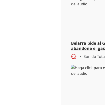
Belarra pide al 
abandone el gas
"de verdad" por 
Sonido Tota