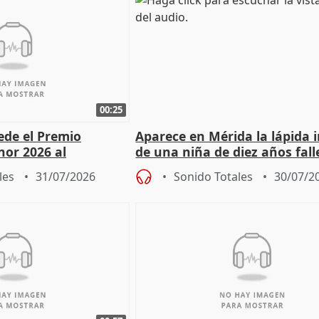
00:25
cede el Premio
Aparece en Mérida la lápida 
nor 2026 al
de una niña de diez años fall
r Fortes
el año 519 d.C.
les
31/07/2026
Sonido Totales
30/07/2