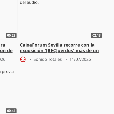
00:23
02:13
ura
CaixaForum Sevilla recorre con la
ión de
exposición '[REC]uerdos' más de un
as
siglo de cine doméstico
026
Sonido Totales
11/07/2026
00:44