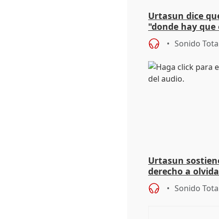
Urtasun dice que
"donde hay que e
aplicar la Ley d
Sonido Tota
Urtasun sostien
derecho a olvida
genocidio"
Sonido Tota