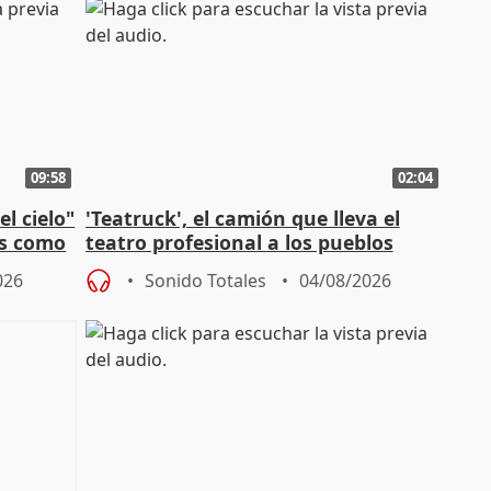
09:58
02:04
l cielo"
'Teatruck', el camión que lleva el
os como
teatro profesional a los pueblos
extremeños
026
Sonido Totales
04/08/2026