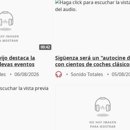
00:42
vijo destaca la
Sigüenza será un "autocine de
llevas eventos
con cientos de coches clásic
 pueblos
espectadores
les
06/08/2026
Sonido Totales
05/08/2