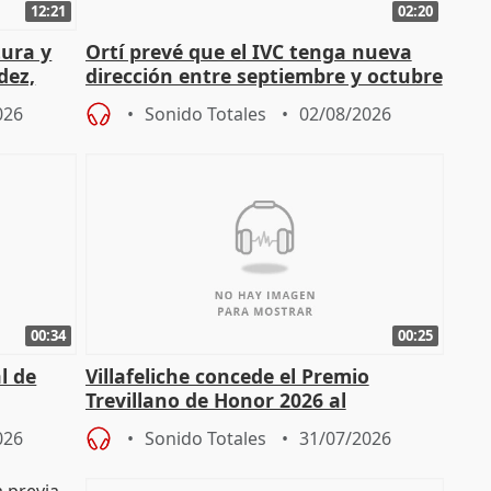
12:21
02:20
tura y
Ortí prevé que el IVC tenga nueva
dez,
dirección entre septiembre y octubre
026
Sonido Totales
02/08/2026
00:34
00:25
l de
Villafeliche concede el Premio
Trevillano de Honor 2026 al
periodista Xabier Fortes
026
Sonido Totales
31/07/2026