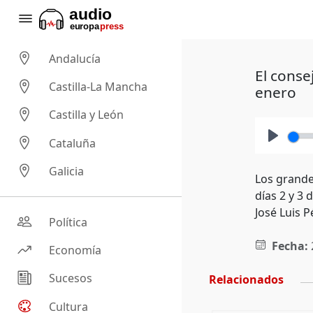
Andalucía
El conse
Castilla-La Mancha
enero
Castilla y León
Cataluña
Play
Galicia
Los grandes
días 2 y 3
José Luis P
Política
Fecha:
Economía
Sucesos
Relacionados
Cultura