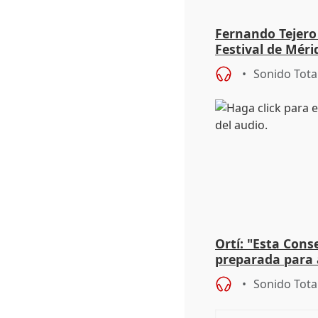
Fernando Tejero
Festival de Méri
Roma': "Strabo 
Sonido Tota
Ortí: "Esta Conse
preparada para 
absolutamente t
Sonido Tota