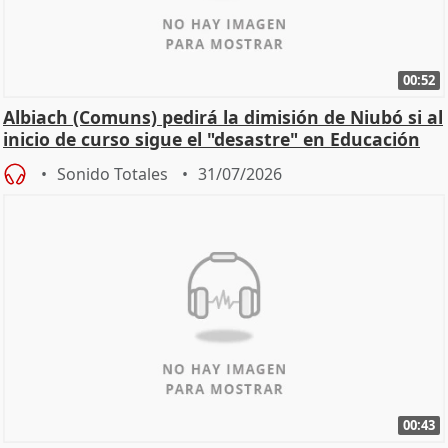
00:52
Albiach (Comuns) pedirá la dimisión de Niubó si al
inicio de curso sigue el "desastre" en Educación
Sonido Totales
31/07/2026
00:43