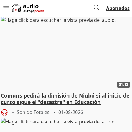
Abonados
01:13
Comuns pedirá la dimisión de Niubó si al inicio de
curso sigue el "desastre" en Educación
Sonido Totales
01/08/2026