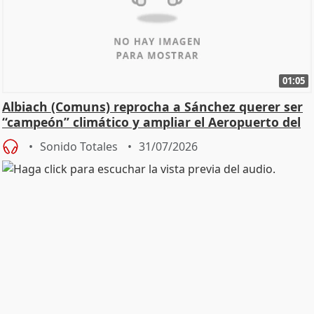
01:05
Albiach (Comuns) reprocha a Sánchez querer ser
“campeón” climático y ampliar el Aeropuerto del
Prat
Sonido Totales
31/07/2026