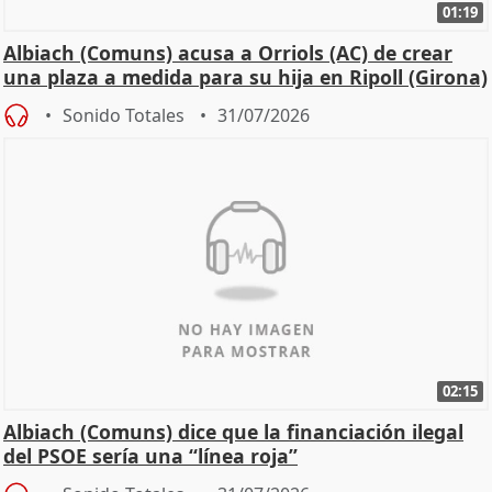
01:19
Albiach (Comuns) acusa a Orriols (AC) de crear
una plaza a medida para su hija en Ripoll (Girona)
Sonido Totales
31/07/2026
02:15
Albiach (Comuns) dice que la financiación ilegal
del PSOE sería una “línea roja”