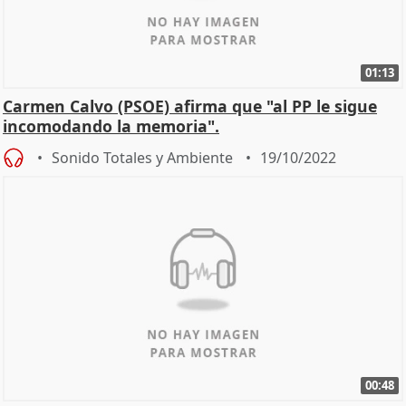
01:13
Carmen Calvo (PSOE) afirma que "al PP le sigue
incomodando la memoria".
Sonido Totales y Ambiente
19/10/2022
00:48