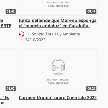
01:42
00:47
da
Junta defiende que Moreno exponga
 ERTE
el "modelo andaluz" en Cataluña:
ínimo
"No se trata de una visita agresi
Sonido Totales y Ambiente
24/10/2022
01:07
00:26
: "Es
Carmen Urquía, sobre Cuéntalo 2022
que
versi