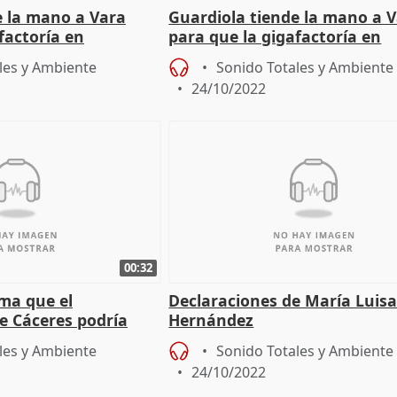
e la mano a Vara
Guardiola tiende la mano a 
factoría en
para que la gigafactoría en
a Mata sea una
Navalmoral de la Mata sea 
les y Ambiente
Sonido Totales y Ambiente
"realidad"
24/10/2022
00:32
rma que el
Declaraciones de María Luis
 Cáceres podría
Hernández
nes de fondos
les y Ambiente
Sonido Totales y Ambiente
24/10/2022