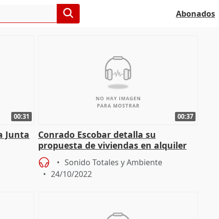
Abonados
00:31
00:37
la Junta
Conrado Escobar detalla su
propuesta de viviendas en alquiler
para jóvenes en La Villanueva
Sonido Totales y Ambiente
24/10/2022