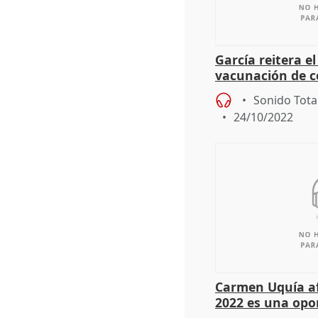
García reitera e
vacunación de co
viene "más adel
Sonido Tota
24/10/2022
Carmen Uquía a
2022 es una opo
Logroño