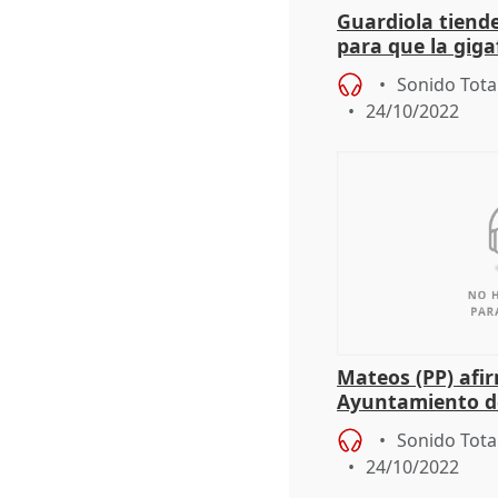
Guardiola tiend
para que la giga
Navalmoral de l
Sonido Tota
"realidad"
24/10/2022
Mateos (PP) afi
Ayuntamiento de
perder 7,8 millo
Sonido Tota
europeos
24/10/2022