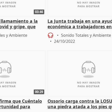
03:46
l llamamiento a la
La Junta trabaja en una ayu
vid y gripe, que
económica a trabajadores en
antada y fuerte"
que no alcancen el salario m
les y Ambiente
Sonido Totales y Ambiente
24/10/2022
00:29
firma que Cuéntalo
Ossorio carga contra la LOSU
rtunidad para
una piedra atada a los pies 
lastra el despegue de las uni