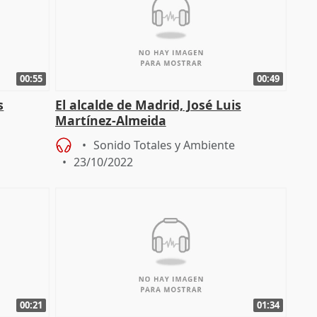
00:55
00:49
s
El alcalde de Madrid, José Luis
Martínez-Almeida
Sonido Totales y Ambiente
23/10/2022
00:21
01:34