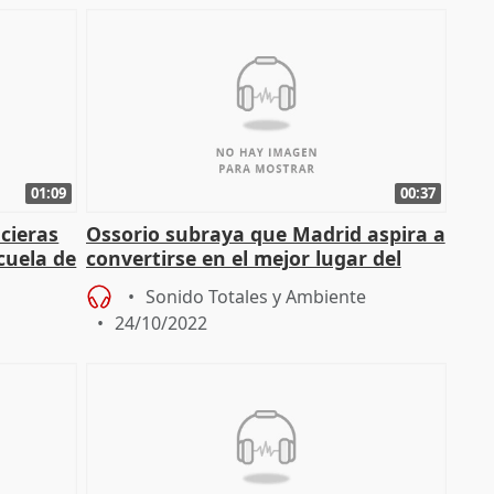
01:09
00:37
ncieras
Ossorio subraya que Madrid aspira a
cuela de
convertirse en el mejor lugar del
mundo para enseñar el español
Sonido Totales y Ambiente
24/10/2022