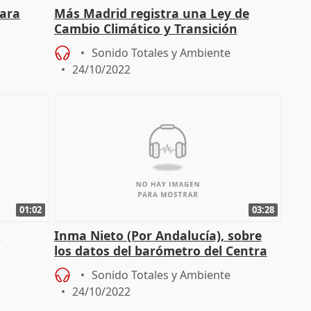
Vara
Más Madrid registra una Ley de
Cambio Climático y Transición
una
Ecológica
Sonido Totales y Ambiente
24/10/2022
01:02
03:28
a
Inma Nieto (Por Andalucía), sobre
los datos del barómetro del Centra
Sonido Totales y Ambiente
24/10/2022