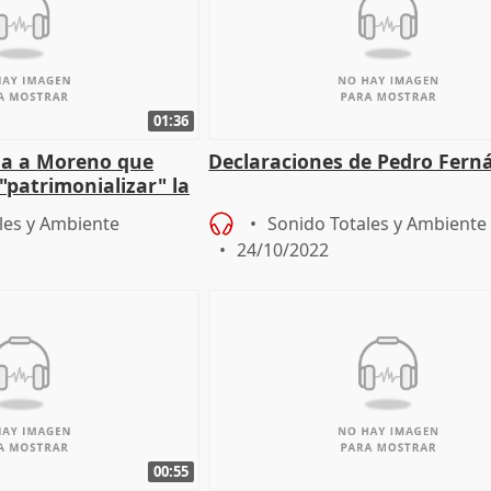
01:36
ha a Moreno que
Declaraciones de Pedro Fern
"patrimonializar" la
o la "derecha" la r
les y Ambiente
Sonido Totales y Ambiente
24/10/2022
00:55