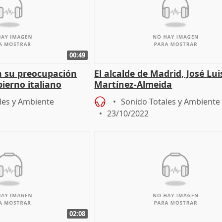
00:49
a su preocupación
El alcalde de Madrid, José Lui
ierno italiano
Martínez-Almeida
les y Ambiente
Sonido Totales y Ambiente
23/10/2022
02:08