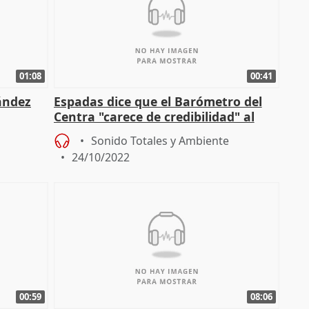
01:08
00:41
ández
Espadas dice que el Barómetro del
Centra "carece de credibilidad" al
estar "supeditado a estrategia
Sonido Totales y Ambiente
24/10/2022
00:59
08:06