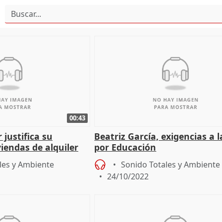
00:43
justifica su
Beatriz García, exigencias a 
iendas de alquiler
por Educación
 La Villanueva
les y Ambiente
Sonido Totales y Ambiente
24/10/2022