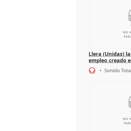
Llera (Unidas) l
empleo creado es
"esfumará" al a
Sonido Tota