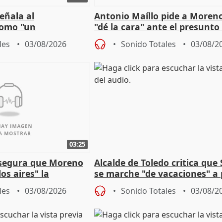
eñala al
Antonio Maíllo pide a Moren
omo "un
"dé la cara" ante el presunto
" sobre viviendas de
acoso del CEO de ADM
les
03/08/2026
Sonido Totales
03/08/2
03:25
asegura que Moreno
Alcalde de Toledo critica que
os aires" la
se marche "de vacaciones" a
s acuerdo con SMA
de la crisis migratoria
les
03/08/2026
Sonido Totales
03/08/2