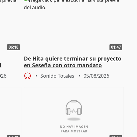
06:18
01:47
De Hita quiere terminar su proyecto
l
en Seseña con otro mandato
026
Sonido Totales
05/08/2026