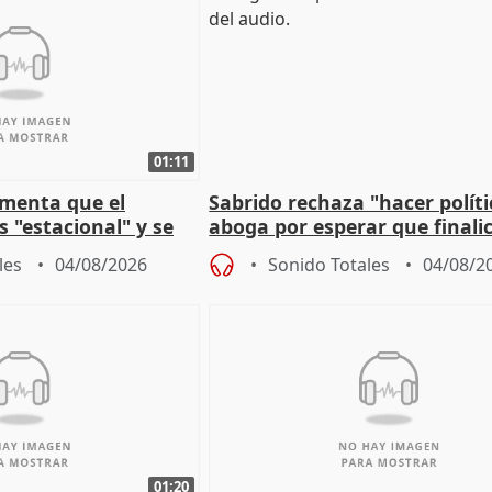
01:11
amenta que el
Sabrido rechaza "hacer políti
 "estacional" y se
aboga por esperar que finalic
cabar el verano
investigación del incendio
les
04/08/2026
Sonido Totales
04/08/2
01:20