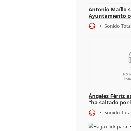
Antonio Maíllo s
Ayuntamiento c
especulador más
Sonido Tota
Jiménez Becerril
Ángeles Férriz 
"ha saltado por l
negociación tra
Sonido Tota