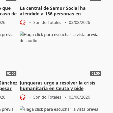
o que
La central de Samur Social ha
 caso de
atendido a 156 personas en
situación de calle durante Campaña
026
Sonido Totales
03/08/2026
de Calor
02:00
01:50
 Sánchez
Junqueras urge a resolver la crisis
 pesar
humanitaria en Ceuta y pide
responsabilidad a la UE
026
Sonido Totales
03/08/2026