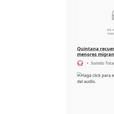
Quintana recuer
menores migrant
aportación del G
Sonido Tota