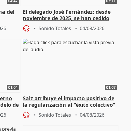
04:47
03:11
ha del
El delegado José Fernández: desde
noviembre de 2025, se han cedido
9.810 ayudas por nacimiento
026
Sonido Totales
04/08/2026
01:04
01:07
ierno
Saiz atribuye el impacto positivo de
delo de
la regularización al "éxito colectivo"
del Gobierno
026
Sonido Totales
04/08/2026