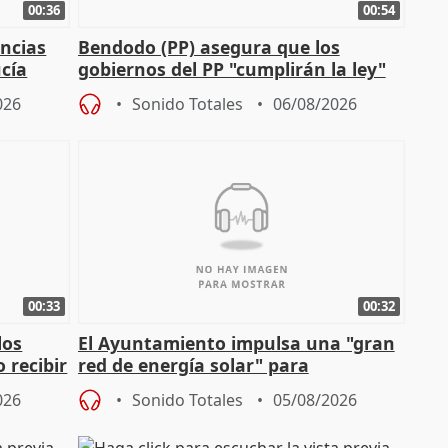
00:36
00:54
ncias
Bendodo (PP) asegura que los
cía
gobiernos del PP "cumplirán la ley"
sobre los menores migrantes
026
Sonido Totales
06/08/2026
00:33
00:32
los
El Ayuntamiento impulsa una "gran
 recibir
red de energía solar" para
autoconsumo
026
Sonido Totales
05/08/2026