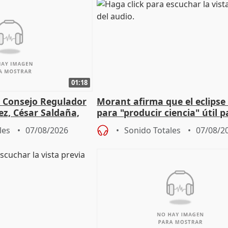
01:18
l Consejo Regulador
Morant afirma que el eclipse 
ez, César Saldaña,
para "producir ciencia" útil p
ones
resto del mundo
les
07/08/2026
Sonido Totales
07/08/2