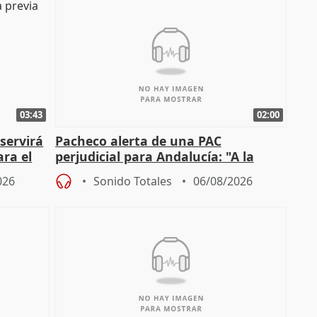
03:43
02:00
servirá
Pacheco alerta de una PAC
ara el
perjudicial para Andalucía: "A la
agricultura hay que protegerla"
026
Sonido Totales
06/08/2026