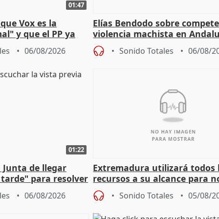
01:47
que Vox es la
Elías Bendodo sobre compete
al" y que el PP ya
violencia machista en Andalu
 tesis
les
06/08/2026
Sonido Totales
06/08/2
01:22
 Junta de llegar
Extremadura utilizará todos 
tarde" para resolver
recursos a su alcance para no
 Newcastle
más menores migrantes
les
06/08/2026
Sonido Totales
05/08/2