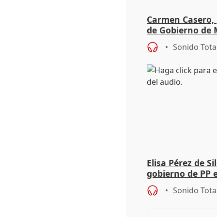
Carmen Casero, 
de Gobierno de M
de Pérez de Siles
Sonido Tota
Elisa Pérez de Si
gobierno de PP 
de Málaga, deja l
Sonido Tota