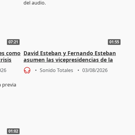
07:21
01:55
es como
David Esteban y Fernando Esteban
risis
asumen las vicepresidencias de la
Diputación de Valladolid
026
Sonido Totales
03/08/2026
01:02