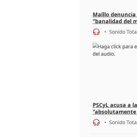
Maíllo denuncia 
"banalidad del m
asume todas sus
Sonido Tota
PSCyL acusa a la
"absolutamente 
problemas como
Sonido Tota