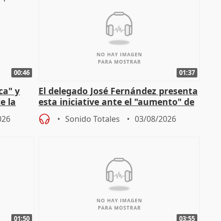
00:46
01:37
ca" y
El delegado José Fernández presenta
e la
esta iniciative ante el "aumento" de
personas sin hogar en Madri
026
Sonido Totales
03/08/2026
01:50
03:55