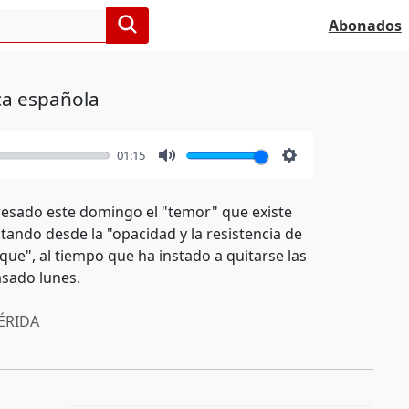
Abonados
ica española
01:15
Mute
Settings
presado este domingo el "temor" que existe
tando desde la "opacidad y la resistencia de
que", al tiempo que ha instado a quitarse las
asado lunes.
RIDA