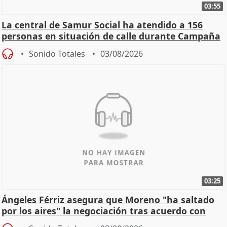
03:55
La central de Samur Social ha atendido a 156
personas en situación de calle durante Campaña
de Calor
Sonido Totales
03/08/2026
03:25
Ángeles Férriz asegura que Moreno "ha saltado
por los aires" la negociación tras acuerdo con
SMA