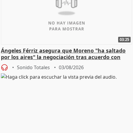
03:25
Ángeles Férriz asegura que Moreno "ha saltado
por los aires" la negociación tras acuerdo con
SMA
Sonido Totales
03/08/2026