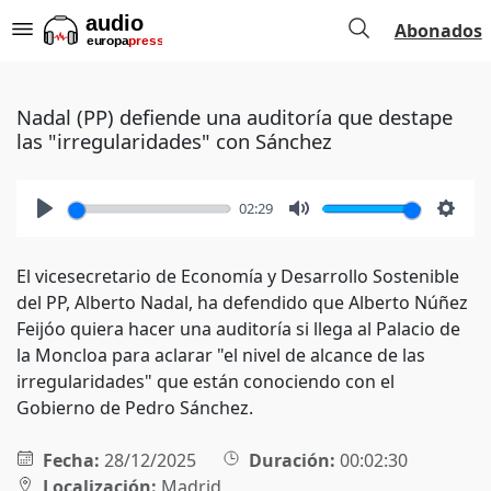
Abonados
Nadal (PP) defiende una auditoría que destape
las "irregularidades" con Sánchez
02:29
Play
Mute
Setti
El vicesecretario de Economía y Desarrollo Sostenible
del PP, Alberto Nadal, ha defendido que Alberto Núñez
Feijóo quiera hacer una auditoría si llega al Palacio de
la Moncloa para aclarar "el nivel de alcance de las
irregularidades" que están conociendo con el
Gobierno de Pedro Sánchez.
Fecha:
28/12/2025
Duración:
00:02:30
Localización:
Madrid