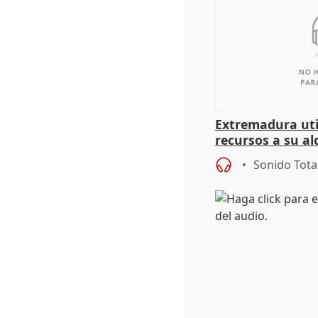
Extremadura util
recursos a su al
más menores mi
Sonido Tota