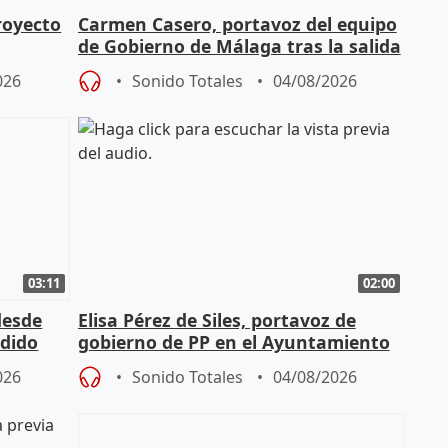
royecto
Carmen Casero, portavoz del equipo
de Gobierno de Málaga tras la salida
de Pérez de Siles
026
Sonido Totales
04/08/2026
03:11
02:00
desde
Elisa Pérez de Siles, portavoz de
edido
gobierno de PP en el Ayuntamiento
de Málaga, deja la política
026
Sonido Totales
04/08/2026