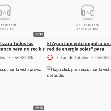
00:33
izará todos los
El Ayuntamiento impulsa un
cance para no recibir
red de energía solar" para
grantes
autoconsumo
les
05/08/2026
Sonido Totales
05/08/2
06:18