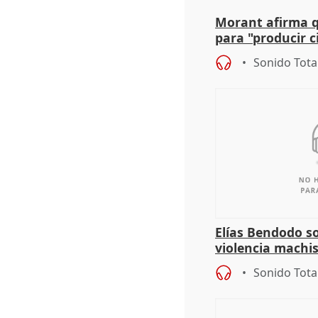
Morant afirma qu
para "producir ci
resto del mundo
Sonido Tota
Elías Bendodo s
violencia machi
Sonido Tota