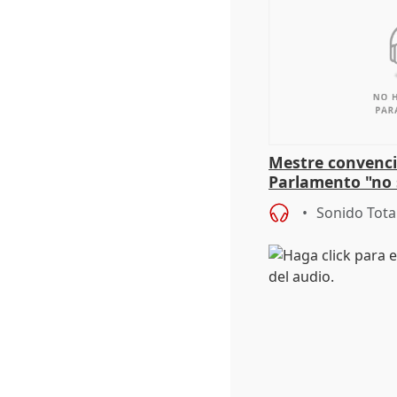
Mestre convenci
Parlamento "no 
defiende "estabi
Sonido Tota
Vox