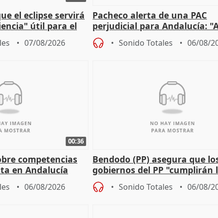
e el eclipse servirá
Pacheco alerta de una PAC
encia" útil para el
perjudicial para Andalucía: "A
agricultura hay que proteger
les
07/08/2026
Sonido Totales
06/08/2
00:36
obre competencias
Bendodo (PP) asegura que lo
sta en Andalucía
gobiernos del PP "cumplirán l
sobre los menores migrantes
les
06/08/2026
Sonido Totales
06/08/2