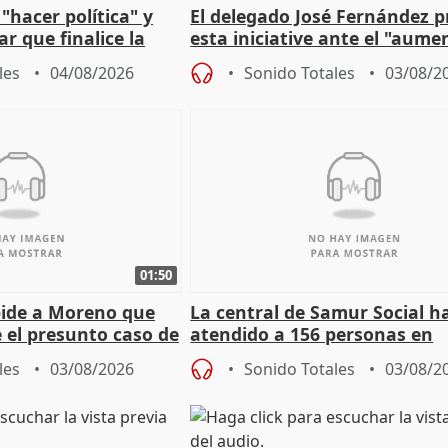
"hacer política" y
El delegado José Fernández 
r que finalice la
esta iniciative ante el "aume
l incendio
personas sin hogar en Madri
les
04/08/2026
Sonido Totales
03/08/2
01:50
pide a Moreno que
La central de Samur Social h
e el presunto caso de
atendido a 156 personas en
de ADM
situación de calle durante 
les
03/08/2026
Sonido Totales
03/08/2
de Calor