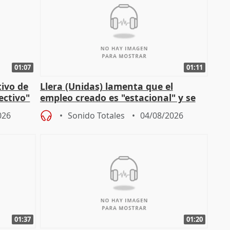
01:07
01:11
tivo de
Llera (Unidas) lamenta que el
lectivo"
empleo creado es "estacional" y se
"esfumará" al acabar el verano
026
Sonido Totales
04/08/2026
01:37
01:20