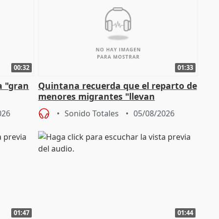
00:32
01:33
a "gran
Quintana recuerda que el reparto de
menores migrantes "llevan
aportación del Gobierno" central
026
Sonido Totales
05/08/2026
01:47
01:44