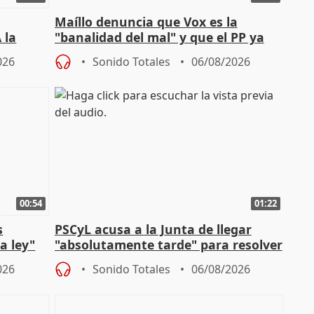
Maíllo denuncia que Vox es la
 la
"banalidad del mal" y que el PP ya
la"
asume todas sus tesis
026
Sonido Totales
06/08/2026
00:54
01:22
s
PSCyL acusa a la Junta de llegar
a ley"
"absolutamente tarde" para resolver
problemas como Newcastle
026
Sonido Totales
06/08/2026