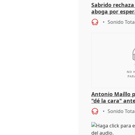
Sabrido rechaza 
aboga por espera
investigación de
Sonido Tota
Antonio Maíllo 
"dé la cara" ant
acoso del CEO 
Sonido Tota