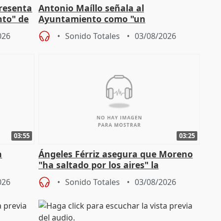
presenta
Antonio Maíllo señala al
nto" de
Ayuntamiento como "un
especulador más" sobre viviendas de
026
Sonido Totales
03/08/2026
Jiménez Becerril
03:55
03:25
a
Ángeles Férriz asegura que Moreno
"ha saltado por los aires" la
Campaña
negociación tras acuerdo con SMA
026
Sonido Totales
03/08/2026