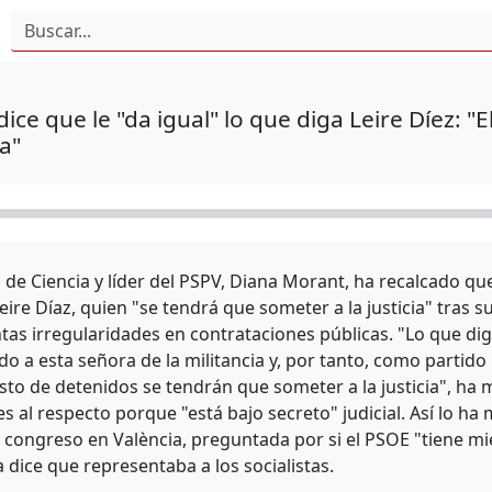
ice que le "da igual" lo que diga Leire Díez: "
ia"
 de Ciencia y líder del PSPV, Diana Morant, ha recalcado que 
Leire Díaz, quien "se tendrá que someter a la justicia" tras
as irregularidades en contrataciones públicas. "Lo que diga 
o a esta señora de la militancia y, por tanto, como partido
resto de detenidos se tendrán que someter a la justicia", h
s al respecto porque "está bajo secreto" judicial. Así lo ha
un congreso en València, preguntada por si el PSOE "tiene m
 dice que representaba a los socialistas.