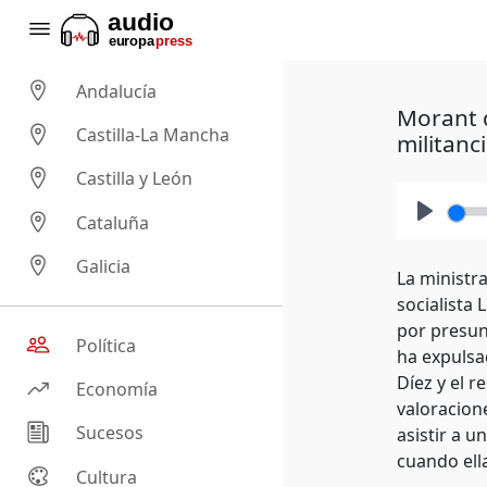
Andalucía
Morant d
Castilla-La Mancha
militanc
Castilla y León
Cataluña
Play
Galicia
La ministra
socialista 
por presunt
Política
ha expulsad
Díez y el 
Economía
valoracione
Sucesos
asistir a 
cuando ella
Cultura