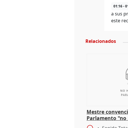
01:16 - 0
a sus p
este re
Relacionados
Mestre convenci
Parlamento "no 
defiende "estabi