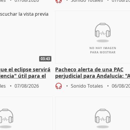
les
07/08/2026
Sonido Totales
07/08/2
03:43
e el eclipse servirá
Pacheco alerta de una PAC
encia" útil para el
perjudicial para Andalucía: "A
agricultura hay que proteger
les
07/08/2026
Sonido Totales
06/08/2