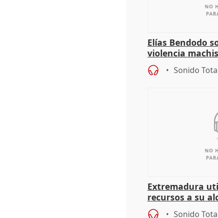
Elías Bendodo s
violencia machi
Sonido Tota
Extremadura util
recursos a su al
más menores mi
Sonido Tota