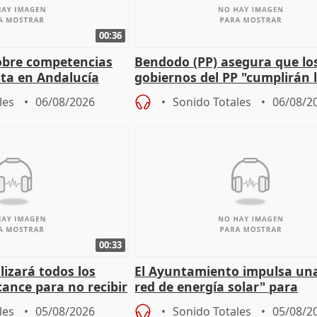
00:36
obre competencias
Bendodo (PP) asegura que lo
sta en Andalucía
gobiernos del PP "cumplirán l
sobre los menores migrantes
les
06/08/2026
Sonido Totales
06/08/2
00:33
izará todos los
El Ayuntamiento impulsa un
cance para no recibir
red de energía solar" para
grantes
autoconsumo
les
05/08/2026
Sonido Totales
05/08/2