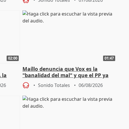
026
Sonido Totales
07/08/2026
02:00
01:47
Maíllo denuncia que Vox es la
 la
"banalidad del mal" y que el PP ya
la"
asume todas sus tesis
026
Sonido Totales
06/08/2026