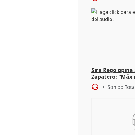
Sira Rego opina 
Zapatero: "Máxi
proceso judicial"
Sonido Tota