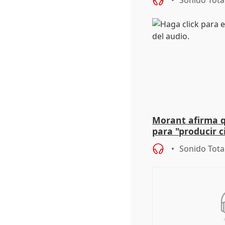
Sonido Tota
Vox
Morant afirma qu
para "producir ci
resto del mundo
Sonido Tota