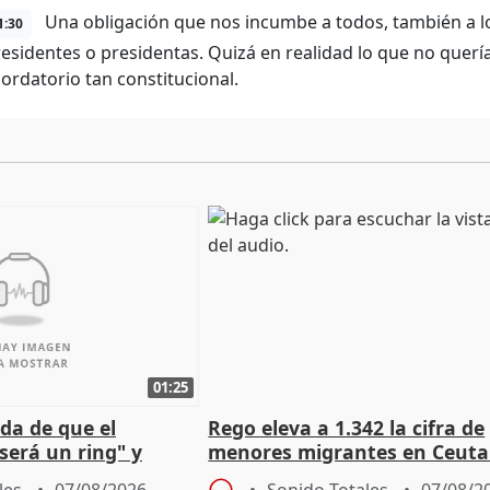
Una obligación que nos incumbe a todos, también a 
1:30
residentes o presidentas. Quizá en realidad lo que no querí
cordatorio tan constitucional.
01:25
da de que el
Rego eleva a 1.342 la cifra de
será un ring" y
menores migrantes en Ceuta 
lidad" del pacto con
entrada masiva