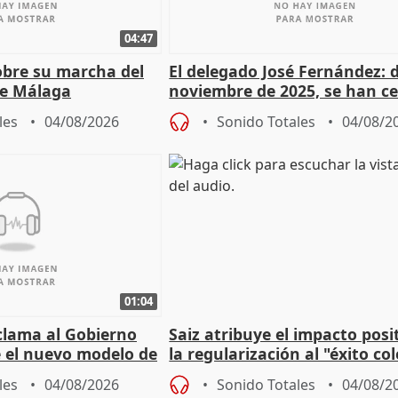
04:47
sobre su marcha del
El delegado José Fernández: 
e Málaga
noviembre de 2025, se han c
9.810 ayudas por nacimiento
les
04/08/2026
Sonido Totales
04/08/2
01:04
lama al Gobierno
Saiz atribuye el impacto posi
 el nuevo modelo de
la regularización al "éxito co
del Gobierno
les
04/08/2026
Sonido Totales
04/08/2