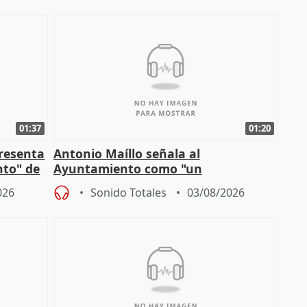
01:37
01:20
presenta
Antonio Maíllo señala al
nto" de
Ayuntamiento como "un
especulador más" sobre viviendas de
026
Sonido Totales
03/08/2026
Jiménez Becerril