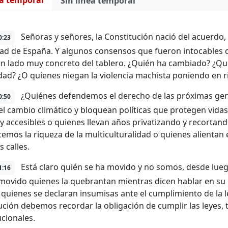
ea temporal
Sin línea temporal
Señoras y señores, la Constitución nació del acuerdo, 
0:23
dad de España. Y algunos consensos que fueron intocables
n lado muy concreto del tablero. ¿Quién ha cambiado? ¿
ldad? ¿O quienes niegan la violencia machista poniendo en r
¿Quiénes defendemos el derecho de las próximas gene
0:50
el cambio climático y bloquean políticas que protegen vidas
 y accesibles o quienes llevan años privatizando y recortan
emos la riqueza de la multiculturalidad o quienes alientan 
 calles.
Está claro quién se ha movido y no somos, desde lueg
1:16
movido quienes la quebrantan mientras dicen hablar en su
quienes se declaran insumisas ante el cumplimiento de la
ución debemos recordar la obligación de cumplir las leyes,
ucionales.