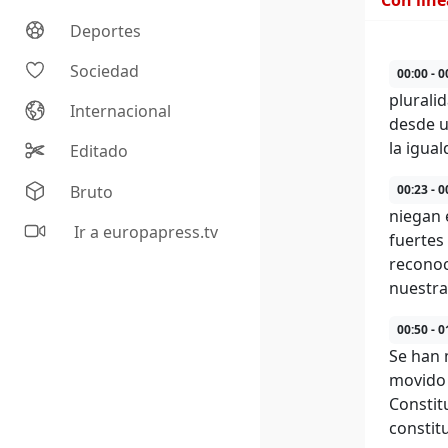
Con lín
Deportes
Sociedad
00:00 - 0
plurali
Internacional
desde u
la igua
Editado
Bruto
00:23 - 0
niegan 
Ir a europapress.tv
fuertes
reconoc
nuestras
00:50 - 0
Se han 
movido 
Constit
constit