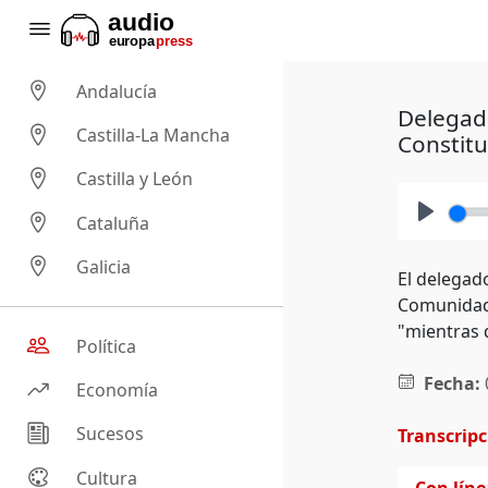
Andalucía
Delegado
Castilla-La Mancha
Constitu
Castilla y León
Cataluña
Play
Galicia
El delegad
Comunidad,
"mientras 
Política
Fecha:
Economía
Sucesos
Transcrip
Cultura