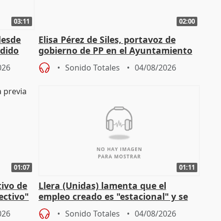
03:11
02:00
desde
Elisa Pérez de Siles, portavoz de
edido
gobierno de PP en el Ayuntamiento
de Málaga, deja la política
026
Sonido Totales
04/08/2026
01:07
01:11
tivo de
Llera (Unidas) lamenta que el
lectivo"
empleo creado es "estacional" y se
"esfumará" al acabar el verano
026
Sonido Totales
04/08/2026