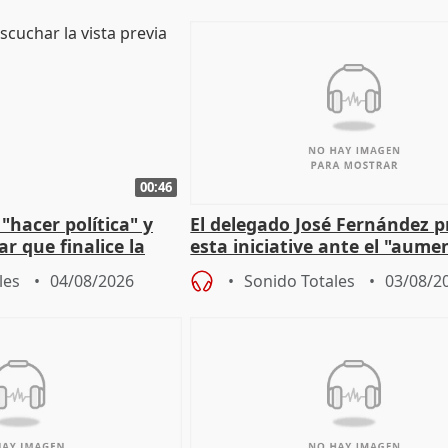
00:46
"hacer política" y
El delegado José Fernández 
r que finalice la
esta iniciative ante el "aume
l incendio
personas sin hogar en Madri
les
04/08/2026
Sonido Totales
03/08/2