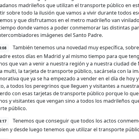
dadanos madrileños que utilizan el transporte público en e
ir sobre todo la ilusión que vamos a vivir durante todos e
emos y que disfrutamos en el metro madrileño van vinilados
iempo donde vamos a poder conmemorar las distintas pan
intercombiadores imágenes del Santo Padre.
También tenemos una novedad muy específica, sobre to
3:08
adre estos días en Madrid y al mismo tiempo para que ten
nos que van a venir a nuestra región y a nuestra ciudad de
ta multi, la tarjeta de transporte público, sacársela con la 
rativa que ya se ha empezado a vender en el día de hoy y tod
o, a todos los peregrinos que lleguen y visitantes a nuestr
erdo con esas tarjetas de transporte público porque lo que 
nos y visitantes que vengan sino a todos los madrileños que
rte público.
Tenemos que conseguir que todos los actos conmemorat
3:17
bien y desde luego tenemos que utilizar el transporte públi