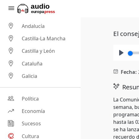
Andalucía
El conse
Castilla-La Mancha
Castilla y León
Play
Cataluña
Fecha:
Galicia
Resum
Política
La Comunid
semana, bus
Economía
programado
hasta las 
Sucesos
se ha lanz
Cultura
recuerdo de