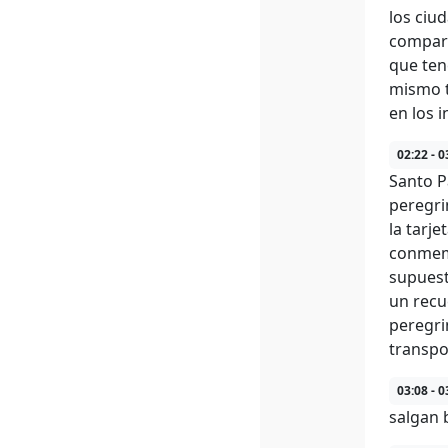
los ciu
compart
que ten
mismo t
en los 
02:22 - 0
Santo P
peregri
la tarje
conmemo
supuest
un recu
peregri
transpo
03:08 - 0
salgan 