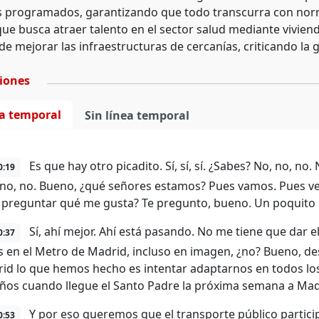
s programados, garantizando que todo transcurra con norm
que busca atraer talento en el sector salud mediante viviend
e mejorar las infraestructuras de cercanías, criticando la 
ciones
ea temporal
Sin línea temporal
Es que hay otro picadito. Sí, sí, sí. ¿Sabes? No, no, no.
0:19
 no, no. Bueno, ¿qué señores estamos? Pues vamos. Pues v
 preguntar qué me gusta? Te pregunto, bueno. Un poquito 
Sí, ahí mejor. Ahí está pasando. No me tiene que dar e
0:37
 en el Metro de Madrid, incluso en imagen, ¿no? Bueno, de
id lo que hemos hecho es intentar adaptarnos en todos los 
ños cuando llegue el Santo Padre la próxima semana a Mad
Y por eso queremos que el transporte público partici
0:53