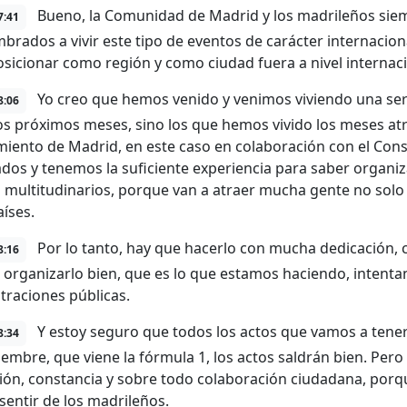
Bueno, la Comunidad de Madrid y los madrileños si
7:41
brados a vivir este tipo de eventos de carácter internaciona
osicionar como región y como ciudad fuera a nivel internac
Yo creo que hemos venido y venimos viviendo una seri
8:06
os próximos meses, sino los que hemos vivido los meses atrás
iento de Madrid, en este caso en colaboración con el Con
dos y tenemos la suficiente experiencia para saber organiz
 multitudinarios, porque van a atraer mucha gente no solo 
aíses.
Por lo tanto, hay que hacerlo con mucha dedicación,
8:16
, organizarlo bien, que es lo que estamos haciendo, intenta
traciones públicas.
Y estoy seguro que todos los actos que vamos a tener
8:34
iembre, que viene la fórmula 1, los actos saldrán bien. Pero
ión, constancia y sobre todo colaboración ciudadana, por
 sentir de los madrileños.