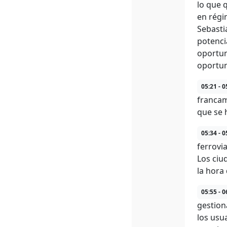
lo que 
en régi
Sebasti
potenci
oportun
oportun
05:21 - 0
francam
que se 
05:34 - 0
ferrovi
Los ciu
la hora 
05:55 - 0
gestion
los usua