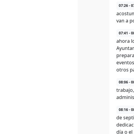
07:26 - 0
acostum
van a p
07:41 - 0
ahora l
Ayuntam
prepara
eventos
otros p
08:06 - 0
trabajo
adminis
08:16 - 0
de sept
dedicac
día o el