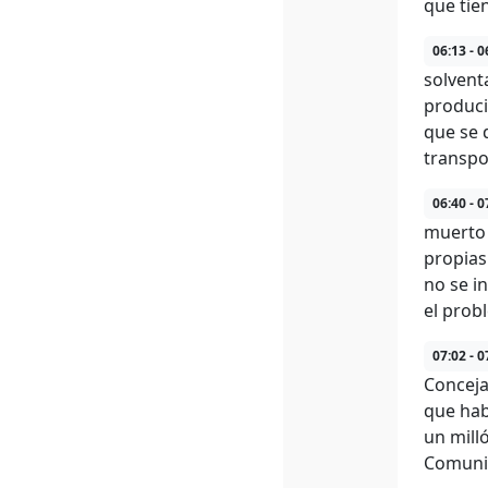
que tie
06:13 - 0
solvent
producid
que se 
transpo
06:40 - 0
muerto 
propias
no se i
el prob
07:02 - 0
Conceja
que hab
un milló
Comunid