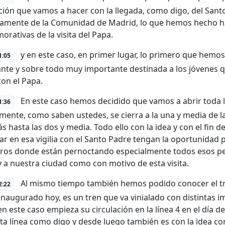
ción que vamos a hacer con la llegada, como digo, del Santo 
amente de la Comunidad de Madrid, lo que hemos hecho ha
rativas de la visita del Papa.
y en este caso, en primer lugar, lo primero que hemo
1:05
nte y sobre todo muy importante destinada a los jóvenes que
con el Papa.
En este caso hemos decidido que vamos a abrir toda 
1:36
ente, como saben ustedes, se cierra a la una y media de l
s hasta las dos y media. Todo ello con la idea y con el fin 
ar en esa vigilia con el Santo Padre tengan la oportunidad p
tros donde están pernoctando especialmente todos esos per
y a nuestra ciudad como con motivo de esta visita.
Al mismo tiempo también hemos podido conocer el tre
2:22
naugurado hoy, es un tren que va vinialado con distintas i
en este caso empieza su circulación en la línea 4 en el día 
sta línea como digo y desde luego también es con la idea con 