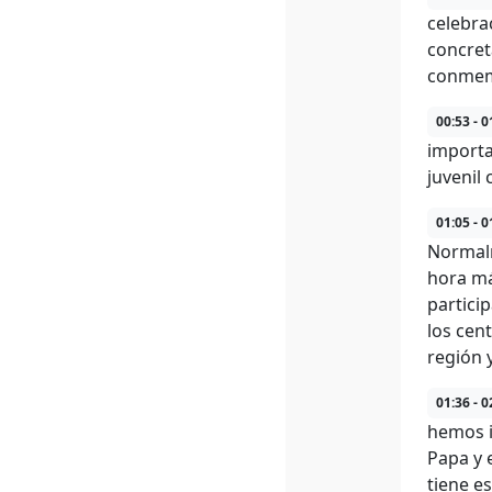
celebra
concret
conmemo
00:53 - 0
importa
juvenil 
01:05 - 0
Normalm
hora má
particip
los cen
región 
01:36 - 0
hemos i
Papa y 
tiene e