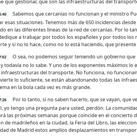
ne que gestionar, que son las infraestructuras del transport
Sabemos que cercanías no funcionan y el ministro Pu
6:40
ar esas situaciones. Tenemos más de 650 incidencias desde
o en las diferentes líneas de la red de cercanías. Por lo ta
dedique a trabajar por todos los españoles y por todos los 
rte y si no lo hace, como no lo está haciendo, que presente
O sea, no podemos seguir teniendo un gobierno que e
7:02
y todavía no lo sabe. Y uno de los exponentes máximos lo e
 infraestructuras del transporte. No funciona, no funcionan 
nvierte lo suficiente, se están abandonando todas las infraes
lema en la bola cada vez es más grande.
Por lo tanto, si no saben hacerlo, que se vayan, que v
7:26
l, yo tengo una pregunta para usted, perdón. La comunidad s
rá las próximas semanas porque coincide en el concierto d
n de madrileños en la ciudad, la Feria del Libro, las elecci
ad de Madrid estos amplios desplazamientos en transport