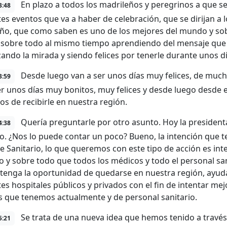
En plazo a todos los madrileños y peregrinos a que se
3:48
tes eventos que va a haber de celebración, que se dirijan a 
ño, que como saben es uno de los mejores del mundo y sob
, sobre todo al mismo tiempo aprendiendo del mensaje que 
zando la mirada y siendo felices por tenerle durante unos d
Desde luego van a ser unos días muy felices, de mucho
3:59
er unos días muy bonitos, muy felices y desde luego desde
os de recibirle en nuestra región.
Quería preguntarle por otro asunto. Hoy la presidenta
4:38
io. ¿Nos lo puede contar un poco? Bueno, la intención que 
ve Sanitario, lo que queremos con este tipo de acción es int
io y sobre todo que todos los médicos y todo el personal sa
tenga la oportunidad de quedarse en nuestra región, ayud
es hospitales públicos y privados con el fin de intentar mej
 que tenemos actualmente y de personal sanitario.
Se trata de una nueva idea que hemos tenido a través d
5:21