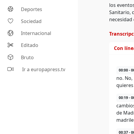
los evento
Deportes
Sanitario, 
necesidad d
Sociedad
Internacional
Transcrip
Editado
Con lín
Bruto
Ir a europapress.tv
00:00 - 0
no. No,
quieres
00:19 - 0
cambios
de Madr
madrile
00:37 - 0