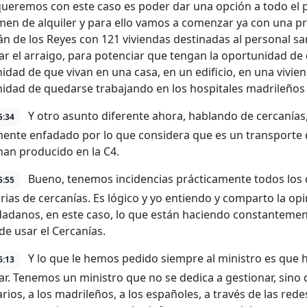
queremos con este caso es poder dar una opción a todo el p
men de alquiler y para ello vamos a comenzar ya con una p
án de los Reyes con 121 viviendas destinadas al personal s
ar el arraigo, para potenciar que tengan la oportunidad de
idad de que vivan en una casa, en un edificio, en una vivien
idad de quedarse trabajando en los hospitales madrileños 
Y otro asunto diferente ahora, hablando de cercanías,
5:34
ente enfadado por lo que considera que es un transporte de
han producido en la C4.
Bueno, tenemos incidencias prácticamente todos los d
5:55
arias de cercanías. Es lógico y yo entiendo y comparto la op
dadanos, en este caso, lo que están haciendo constantement
de usar el Cercanías.
Y lo que le hemos pedido siempre al ministro es que ha
6:13
ar. Tenemos un ministro que no se dedica a gestionar, sino q
rios, a los madrileños, a los españoles, a través de las rede