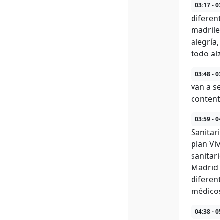
03:17 - 0
diferen
madrile
alegría
todo al
03:48 - 0
van a s
content
03:59 - 0
Sanitar
plan Vi
sanitar
Madrid 
diferent
médicos
04:38 - 0