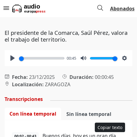
Abonados
El presidente de la Comarca, Saúl Pérez, valora
el trabajo del territorio.
00:45
Play
Mute
Setti
Fecha:
23/12/2025
Duración:
00:00:45
Localización:
ZARAGOZA
Transcripciones
Con línea temporal
Sin línea temporal
Copiar texto
Buenos días, hoy es un gran día
00:02 - 00:43