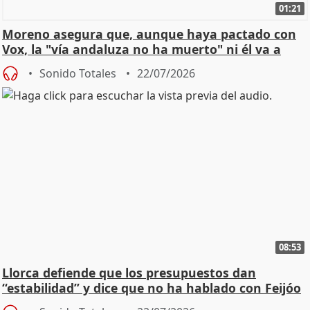
01:21
Moreno asegura que, aunque haya pactado con
Vox, la "vía andaluza no ha muerto" ni él va a
"cambiar"
Sonido Totales
22/07/2026
08:53
Llorca defiende que los presupuestos dan
“estabilidad” y dice que no ha hablado con Feijóo