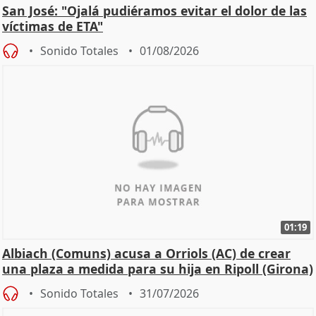
San José: "Ojalá pudiéramos evitar el dolor de las
víctimas de ETA"
Sonido Totales
01/08/2026
01:19
Albiach (Comuns) acusa a Orriols (AC) de crear
una plaza a medida para su hija en Ripoll (Girona)
Sonido Totales
31/07/2026