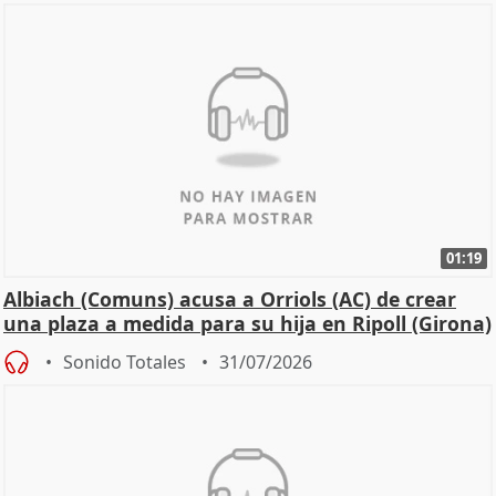
01:19
Albiach (Comuns) acusa a Orriols (AC) de crear
una plaza a medida para su hija en Ripoll (Girona)
Sonido Totales
31/07/2026