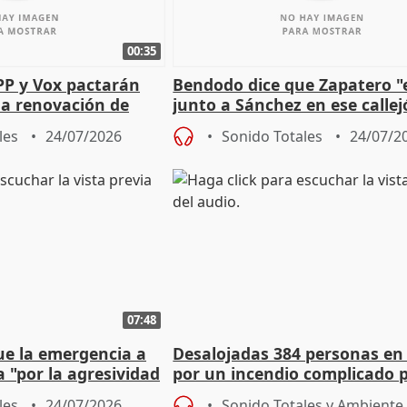
00:35
PP y Vox pactarán
Bendodo dice que Zapatero "
 la renovación de
junto a Sánchez en ese callej
 Defensor
salida
les
24/07/2026
Sonido Totales
24/07/2
07:48
ue la emergencia a
Desalojadas 384 personas en
a "por la agresividad
por un incendio complicado p
"
viento
les
24/07/2026
Sonido Totales y Ambiente