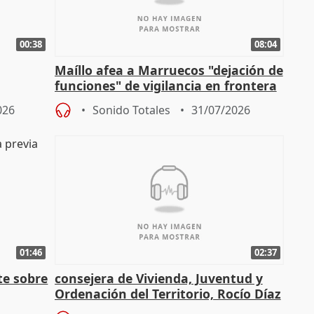
00:38
08:04
Maíllo afea a Marruecos "dejación de
funciones" de vigilancia en frontera
ndio
con Ceuta
026
Sonido Totales
31/07/2026
01:46
02:37
te sobre
consejera de Vivienda, Juventud y
Ordenación del Territorio, Rocío Díaz
n