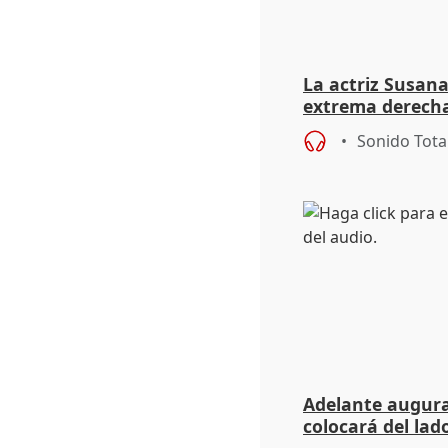
La actriz Susana
extrema derecha
homofobia"
Sonido Tota
Adelante augura
colocará del lado