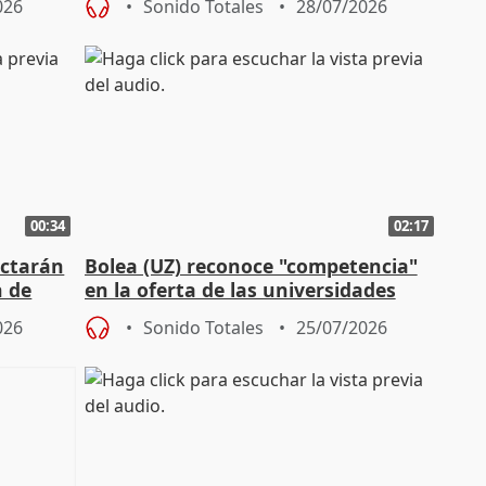
026
Sonido Totales
28/07/2026
00:34
02:17
actarán
Bolea (UZ) reconoce "competencia"
n de
en la oferta de las universidades
privadas
026
Sonido Totales
25/07/2026