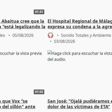
01:41
 Abaitua cree que la
El Hospital Regional de Mála
 "está legalizando la
expresa su condena a la agre
dos enfermeras de Urgencias
les
05/08/2026
Sonido Totales y Ambiente
03/08/2026
01:03
 que Vox "se
San José: "Ojalá pudiéramos e
 del sillón" ante
dolor de las víctimas de ETA"