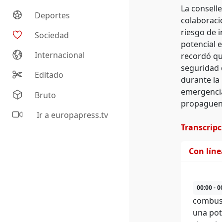
La conselle
Deportes
colaboraci
riesgo de 
Sociedad
potencial 
Internacional
recordó que
seguridad 
Editado
durante la
emergencia
Bruto
propaguen
Ir a europapress.tv
Transcrip
Con lín
00:00 - 0
combust
una pot