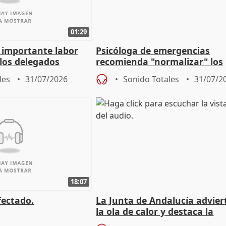
01:29
a importante labor
Psicóloga de emergencias
 los delegados
recomienda "normalizar" los
la Junta
síntomas tras sufrir un ince
les
31/07/2026
Sonido Totales
31/07/2
18:07
fectado.
La Junta de Andalucía advier
la ola de calor y destaca la
importancia de la prevenció