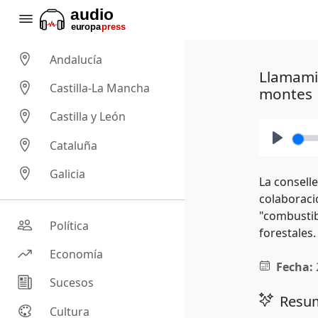
Andalucía
Llamamie
Castilla-La Mancha
montes
Castilla y León
Cataluña
Play
Galicia
La consell
colaboraci
"combustib
Política
forestales.
Economía
Fecha:
Sucesos
Resum
Cultura