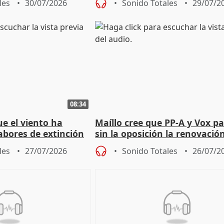
les
30/07/2026
Sonido Totales
29/07/2
08:34
e el viento ha
Maíllo cree que PP-A y Vox p
abores de extinción
sin la oposición la renovació
rugada
órganos como el Defensor
les
27/07/2026
Sonido Totales
26/07/2