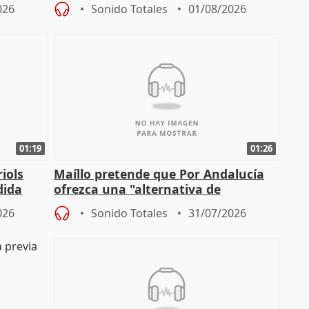
actuación frente a incendios
026
Sonido Totales
01/08/2026
01:19
01:26
iols
Maíllo pretende que Por Andalucía
dida
ofrezca una "alternativa de
)
gobierno" con su labor de oposición
026
Sonido Totales
31/07/2026