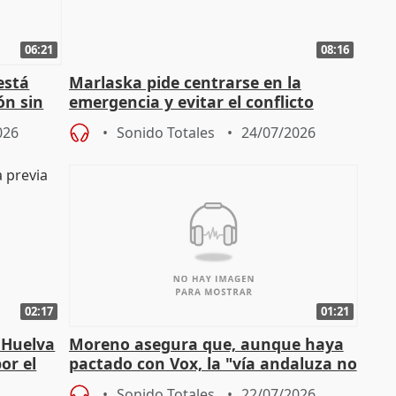
06:21
08:16
está
Marlaska pide centrarse en la
ón sin
emergencia y evitar el conflicto
político
026
Sonido Totales
24/07/2026
02:17
01:21
 Huelva
Moreno asegura que, aunque haya
or el
pactado con Vox, la "vía andaluza no
ha muerto" ni él va a "cambiar"
Sonido Totales
22/07/2026