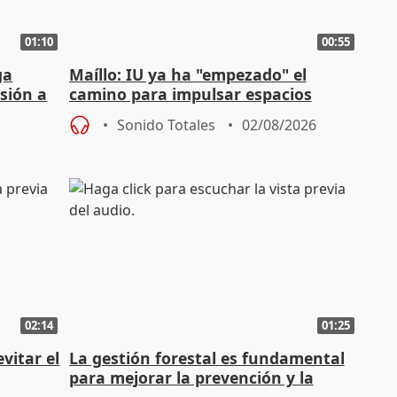
01:10
00:55
ga
Maíllo: IU ya ha "empezado" el
sión a
camino para impulsar espacios
unitarios para las municipales
Sonido Totales
02/08/2026
02:14
01:25
vitar el
La gestión forestal es fundamental
para mejorar la prevención y la