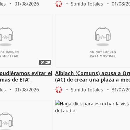
 oposición
les
01/08/2026
Sonido Totales
01/08/2
01:29
 pudiéramos evitar el
Albiach (Comuns) acusa a Orr
timas de ETA"
(AC) de crear una plaza a me
para su hija en Ripoll (Girona
les
01/08/2026
Sonido Totales
31/07/2