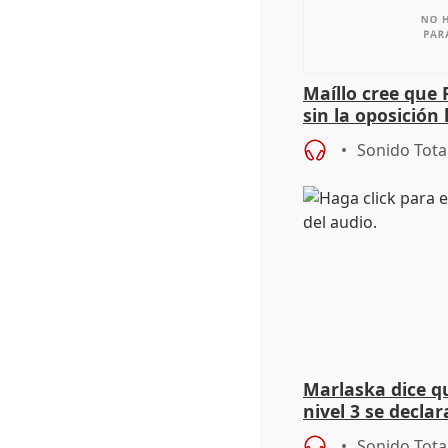
Maíllo cree que 
sin la oposición
órganos como el
Sonido Tota
Marlaska dice q
nivel 3 se declar
de los incendios
Sonido Tota