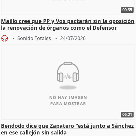
00:35
Maíllo cree que PP y Vox pactarán sin la oposición
la renovación de órganos como el Defensor
Sonido Totales
24/07/2026
06:21
Bendodo dice que Zapatero "está junto a Sánchez
en ese callejón sin salida