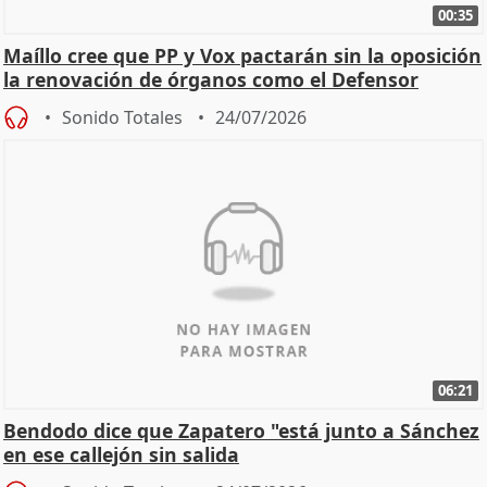
00:35
Maíllo cree que PP y Vox pactarán sin la oposición
la renovación de órganos como el Defensor
Sonido Totales
24/07/2026
06:21
Bendodo dice que Zapatero "está junto a Sánchez
en ese callejón sin salida