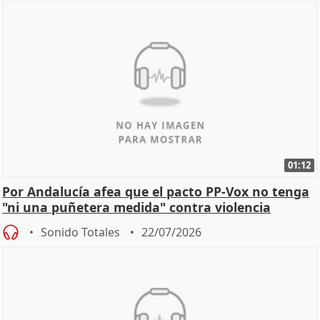
01:12
Por Andalucía afea que el pacto PP-Vox no tenga
"ni una puñetera medida" contra violencia
machista
Sonido Totales
22/07/2026