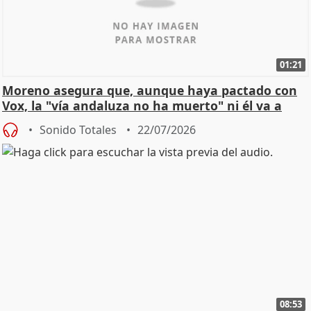
01:21
Moreno asegura que, aunque haya pactado con
Vox, la "vía andaluza no ha muerto" ni él va a
"cambiar"
Sonido Totales
22/07/2026
08:53