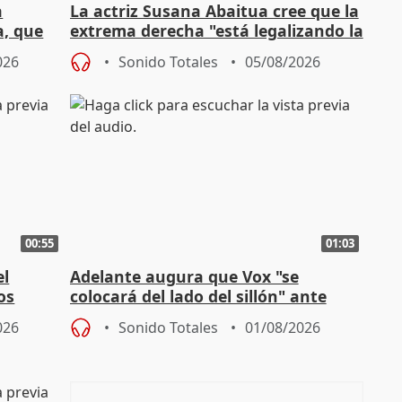
a
La actriz Susana Abaitua cree que la
a, que
extrema derecha "está legalizando la
homofobia"
026
Sonido Totales
05/08/2026
00:55
01:03
el
Adelante augura que Vox "se
os
colocará del lado del sillón" ante
es
iniciativas de la oposición
026
Sonido Totales
01/08/2026