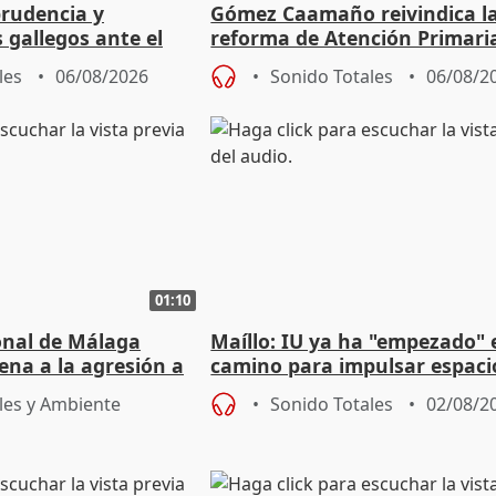
prudencia y
Gómez Caamaño reivindica l
s gallegos ante el
reforma de Atención Primari
e agosto
reforzará la autogestión
les
06/08/2026
Sonido Totales
06/08/2
01:10
ional de Málaga
Maíllo: IU ya ha "empezado" 
ena a la agresión a
camino para impulsar espaci
de Urgencias
unitarios para las municipal
les y Ambiente
Sonido Totales
02/08/2