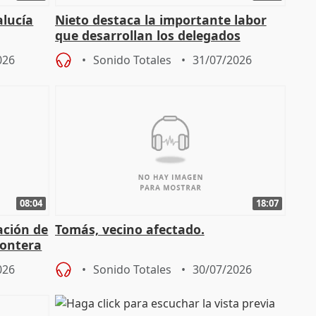
alucía
Nieto destaca la importante labor
que desarrollan los delegados
osición
territoriales de la Junta
026
Sonido Totales
31/07/2026
08:04
18:07
ación de
Tomás, vecino afectado.
rontera
026
Sonido Totales
30/07/2026