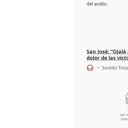
San José: "Ojalá
dolor de las víc
Sonido Tota