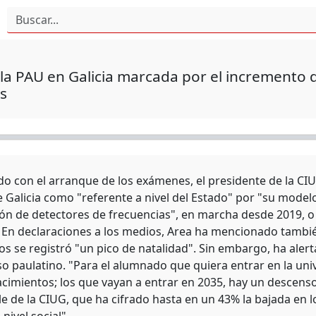
la PAU en Galicia marcada por el incremento 
s
do con el arranque de los exámenes, el presidente de la CIUG
e Galicia como "referente a nivel del Estado" por "su mode
ción de detectores de frecuencias", en marcha desde 2019, o
En declaraciones a los medios, Area ha mencionado tambi
s se registró "un pico de natalidad". Sin embargo, ha alerta
o paulatino. "Para el alumnado que quiera entrar en la uni
acimientos; los que vayan a entrar en 2035, hay un descenso
e de la CIUG, que ha cifrado hasta en un 43% la bajada en 