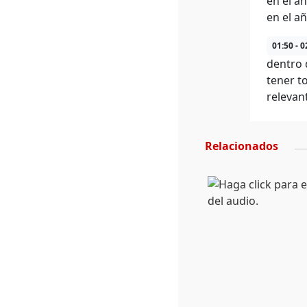
en el a
en el a
01:50 - 0
dentro 
tener t
relevan
Relacionados