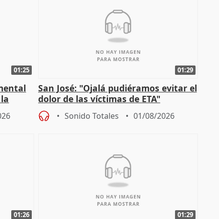
01:25
01:29
mental
San José: "Ojalá pudiéramos evitar el
 la
dolor de las víctimas de ETA"
026
Sonido Totales
01/08/2026
01:26
01:29