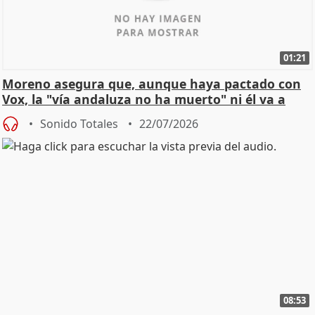
01:21
Moreno asegura que, aunque haya pactado con
Vox, la "vía andaluza no ha muerto" ni él va a
"cambiar"
Sonido Totales
22/07/2026
08:53