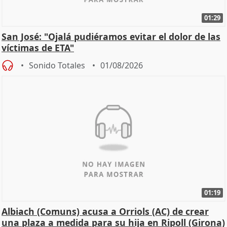
01:29
San José: "Ojalá pudiéramos evitar el dolor de las
víctimas de ETA"
Sonido Totales
01/08/2026
01:19
Albiach (Comuns) acusa a Orriols (AC) de crear
una plaza a medida para su hija en Ripoll (Girona)