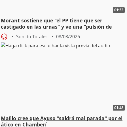
01:53
Morant sostiene que "el PP tiene que ser
castigado en las urnas" y ve una "pulsión de
cambio"
Sonido Totales
08/08/2026
01:48
Maíllo cree que Ayuso "saldrá mal parada" por el
ático en Chamberí