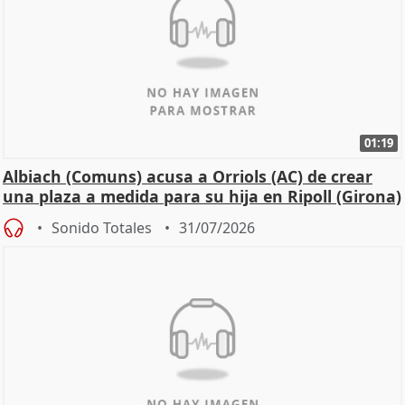
01:19
Albiach (Comuns) acusa a Orriols (AC) de crear
una plaza a medida para su hija en Ripoll (Girona)
Sonido Totales
31/07/2026