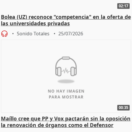
02:17
Bolea (UZ) reconoce "competencia" en la oferta de
las universidades privadas
Sonido Totales
25/07/2026
00:35
Maíllo cree que PP y Vox pactarán sin la oposición
la renovación de órganos como el Defensor