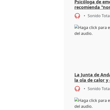
Psicóloga de em
recomienda "nor
síntomas tras su
Sonido Tota
La Junta de Anda
la ola de calor y
importancia de 
Sonido Tota