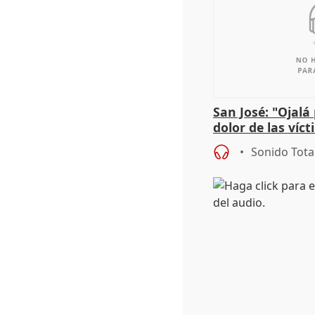
San José: "Ojalá
dolor de las víc
Sonido Tota