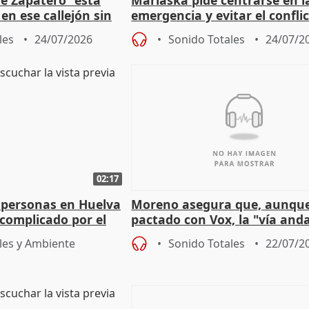
en ese callejón sin
emergencia y evitar el confli
político
les
24/07/2026
Sonido Totales
24/07/2
02:17
 personas en Huelva
Moreno asegura que, aunqu
complicado por el
pactado con Vox, la "vía and
ha muerto" ni él va a "cambi
les y Ambiente
Sonido Totales
22/07/2