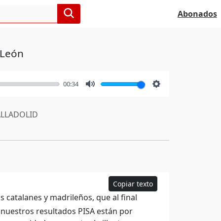
Abonados
y León
00:34
Mute
Settings
LLADOLID
Copiar texto
s catalanes y madrileños, que al final
 nuestros resultados PISA están por