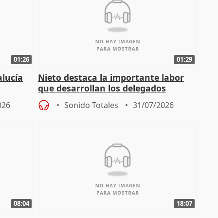
01:26
01:29
alucía
Nieto destaca la importante labor
que desarrollan los delegados
osición
territoriales de la Junta
026
Sonido Totales
31/07/2026
08:04
18:07