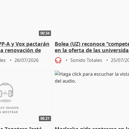
00:34
PP-A y Vox pactarán
Bolea (UZ) reconoce "compet
 la renovación de
en la oferta de las universid
 Defensor
privadas
les
26/07/2026
Sonido Totales
25/07/2
06:21
e Zapatero "está
Marlaska pide centrarse en l