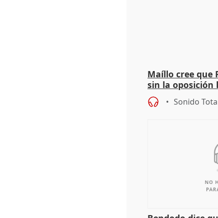
Maíllo cree que 
sin la oposición
órganos como el
Sonido Tota
Bendodo dice qu