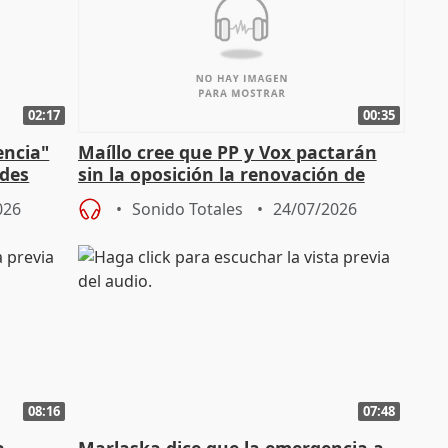
02:17
00:35
encia"
Maíllo cree que PP y Vox pactarán
ades
sin la oposición la renovación de
órganos como el Defensor
026
Sonido Totales
24/07/2026
08:16
07:48
a
Marlaska dice que la emergencia a