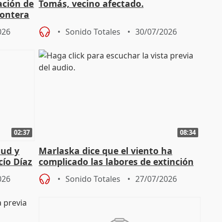
ación de
Tomás, vecino afectado.
rontera
026
Sonido Totales
30/07/2026
02:37
08:34
tud y
Marlaska dice que el viento ha
cío Díaz
complicado las labores de extinción
durante la madrugada
026
Sonido Totales
27/07/2026