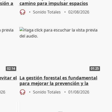
sión a
camino para impulsar espacios
unitarios para las municipales
Sonido Totales
02/08/2026
02:14
01:25
vitar el
La gestión forestal es fundamental
para mejorar la prevención y la
actuación frente a incendios
026
Sonido Totales
01/08/2026