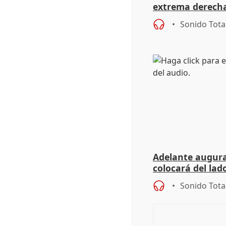
extrema derecha
homofobia"
Sonido Tota
Adelante augura
colocará del lado
iniciativas de la
Sonido Tota