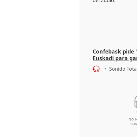
Confebask pide 
Euskadi para gar
con un pacto de
Sonido Tota