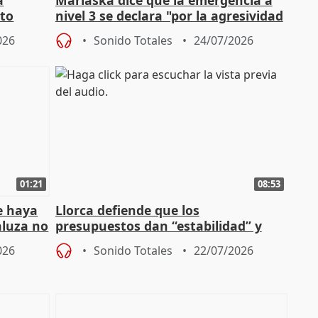
cto
nivel 3 se declara "por la agresividad
de los incendios"
026
Sonido Totales
24/07/2026
01:21
08:53
e haya
Llorca defiende que los
aluza no
presupuestos dan “estabilidad” y
ar"
dice que no ha hablado con Feijóo
026
Sonido Totales
22/07/2026