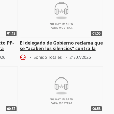
01:12
01:55
cto PP-
El delegado de Gobierno reclama que
ra
se "acaben los silencios" contra la
chista
violencia de género
026
Sonido Totales
21/07/2026
00:37
00:53