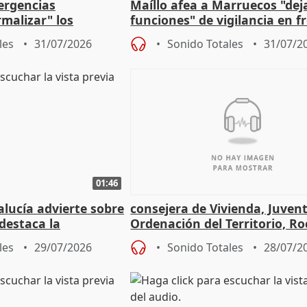
ergencias
Maíllo afea a Marruecos "dej
malizar" los
funciones" de vigilancia en f
frir un incendio
con Ceuta
les
31/07/2026
Sonido Totales
31/07/2
01:46
lucía advierte sobre
consejera de Vivienda, Juven
 destaca la
Ordenación del Territorio, Ro
la prevención
les
29/07/2026
Sonido Totales
28/07/2