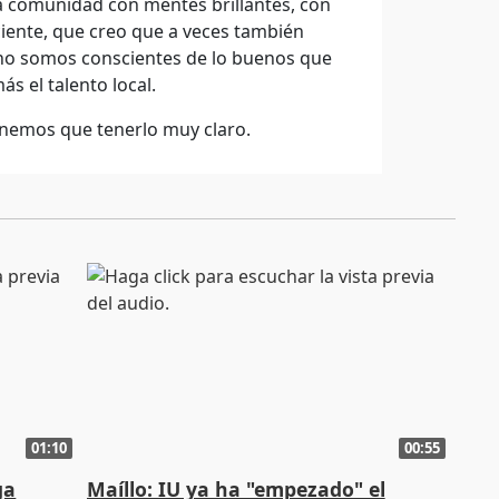
a comunidad con mentes brillantes, con
iente, que creo que a veces también
 no somos conscientes de lo buenos que
 el talento local.
nemos que tenerlo muy claro.
01:10
00:55
ga
Maíllo: IU ya ha "empezado" el