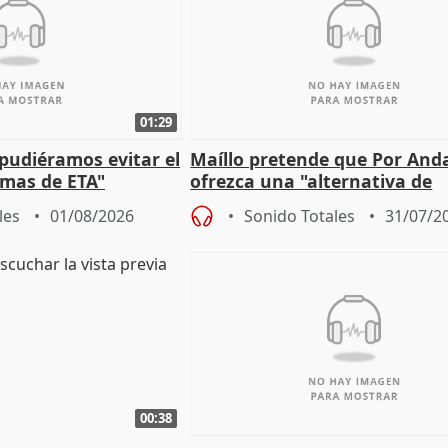
01:29
 pudiéramos evitar el
Maíllo pretende que Por And
timas de ETA"
ofrezca una "alternativa de
gobierno" con su labor de op
les
01/08/2026
Sonido Totales
31/07/2
00:38