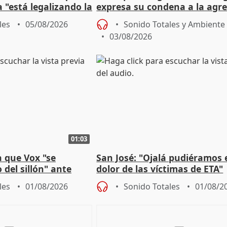
 "está legalizando la
expresa su condena a la agre
dos enfermeras de Urgencias
les
05/08/2026
Sonido Totales y Ambiente
03/08/2026
01:03
 que Vox "se
San José: "Ojalá pudiéramos e
 del sillón" ante
dolor de las víctimas de ETA"
 oposición
les
01/08/2026
Sonido Totales
01/08/2