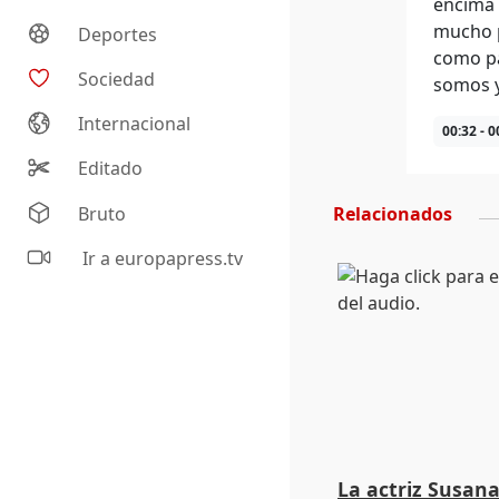
encima 
mucho p
Deportes
como pa
Sociedad
somos y
Internacional
00:32 - 0
Editado
Bruto
Relacionados
Ir a europapress.tv
La actriz Susana