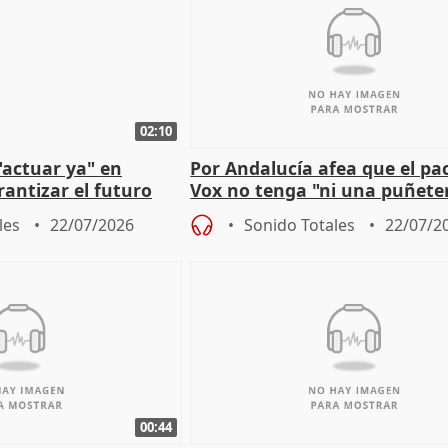
02:10
"actuar ya" en
Por Andalucía afea que el pa
antizar el futuro
Vox no tenga "ni una puñete
 país
medida" contra violencia ma
les
22/07/2026
Sonido Totales
22/07/2
00:44