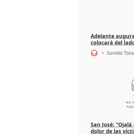
Adelante augura
colocará del lado
iniciativas de la
Sonido Tota
San José: "Ojalá
dolor de las víc