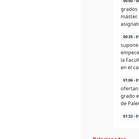
00:00 - 0
grados 
máster.
asignat
00:35 - 0
supone 
empecem
la Facu
en el c
01:06 - 0
ofertan
grado e
de Pale
01:32 - 0