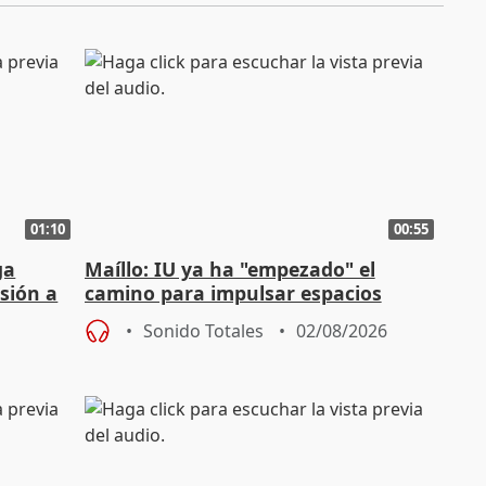
01:10
00:55
ga
Maíllo: IU ya ha "empezado" el
sión a
camino para impulsar espacios
unitarios para las municipales
Sonido Totales
02/08/2026