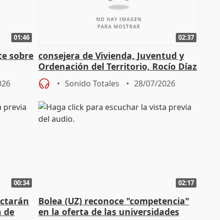
01:46
02:37
te sobre
consejera de Vivienda, Juventud y
Ordenación del Territorio, Rocío Díaz
n
026
Sonido Totales
28/07/2026
00:34
02:17
actarán
Bolea (UZ) reconoce "competencia"
n de
en la oferta de las universidades