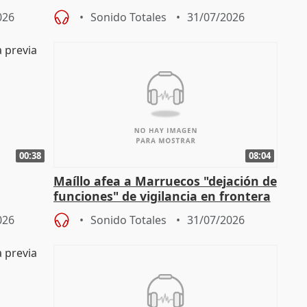
)
gobierno" con su labor de oposición
026
Sonido Totales
31/07/2026
00:38
08:04
Maíllo afea a Marruecos "dejación de
funciones" de vigilancia en frontera
ndio
con Ceuta
026
Sonido Totales
31/07/2026