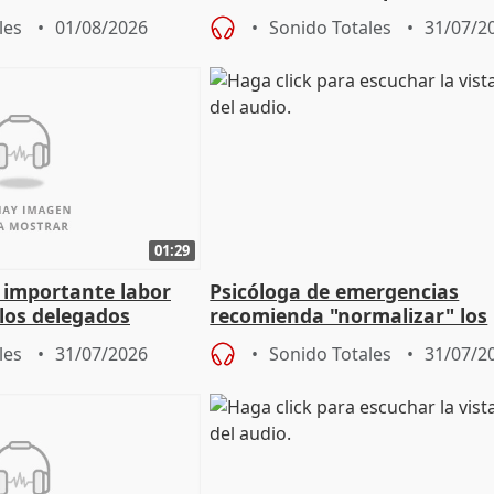
para su hija en Ripoll (Girona
les
01/08/2026
Sonido Totales
31/07/2
01:29
a importante labor
Psicóloga de emergencias
 los delegados
recomienda "normalizar" los
la Junta
síntomas tras sufrir un ince
les
31/07/2026
Sonido Totales
31/07/2