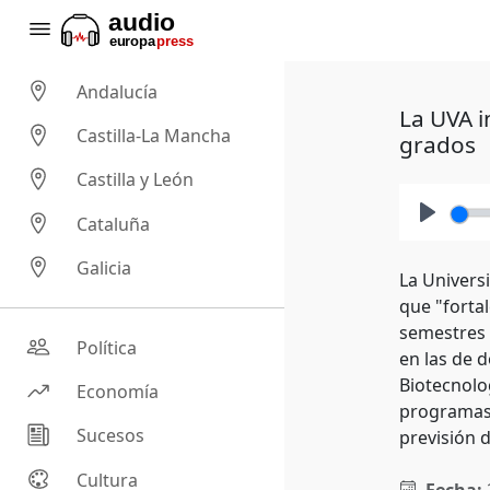
Andalucía
La UVA i
Castilla-La Mancha
grados
Castilla y León
Cataluña
Play
Galicia
La Universi
que "forta
semestres 
Política
en las de d
Biotecnolo
Economía
programas 
Sucesos
previsión d
Cultura