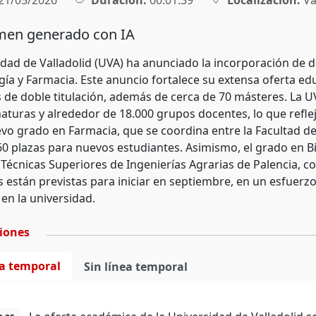
21/05/2026
Duración:
00:01:39
Localización:
Va
en generado con IA
idad de Valladolid (UVA) ha anunciado la incorporación de 
ía y Farmacia. Este anuncio fortalece su extensa oferta edu
de doble titulación, además de cerca de 70 másteres. La
naturas y alrededor de 18.000 grupos docentes, lo que refle
vo grado en Farmacia, que se coordina entre la Facultad de 
60 plazas para nuevos estudiantes. Asimismo, el grado en B
 Técnicas Superiores de Ingenierías Agrarias de Palencia, 
s están previstas para iniciar en septiembre, en un esfuerzo
en la universidad.
ciones
ea temporal
Sin línea temporal