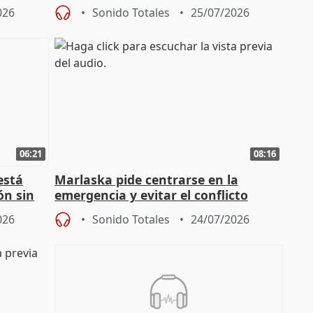
privadas
026
Sonido Totales
25/07/2026
06:21
08:16
está
Marlaska pide centrarse en la
ón sin
emergencia y evitar el conflicto
político
026
Sonido Totales
24/07/2026