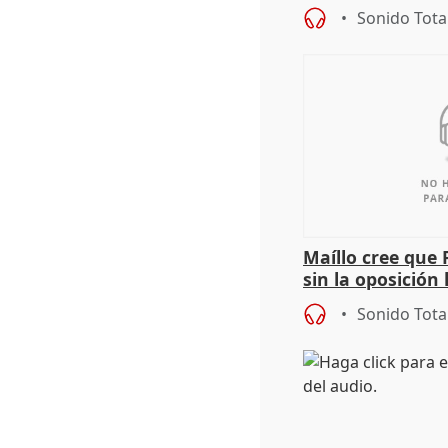
durante la mad
Sonido Tota
Maíllo cree que 
sin la oposición
órganos como el
Sonido Tota