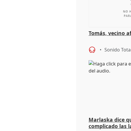
Tomás, vecino a
Sonido Tota
Marlaska dice qu
complicado las l