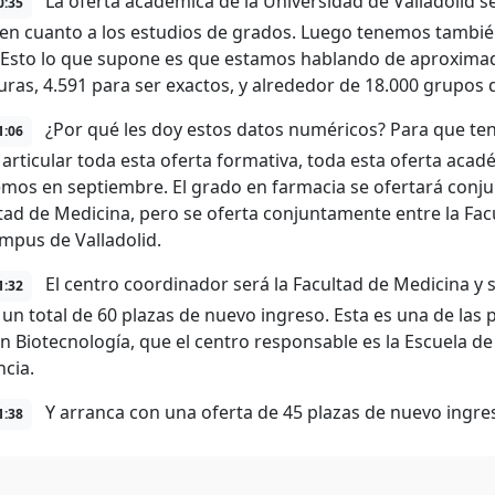
La oferta académica de la Universidad de Valladolid s
0:35
en cuanto a los estudios de grados. Luego tenemos también
 Esto lo que supone es que estamos hablando de aproxim
uras, 4.591 para ser exactos, y alrededor de 18.000 grupos 
¿Por qué les doy estos datos numéricos? Para que te
1:06
articular toda esta oferta formativa, toda esta oferta acad
os en septiembre. El grado en farmacia se ofertará conju
ltad de Medicina, pero se oferta conjuntamente entre la Facu
ampus de Valladolid.
El centro coordinador será la Facultad de Medicina y s
1:32
 un total de 60 plazas de nuevo ingreso. Esta es una de las 
n Biotecnología, que el centro responsable es la Escuela de
ncia.
Y arranca con una oferta de 45 plazas de nuevo ingre
1:38