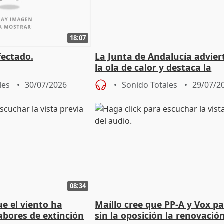
18:07
fectado.
La Junta de Andalucía advier
la ola de calor y destaca la
importancia de la prevenció
les
30/07/2026
Sonido Totales
29/07/2
08:34
e el viento ha
Maíllo cree que PP-A y Vox p
abores de extinción
sin la oposición la renovació