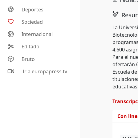
Fecha:
Deportes
Resum
Sociedad
La Univers
Internacional
Biotecnolog
programas 
Editado
4.600 asig
Para el nue
Bruto
ofertarán 
Ir a europapress.tv
Escuela de
titulacione
educativas 
Transcrip
Con lín