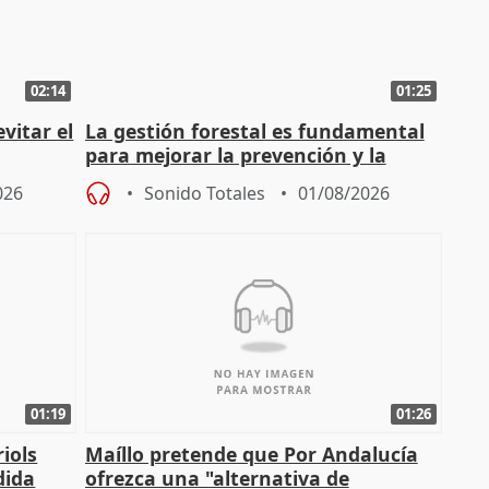
02:14
01:25
vitar el
La gestión forestal es fundamental
para mejorar la prevención y la
actuación frente a incendios
026
Sonido Totales
01/08/2026
01:19
01:26
iols
Maíllo pretende que Por Andalucía
dida
ofrezca una "alternativa de