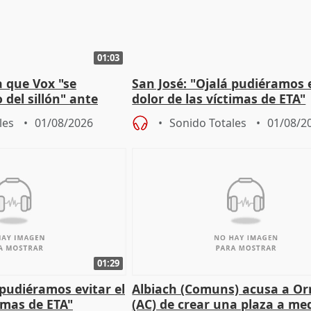
01:03
 que Vox "se
San José: "Ojalá pudiéramos e
 del sillón" ante
dolor de las víctimas de ETA"
 oposición
les
01/08/2026
Sonido Totales
01/08/2
01:29
 pudiéramos evitar el
Albiach (Comuns) acusa a Orr
timas de ETA"
(AC) de crear una plaza a me