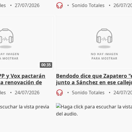
rugada
órganos como el Defensor
les
27/07/2026
Sonido Totales
26/07/2
00:35
PP y Vox pactarán
Bendodo dice que Zapatero "
 la renovación de
junto a Sánchez en ese callej
 Defensor
salida
les
24/07/2026
Sonido Totales
24/07/2