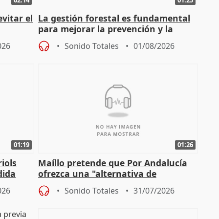
vitar el
La gestión forestal es fundamental
para mejorar la prevención y la
actuación frente a incendios
026
Sonido Totales
01/08/2026
01:19
01:26
iols
Maíllo pretende que Por Andalucía
dida
ofrezca una "alternativa de
)
gobierno" con su labor de oposición
026
Sonido Totales
31/07/2026