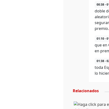
00:38 - 0
doble d
aleator
seguram
premio.
01:10 - 0
que en 
en premi
01:38 - 0
toda Es
lo hicie
Relacionados