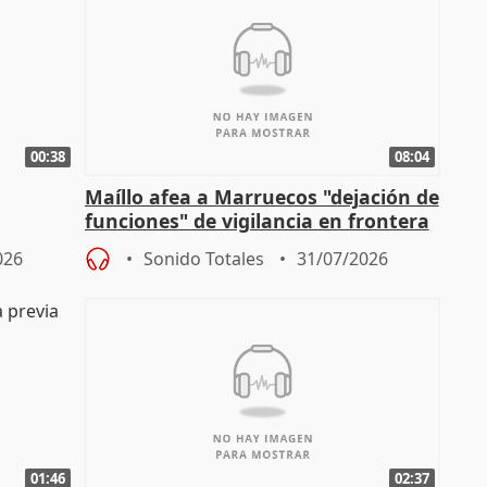
00:38
08:04
Maíllo afea a Marruecos "dejación de
funciones" de vigilancia en frontera
ndio
con Ceuta
026
Sonido Totales
31/07/2026
01:46
02:37