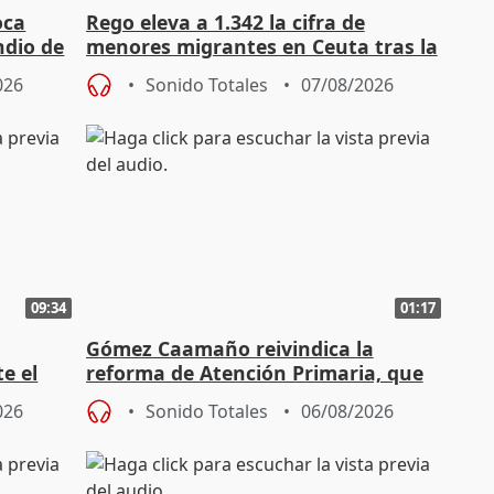
oca
Rego eleva a 1.342 la cifra de
ndio de
menores migrantes en Ceuta tras la
entrada masiva
026
Sonido Totales
07/08/2026
09:34
01:17
Gómez Caamaño reivindica la
e el
reforma de Atención Primaria, que
reforzará la autogestión
026
Sonido Totales
06/08/2026