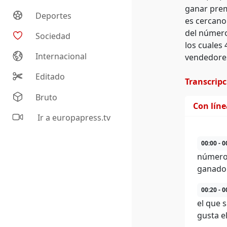
ganar prem
Deportes
es cercano
del número
Sociedad
los cuales
Internacional
vendedores
Editado
Transcrip
Bruto
Con lín
Ir a europapress.tv
00:00 - 0
número 
ganador
00:20 - 0
el que 
gusta el