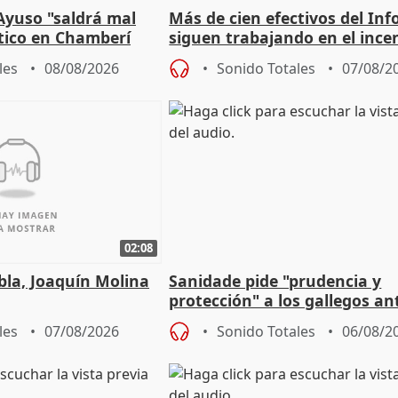
Ayuso "saldrá mal
Más de cien efectivos del Inf
ático en Chamberí
siguen trabajando en el ince
Niebla (Huelva)
les
08/08/2026
Sonido Totales
07/08/2
02:08
ebla, Joaquín Molina
Sanidade pide "prudencia y
protección" a los gallegos ant
eclipse del 12 de agosto
les
07/08/2026
Sonido Totales
06/08/2