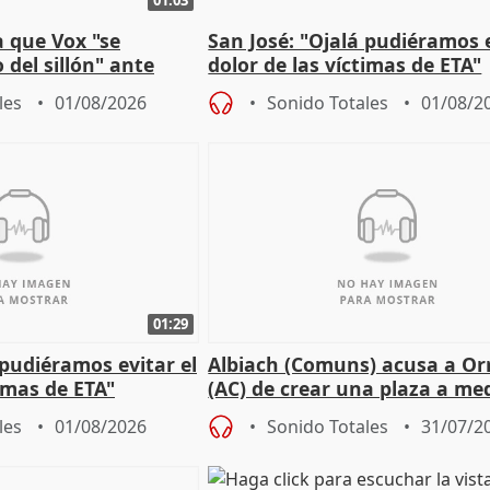
 que Vox "se
San José: "Ojalá pudiéramos e
 del sillón" ante
dolor de las víctimas de ETA"
 oposición
les
01/08/2026
Sonido Totales
01/08/2
01:29
 pudiéramos evitar el
Albiach (Comuns) acusa a Orr
timas de ETA"
(AC) de crear una plaza a me
para su hija en Ripoll (Girona
les
01/08/2026
Sonido Totales
31/07/2