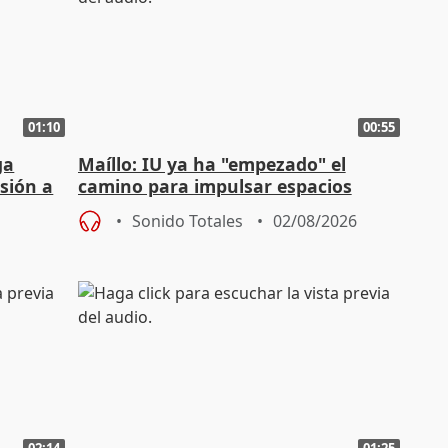
01:10
00:55
ga
Maíllo: IU ya ha "empezado" el
sión a
camino para impulsar espacios
unitarios para las municipales
Sonido Totales
02/08/2026
02:14
01:25