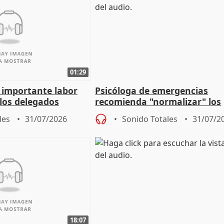
01:29
a importante labor
Psicóloga de emergencias
 los delegados
recomienda "normalizar" los
la Junta
síntomas tras sufrir un ince
les
31/07/2026
Sonido Totales
31/07/2
18:07