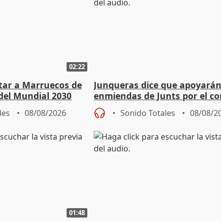
02:22
rtar a Marruecos de
Junqueras dice que apoyará
del Mundial 2030
enmiendas de Junts por el co
en el trámite de financiación
les
08/08/2026
Sonido Totales
08/08/2
01:48