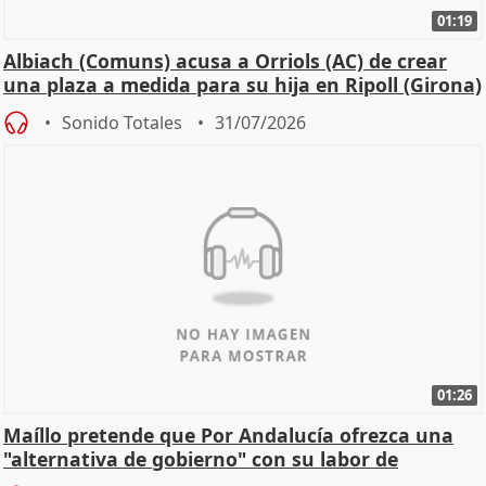
01:19
Albiach (Comuns) acusa a Orriols (AC) de crear
una plaza a medida para su hija en Ripoll (Girona)
Sonido Totales
31/07/2026
01:26
Maíllo pretende que Por Andalucía ofrezca una
"alternativa de gobierno" con su labor de
oposición