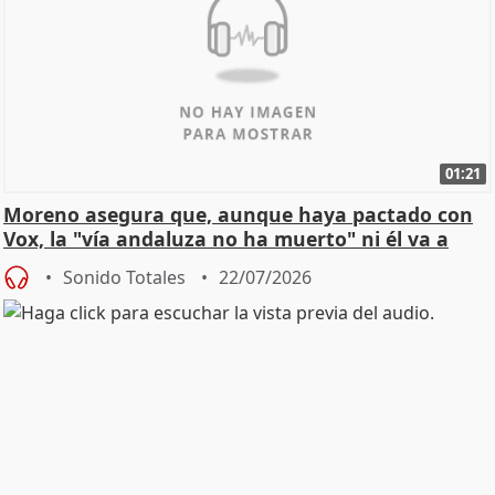
01:21
Moreno asegura que, aunque haya pactado con
Vox, la "vía andaluza no ha muerto" ni él va a
"cambiar"
Sonido Totales
22/07/2026