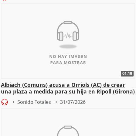
01:19
Albiach (Comuns) acusa a Orriols (AC) de crear
una plaza a medida para su hija en Ripoll (Girona)
Sonido Totales
31/07/2026