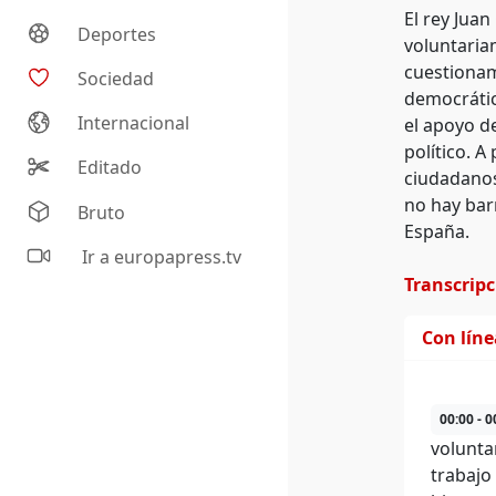
El rey Jua
Deportes
voluntariam
cuestionam
Sociedad
democrátic
Internacional
el apoyo d
político. A
Editado
ciudadanos
no hay barr
Bruto
España.
Ir a europapress.tv
Transcrip
Con lín
00:00 - 0
voluntar
trabajo