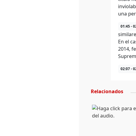
inviolab
una per
01:45 - 0
similar
En el c
2014, fe
Suprem
02:07 - 0
Relacionados