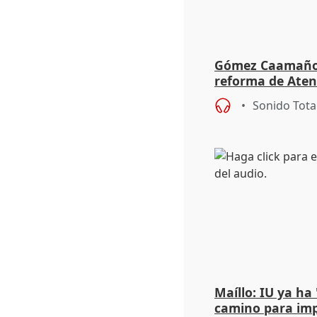
Gómez Caamaño r
reforma de Aten
reforzará la aut
Sonido Tota
Maíllo: IU ya ha
camino para imp