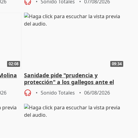
026
Sonido Totales
07/08/2026
02:08
09:34
 Molina
Sanidade pide "prudencia y
protección" a los gallegos ante el
eclipse del 12 de agosto
026
Sonido Totales
06/08/2026