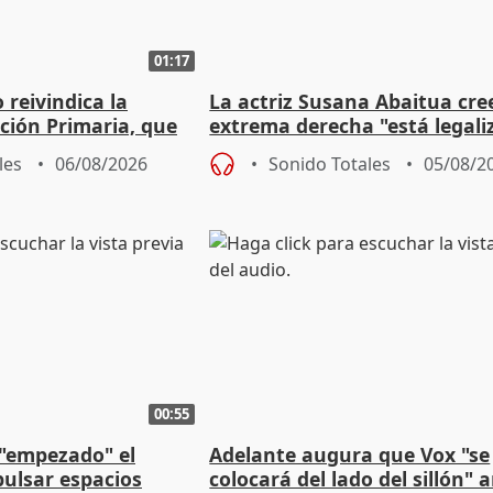
01:17
eivindica la
La actriz Susana Abaitua cre
ción Primaria, que
extrema derecha "está legali
ogestión
homofobia"
les
06/08/2026
Sonido Totales
05/08/2
00:55
 "empezado" el
Adelante augura que Vox "se
ulsar espacios
colocará del lado del sillón" 