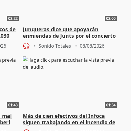
02:22
02:00
cos de
Junqueras dice que apoyarán
2030
enmiendas de Junts por el concierto
en el trámite de financiación
026
Sonido Totales
08/08/2026
01:48
01:34
á mal
Más de cien efectivos del Infoca
berí
siguen trabajando en el incendio de
Niebla (Huelva)