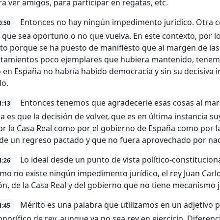
ra ver amigos, para participar en regatas, etc.
Entonces no hay ningún impedimento jurídico. Otra 
0:50
a, que sea oportuno o no que vuelva. En este contexto, por 
 porque se ha puesto de manifiesto que al margen de las i
amientos poco ejemplares que hubiera mantenido, tenemo
 en España no habría habido democracia y sin su decisiva i
do.
Entonces tenemos que agradecerle esas cosas al marg
1:13
a es que la decisión de volver, que es en última instancia su
or la Casa Real como por el gobierno de España como por 
 de un regreso pactado y que no fuera aprovechado por nadi
Lo ideal desde un punto de vista político-constitucio
1:26
mo no existe ningún impedimento jurídico, el rey Juan Carlo
ón, de la Casa Real y del gobierno que no tiene mecanismo j
Mérito es una palabra que utilizamos en un adjetivo 
1:45
honorífico de rey, aunque ya no sea rey en ejercicio. Diferen