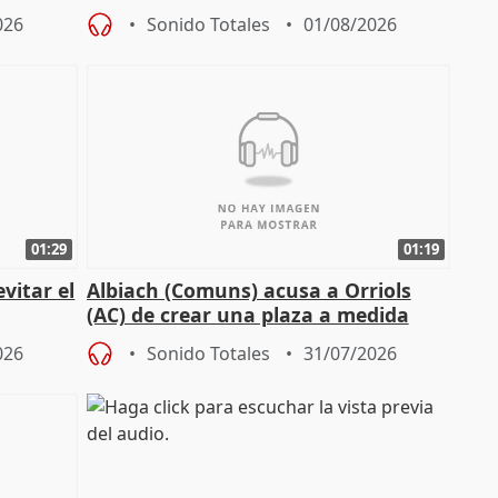
026
Sonido Totales
01/08/2026
01:29
01:19
vitar el
Albiach (Comuns) acusa a Orriols
(AC) de crear una plaza a medida
para su hija en Ripoll (Girona)
026
Sonido Totales
31/07/2026