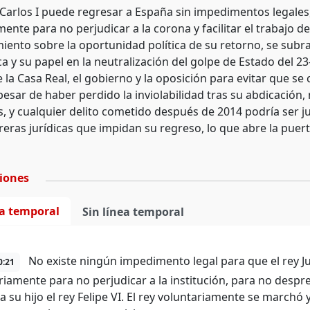
n Carlos I puede regresar a España sin impedimentos legale
ente para no perjudicar a la corona y facilitar el trabajo de
iento sobre la oportunidad política de su retorno, se subra
a y su papel en la neutralización del golpe de Estado del 2
e la Casa Real, el gobierno y la oposición para evitar que 
 pesar de haber perdido la inviolabilidad tras su abdicación
, y cualquier delito cometido después de 2014 podría ser j
eras jurídicas que impidan su regreso, lo que abre la puerta
ciones
ea temporal
Sin línea temporal
No existe ningún impedimento legal para que el rey J
0:21
iamente para no perjudicar a la institución, para no desprest
 a su hijo el rey Felipe VI. El rey voluntariamente se march