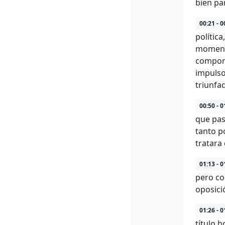
bien pa
00:21 - 0
polític
momento
comport
impulso
triunfa
00:50 - 0
que pas
tanto p
tratara
01:13 - 0
pero co
oposici
01:26 - 0
título 