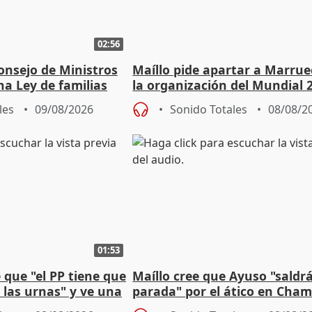
02:56
onsejo de Ministros
Maíllo pide apartar a Marrue
na Ley de familias
la organización del Mundial 
les
09/08/2026
Sonido Totales
08/08/2
01:53
que "el PP tiene que
Maíllo cree que Ayuso "saldr
 las urnas" y ve una
parada" por el ático en Cham
bio"