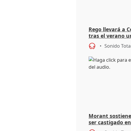
Rego llevará a C
tras el verano u
acogedoras
Sonido Tota
Morant sostiene 
ser castigado en
"pulsión de cam