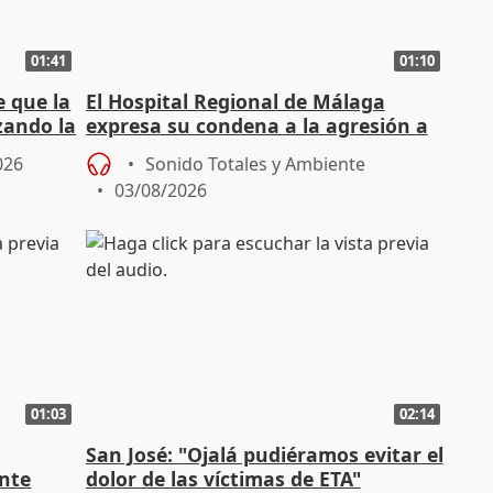
01:41
01:10
e que la
El Hospital Regional de Málaga
zando la
expresa su condena a la agresión a
dos enfermeras de Urgencias
026
Sonido Totales y Ambiente
03/08/2026
01:03
02:14
San José: "Ojalá pudiéramos evitar el
ante
dolor de las víctimas de ETA"