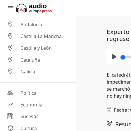
Andalucía
Experto 
Castilla-La Mancha
regrese
Castilla y León
Cataluña
Play
Galicia
El catedrá
impediment
se marchó 
Política
no hay nin
Economía
Fecha:
Sucesos
Resum
Cultura