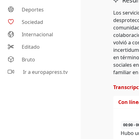
Resum
Deportes
Los servic
desprotecci
Sociedad
comunidad,
Internacional
colaboració
volvió a co
Editado
incertidum
en término
Bruto
sociales e
Ir a europapress.tv
familiar en
Transcrip
Con lín
00:00 - 0
Hubo un