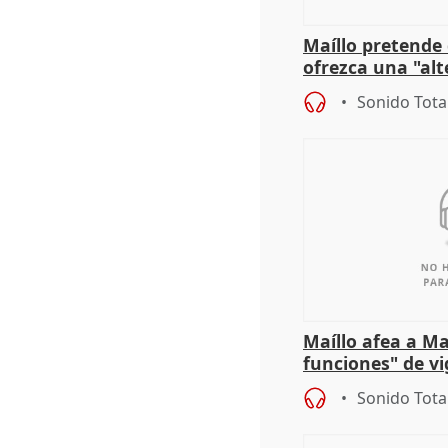
Maíllo pretende
ofrezca una "alt
gobierno" con su
Sonido Tota
Maíllo afea a Ma
funciones" de vi
con Ceuta
Sonido Tota