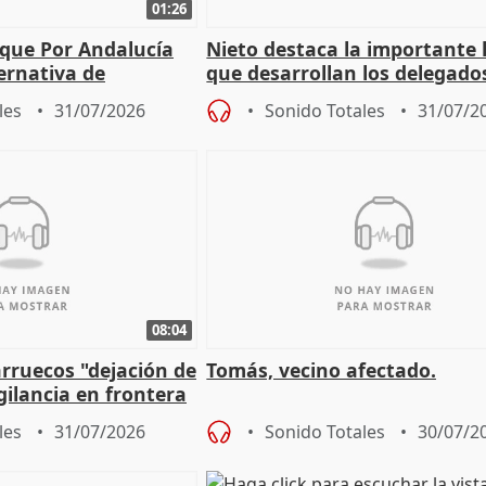
01:26
 que Por Andalucía
Nieto destaca la importante 
ernativa de
que desarrollan los delegado
 labor de oposición
territoriales de la Junta
les
31/07/2026
Sonido Totales
31/07/2
08:04
rruecos "dejación de
Tomás, vecino afectado.
gilancia en frontera
les
31/07/2026
Sonido Totales
30/07/2