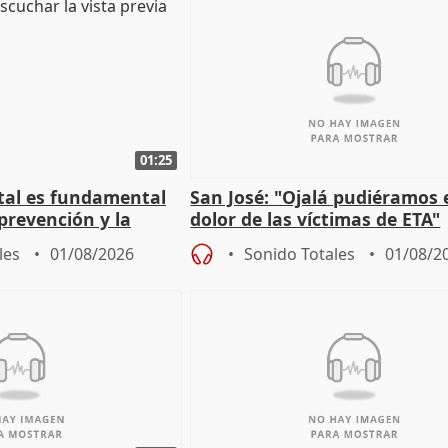
01:25
stal es fundamental
San José: "Ojalá pudiéramos e
prevención y la
dolor de las víctimas de ETA"
 a incendios
les
01/08/2026
Sonido Totales
01/08/2