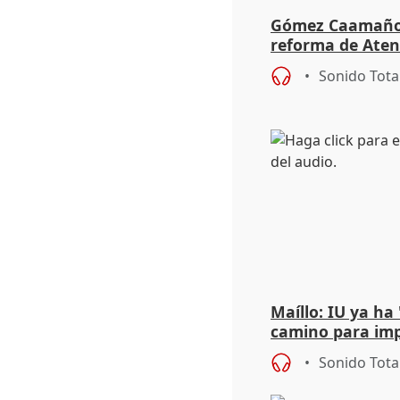
Gómez Caamaño r
reforma de Aten
reforzará la aut
Sonido Tota
Maíllo: IU ya ha
camino para imp
unitarios para l
Sonido Tota