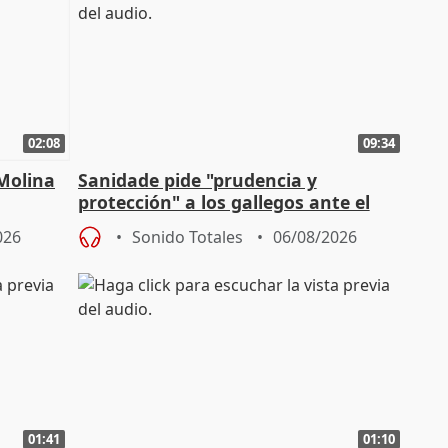
02:08
09:34
 Molina
Sanidade pide "prudencia y
protección" a los gallegos ante el
eclipse del 12 de agosto
026
Sonido Totales
06/08/2026
01:41
01:10