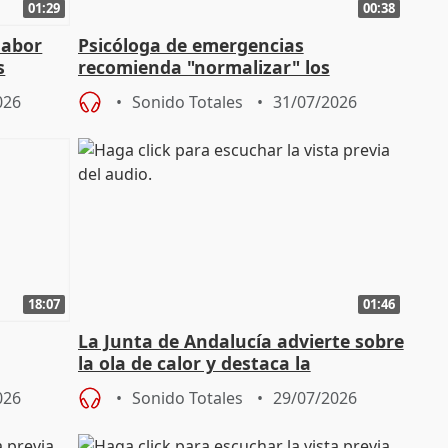
01:29
00:38
labor
Psicóloga de emergencias
s
recomienda "normalizar" los
síntomas tras sufrir un incendio
026
Sonido Totales
31/07/2026
18:07
01:46
La Junta de Andalucía advierte sobre
la ola de calor y destaca la
importancia de la prevención
026
Sonido Totales
29/07/2026