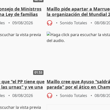
onsejo de Ministros
Maíllo pide apartar a Marrue
na Ley de familias
la organización del Mundial 
les
09/08/2026
Sonido Totales
08/08/2
01:53
que "el PP tiene que
Maíllo cree que Ayuso "saldr
 las urnas" y ve una
parada" por el ático en Cham
bio"
les
08/08/2026
Sonido Totales
08/08/2