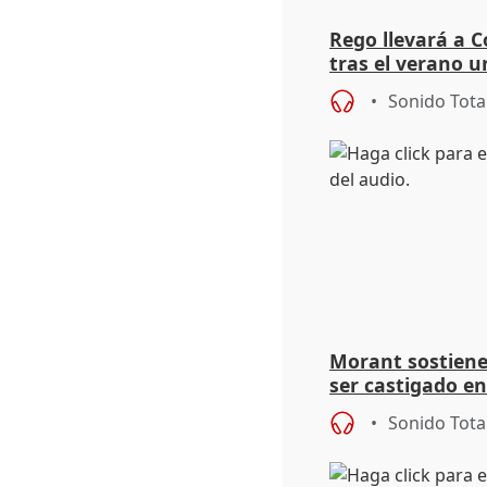
Rego llevará a C
tras el verano u
acogedoras
Sonido Tota
Morant sostiene 
ser castigado en
"pulsión de cam
Sonido Tota