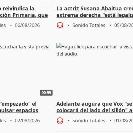
eivindica la
La actriz Susana Abaitua cre
ción Primaria, que
extrema derecha "está legali
ogestión
homofobia"
les
06/08/2026
Sonido Totales
05/08/2
00:55
 "empezado" el
Adelante augura que Vox "se
ulsar espacios
colocará del lado del sillón" 
as municipales
iniciativas de la oposición
les
02/08/2026
Sonido Totales
01/08/2