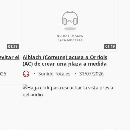
01:29
01:19
vitar el
Albiach (Comuns) acusa a Orriols
(AC) de crear una plaza a medida
para su hija en Ripoll (Girona)
026
Sonido Totales
31/07/2026