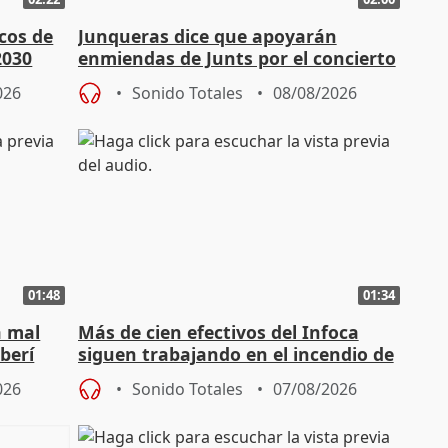
cos de
Junqueras dice que apoyarán
2030
enmiendas de Junts por el concierto
en el trámite de financiación
026
Sonido Totales
08/08/2026
01:48
01:34
á mal
Más de cien efectivos del Infoca
berí
siguen trabajando en el incendio de
Niebla (Huelva)
026
Sonido Totales
07/08/2026