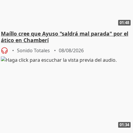
01:48
Maíllo cree que Ayuso "saldrá mal parada" por el
ático en Chamberí
Sonido Totales
08/08/2026
01:34