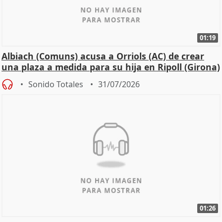
01:19
Albiach (Comuns) acusa a Orriols (AC) de crear
una plaza a medida para su hija en Ripoll (Girona)
Sonido Totales
31/07/2026
01:26