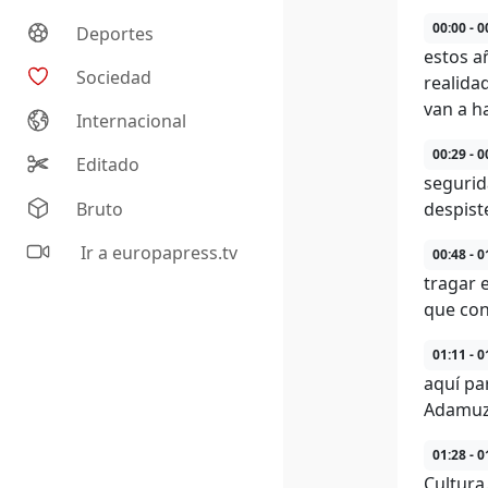
00:00 - 0
Deportes
estos a
Sociedad
realida
van a ha
Internacional
00:29 - 0
Editado
segurid
Bruto
despist
Ir a europapress.tv
00:48 - 0
tragar 
que con
01:11 - 0
aquí pa
Adamuz
01:28 - 0
Cultura