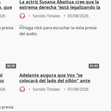
a
La actriz Susana Abaitua cree que la
a, que
extrema derecha "está legalizando la
homofobia"
026
Sonido Totales
05/08/2026
00:55
01:03
el
Adelante augura que Vox "se
os
colocará del lado del sillón" ante
es
iniciativas de la oposición
026
Sonido Totales
01/08/2026