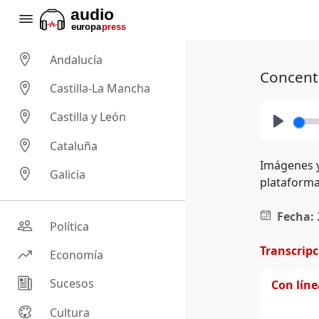
Andalucía
Concentr
Castilla-La Mancha
Castilla y León
Play
Cataluña
Imágenes y
Galicia
plataforma
Fecha:
Política
Transcrip
Economía
Sucesos
Con lín
Cultura