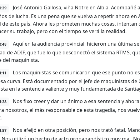
José Antonio Gallosa, viña Notre en Albia. Acompañé a 
0:29
ños de lucha. Es una pena que se vuelva a repetir ahora en 
d de este país. Ahora les prometen muchas cosas, intentan d
cer su trabajo, pero con el tiempo se verá la realidad.
Aquí en la audiencia provincial, hicieron una última se
0:48
ad de ADIF, que fue lo que desconectó el sistema RTMS, que
e del maquinista.
Los maquinistas se comunicaron que ese punto no est
1:11
esa curva. Está documentado por el jefe de maquinistas de 
sta en la sentencia valiente y muy fundamentada de Santiag
Nos fixo creer y dar un ánimo a esa sentencia y ahora
1:28
ra nosotros, el más responsable de esta tragedia, nos vuelv
.
Nos afeijó en otra posición, pero nos trató fatal. Mand
1:57
. Nos utilizó un hecho de acto propagandístico muy mal. No n