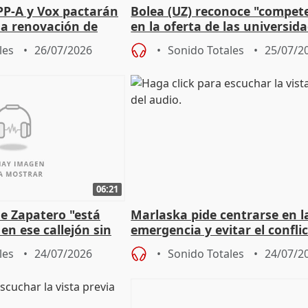
PP-A y Vox pactarán
Bolea (UZ) reconoce "compet
 la renovación de
en la oferta de las universid
 Defensor
privadas
les
26/07/2026
Sonido Totales
25/07/2
06:21
e Zapatero "está
Marlaska pide centrarse en l
en ese callejón sin
emergencia y evitar el confli
político
les
24/07/2026
Sonido Totales
24/07/2