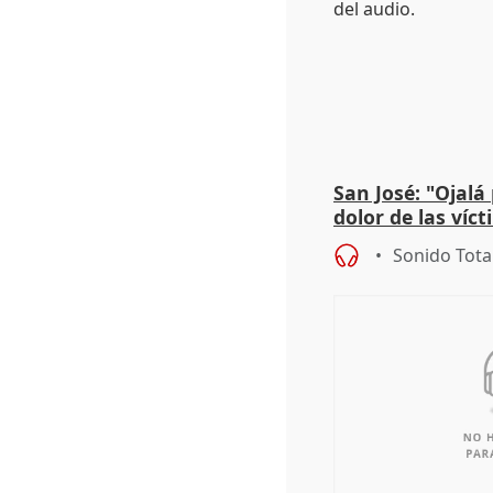
San José: "Ojalá
dolor de las víc
Sonido Tota