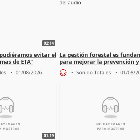
02:14
 pudiéramos evitar el
La gestión forestal es funda
timas de ETA"
para mejorar la prevención y
actuación frente a incendios
les
01/08/2026
Sonido Totales
01/08/2
01:19