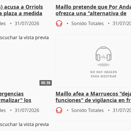
) acusa a Orriols
Maíllo pretende que Por And
a plaza a medida
ofrezca una "alternativa de
ipoll (Girona)
gobierno" con su labor de op
les
31/07/2026
Sonido Totales
31/07/2
00:38
ergencias
Maíllo afea a Marruecos "dej
malizar" los
funciones" de vigilancia en f
frir un incendio
con Ceuta
les
31/07/2026
Sonido Totales
31/07/2