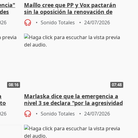
encia"
Maíllo cree que PP y Vox pactarán
ades
sin la oposición la renovación de
órganos como el Defensor
026
Sonido Totales
24/07/2026
08:16
07:48
a
Marlaska dice que la emergencia a
cto
nivel 3 se declara "por la agresividad
de los incendios"
026
Sonido Totales
24/07/2026