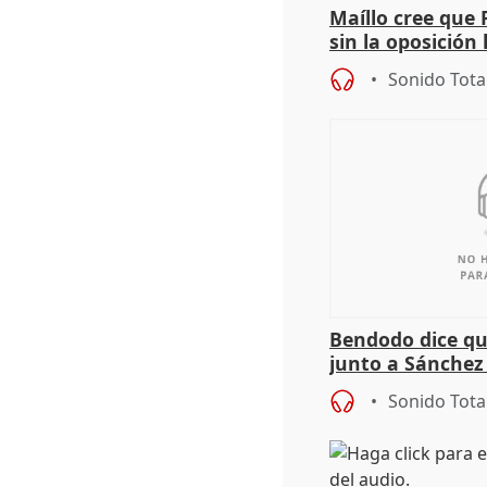
Maíllo cree que 
sin la oposición
órganos como el
Sonido Tota
Bendodo dice qu
junto a Sánchez 
salida
Sonido Tota