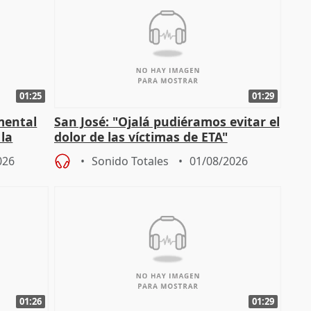
01:25
01:29
mental
San José: "Ojalá pudiéramos evitar el
 la
dolor de las víctimas de ETA"
026
Sonido Totales
01/08/2026
01:26
01:29