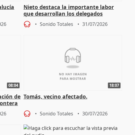
alucía
Nieto destaca la importante labor
que desarrollan los delegados
osición
territoriales de la Junta
026
Sonido Totales
31/07/2026
08:04
18:07
ación de
Tomás, vecino afectado.
rontera
026
Sonido Totales
30/07/2026