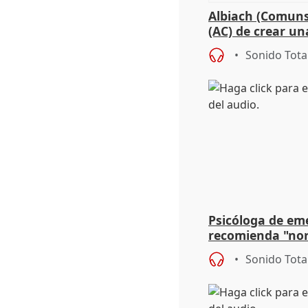
Albiach (Comuns
(AC) de crear un
para su hija en R
Sonido Tota
Psicóloga de em
recomienda "nor
síntomas tras su
Sonido Tota