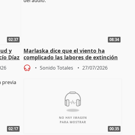
02:37
08:34
tud y
Marlaska dice que el viento ha
cío Díaz
complicado las labores de extinción
durante la madrugada
026
Sonido Totales
27/07/2026
02:17
00:35