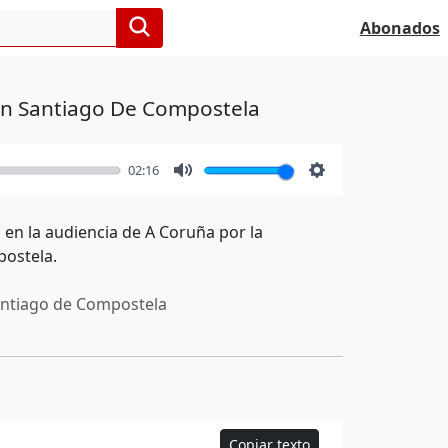
Abonados
 en Santiago De Compostela
02:16
Mute
Settings
en la audiencia de A Coruña por la
postela.
ntiago de Compostela
Copiar texto