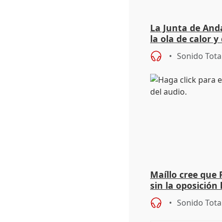
La Junta de Anda
la ola de calor y
importancia de 
Sonido Tota
Maíllo cree que 
sin la oposición
órganos como el
Sonido Tota