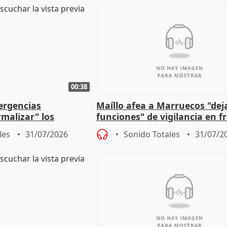
00:38
ergencias
Maíllo afea a Marruecos "dej
malizar" los
funciones" de vigilancia en f
frir un incendio
con Ceuta
les
31/07/2026
Sonido Totales
31/07/2