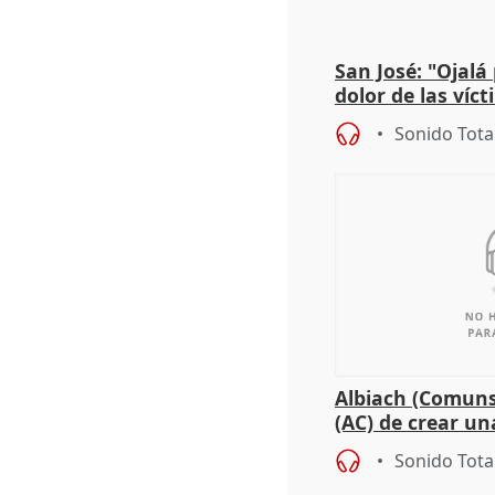
San José: "Ojalá
dolor de las víc
Sonido Tota
Albiach (Comuns
(AC) de crear un
para su hija en R
Sonido Tota