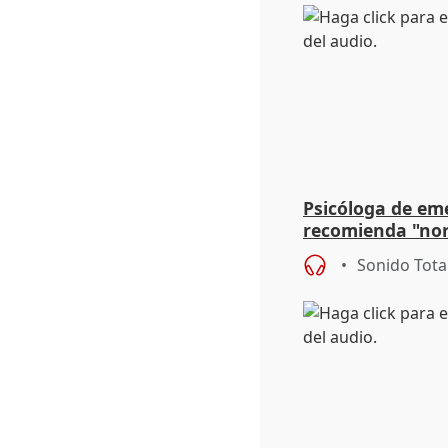
Psicóloga de em
recomienda "nor
síntomas tras su
Sonido Tota