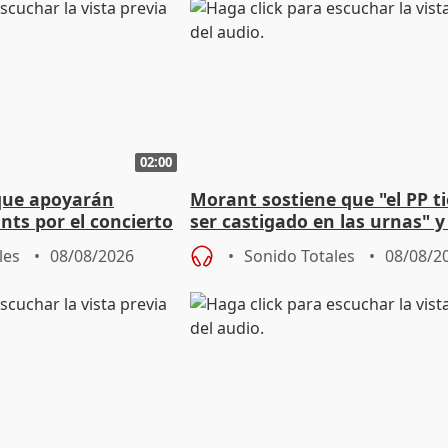
02:00
que apoyarán
Morant sostiene que "el PP t
nts por el concierto
ser castigado en las urnas" 
 financiación
"pulsión de cambio"
les
08/08/2026
Sonido Totales
08/08/2