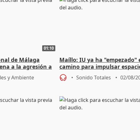
01:10
ional de Málaga
Maíllo: IU ya ha "empezado" 
ena a la agresión a
camino para impulsar espaci
de Urgencias
unitarios para las municipal
les y Ambiente
Sonido Totales
02/08/2