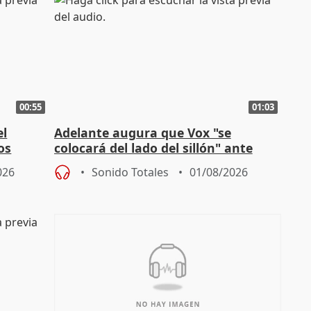
00:55
01:03
el
Adelante augura que Vox "se
os
colocará del lado del sillón" ante
es
iniciativas de la oposición
026
Sonido Totales
01/08/2026