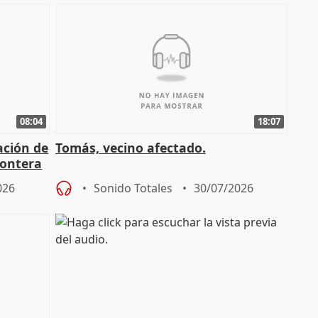
08:04
18:07
ación de
Tomás, vecino afectado.
rontera
026
Sonido Totales
30/07/2026