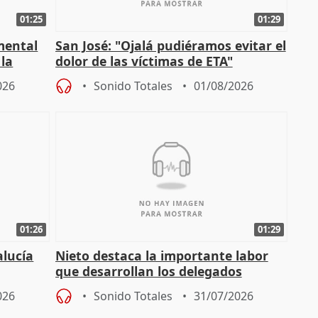
01:25
01:29
mental
San José: "Ojalá pudiéramos evitar el
 la
dolor de las víctimas de ETA"
026
Sonido Totales
01/08/2026
01:26
01:29
alucía
Nieto destaca la importante labor
que desarrollan los delegados
osición
territoriales de la Junta
026
Sonido Totales
31/07/2026