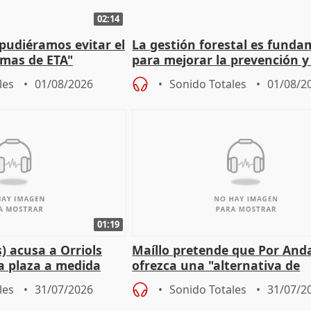
02:14
 pudiéramos evitar el
La gestión forestal es funda
timas de ETA"
para mejorar la prevención y
actuación frente a incendios
les
01/08/2026
Sonido Totales
01/08/2
01:19
) acusa a Orriols
Maíllo pretende que Por And
a plaza a medida
ofrezca una "alternativa de
ipoll (Girona)
gobierno" con su labor de op
les
31/07/2026
Sonido Totales
31/07/2