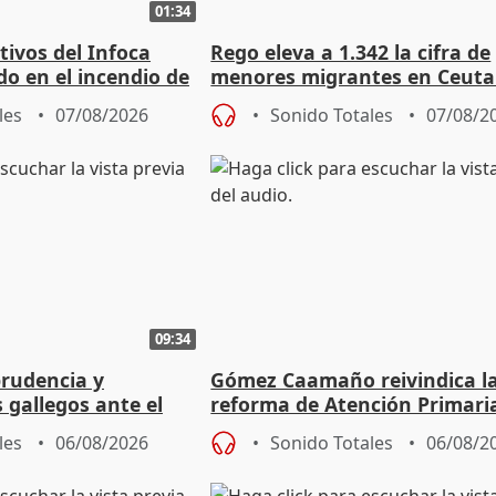
01:34
tivos del Infoca
Rego eleva a 1.342 la cifra de
o en el incendio de
menores migrantes en Ceuta 
entrada masiva
les
07/08/2026
Sonido Totales
07/08/2
09:34
prudencia y
Gómez Caamaño reivindica l
s gallegos ante el
reforma de Atención Primari
e agosto
reforzará la autogestión
les
06/08/2026
Sonido Totales
06/08/2