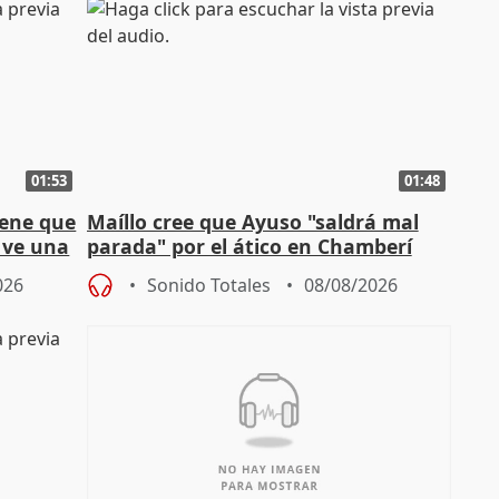
01:53
01:48
iene que
Maíllo cree que Ayuso "saldrá mal
y ve una
parada" por el ático en Chamberí
026
Sonido Totales
08/08/2026