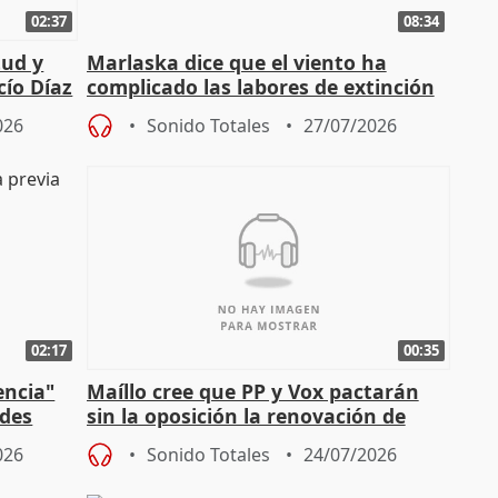
02:37
08:34
tud y
Marlaska dice que el viento ha
cío Díaz
complicado las labores de extinción
durante la madrugada
026
Sonido Totales
27/07/2026
02:17
00:35
encia"
Maíllo cree que PP y Vox pactarán
ades
sin la oposición la renovación de
órganos como el Defensor
026
Sonido Totales
24/07/2026