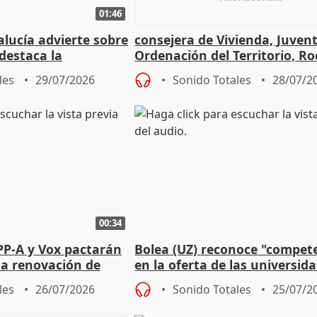
01:46
lucía advierte sobre
consejera de Vivienda, Juven
 destaca la
Ordenación del Territorio, Ro
la prevención
les
29/07/2026
Sonido Totales
28/07/2
00:34
PP-A y Vox pactarán
Bolea (UZ) reconoce "compet
 la renovación de
en la oferta de las universid
 Defensor
privadas
les
26/07/2026
Sonido Totales
25/07/2