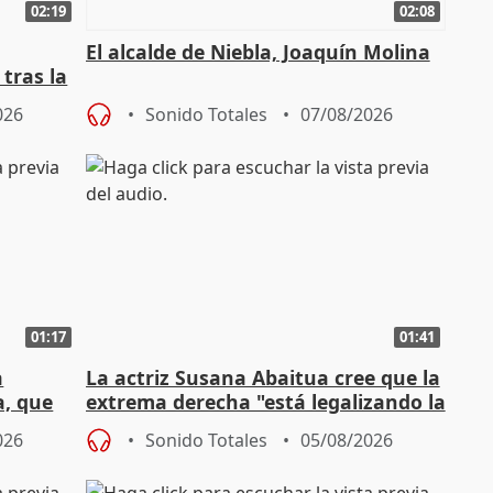
02:19
02:08
El alcalde de Niebla, Joaquín Molina
tras la
026
Sonido Totales
07/08/2026
01:17
01:41
a
La actriz Susana Abaitua cree que la
a, que
extrema derecha "está legalizando la
homofobia"
026
Sonido Totales
05/08/2026