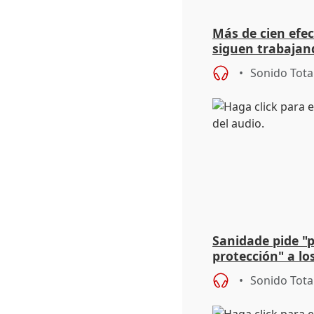
Más de cien efec
siguen trabajand
Niebla (Huelva)
Sonido Tota
Sanidade pide "
protección" a lo
eclipse del 12 d
Sonido Tota