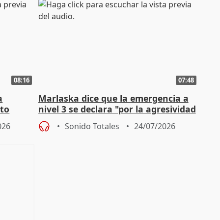
08:16
07:48
a
Marlaska dice que la emergencia a
cto
nivel 3 se declara "por la agresividad
de los incendios"
026
Sonido Totales
24/07/2026