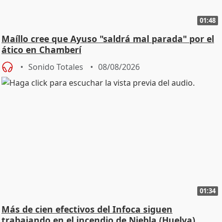
01:48
Maíllo cree que Ayuso "saldrá mal parada" por el
ático en Chamberí
Sonido Totales
08/08/2026
01:34
Más de cien efectivos del Infoca siguen
trabajando en el incendio de Niebla (Huelva)