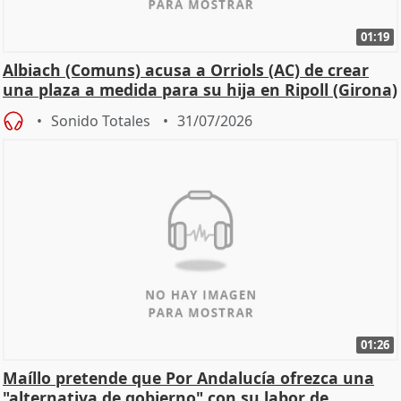
01:19
Albiach (Comuns) acusa a Orriols (AC) de crear
una plaza a medida para su hija en Ripoll (Girona)
Sonido Totales
31/07/2026
01:26
Maíllo pretende que Por Andalucía ofrezca una
"alternativa de gobierno" con su labor de