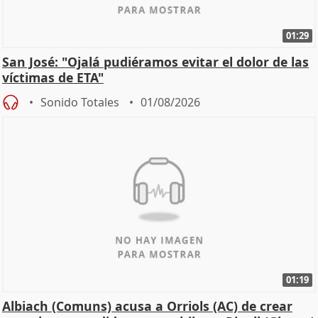
01:29
San José: "Ojalá pudiéramos evitar el dolor de las
víctimas de ETA"
Sonido Totales
01/08/2026
01:19
Albiach (Comuns) acusa a Orriols (AC) de crear