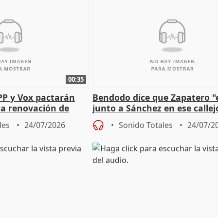
00:35
PP y Vox pactarán
Bendodo dice que Zapatero "
 la renovación de
junto a Sánchez en ese callej
 Defensor
salida
les
24/07/2026
Sonido Totales
24/07/2