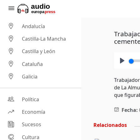
Andalucía
Trabajad
Castilla-La Mancha
cemente
Castilla y León
Cataluña
Play
Galicia
Trabajador
de La Almu
que figura
Política
Fecha:
Economía
Sucesos
Relacionados
Cultura