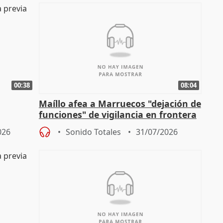
00:38
08:04
Maíllo afea a Marruecos "dejación de
funciones" de vigilancia en frontera
ndio
con Ceuta
026
Sonido Totales
31/07/2026