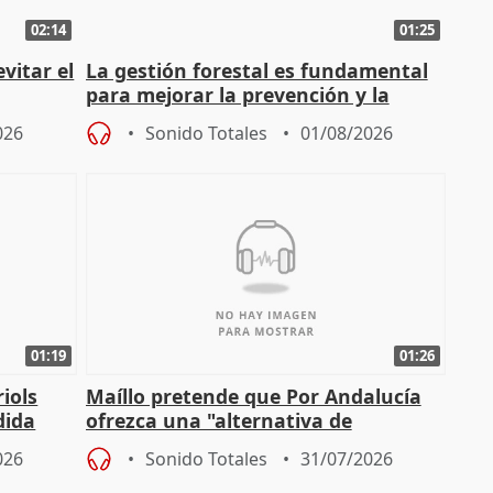
02:14
01:25
vitar el
La gestión forestal es fundamental
para mejorar la prevención y la
actuación frente a incendios
026
Sonido Totales
01/08/2026
01:19
01:26
iols
Maíllo pretende que Por Andalucía
dida
ofrezca una "alternativa de
)
gobierno" con su labor de oposición
026
Sonido Totales
31/07/2026