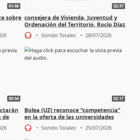
01:46
02:37
te sobre
consejera de Vivienda, Juventud y
Ordenación del Territorio, Rocío Díaz
n
026
Sonido Totales
28/07/2026
00:34
02:17
actarán
Bolea (UZ) reconoce "competencia"
n de
en la oferta de las universidades
privadas
026
Sonido Totales
25/07/2026