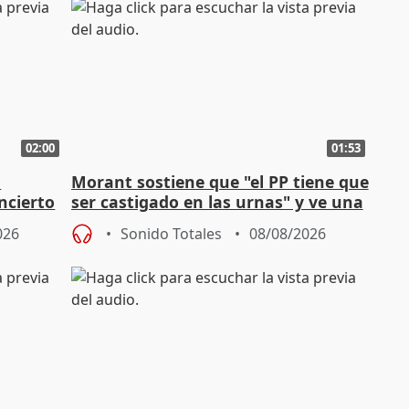
02:00
01:53
n
Morant sostiene que "el PP tiene que
ncierto
ser castigado en las urnas" y ve una
"pulsión de cambio"
026
Sonido Totales
08/08/2026