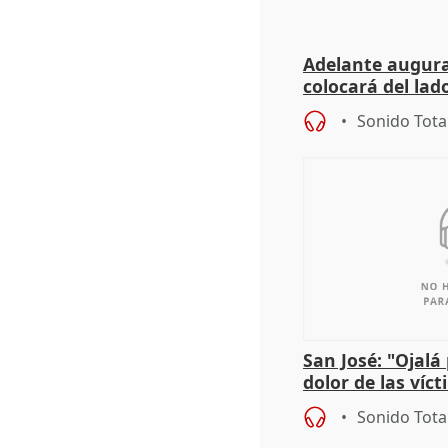
Adelante augura
colocará del lado
iniciativas de la
Sonido Tota
San José: "Ojalá
dolor de las víc
Sonido Tota