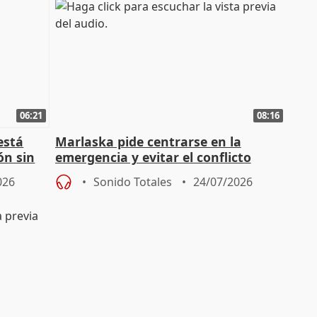
06:21
08:16
está
Marlaska pide centrarse en la
ón sin
emergencia y evitar el conflicto
político
026
Sonido Totales
24/07/2026