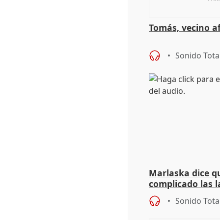
Tomás, vecino a
Sonido Tota
Marlaska dice qu
complicado las l
durante la mad
Sonido Tota