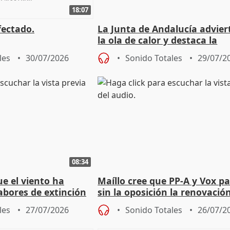
18:07
fectado.
La Junta de Andalucía advier
la ola de calor y destaca la
importancia de la prevenció
les
30/07/2026
Sonido Totales
29/07/2
08:34
e el viento ha
Maíllo cree que PP-A y Vox p
abores de extinción
sin la oposición la renovació
rugada
órganos como el Defensor
les
27/07/2026
Sonido Totales
26/07/2