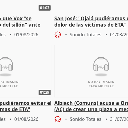
01:03
 que Vox "se
San José: "Ojalá pudiéramos e
 del sillón" ante
dolor de las víctimas de ETA"
 oposición
les
01/08/2026
Sonido Totales
01/08/2
01:29
 pudiéramos evitar el
Albiach (Comuns) acusa a Orr
timas de ETA"
(AC) de crear una plaza a me
para su hija en Ripoll (Girona
les
01/08/2026
Sonido Totales
31/07/2