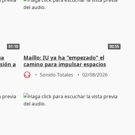
01:10
00:55
ga
Maíllo: IU ya ha "empezado" el
sión a
camino para impulsar espacios
unitarios para las municipales
Sonido Totales
02/08/2026