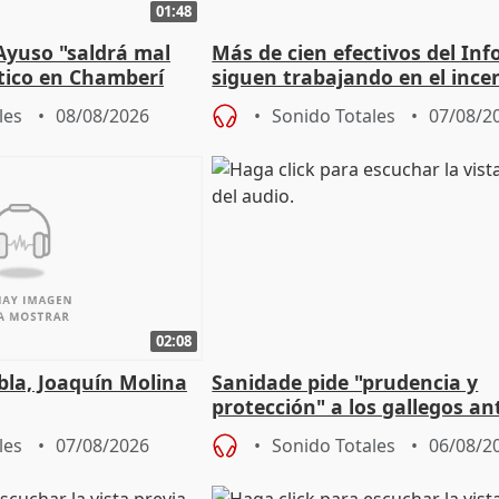
01:48
Ayuso "saldrá mal
Más de cien efectivos del Inf
ático en Chamberí
siguen trabajando en el ince
Niebla (Huelva)
les
08/08/2026
Sonido Totales
07/08/2
02:08
ebla, Joaquín Molina
Sanidade pide "prudencia y
protección" a los gallegos ant
eclipse del 12 de agosto
les
07/08/2026
Sonido Totales
06/08/2