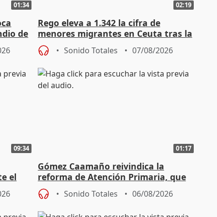
01:34
02:19
oca
Rego eleva a 1.342 la cifra de
ndio de
menores migrantes en Ceuta tras la
entrada masiva
026
Sonido Totales
07/08/2026
09:34
01:17
Gómez Caamaño reivindica la
e el
reforma de Atención Primaria, que
reforzará la autogestión
026
Sonido Totales
06/08/2026