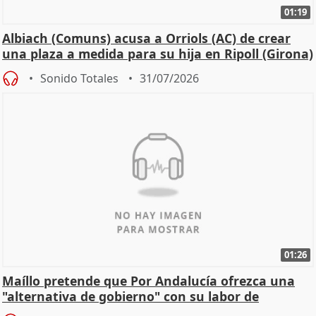
01:19
Albiach (Comuns) acusa a Orriols (AC) de crear
una plaza a medida para su hija en Ripoll (Girona)
Sonido Totales
31/07/2026
01:26
Maíllo pretende que Por Andalucía ofrezca una
"alternativa de gobierno" con su labor de
oposición