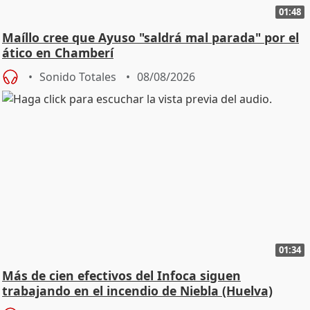
01:48
Maíllo cree que Ayuso "saldrá mal parada" por el
ático en Chamberí
Sonido Totales
08/08/2026
01:34
Más de cien efectivos del Infoca siguen
trabajando en el incendio de Niebla (Huelva)