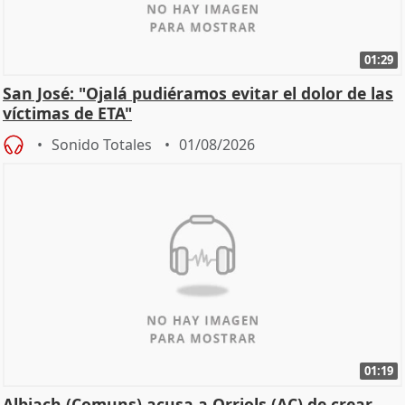
01:29
San José: "Ojalá pudiéramos evitar el dolor de las
víctimas de ETA"
Sonido Totales
01/08/2026
01:19
Albiach (Comuns) acusa a Orriols (AC) de crear