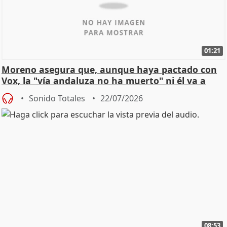
01:21
Moreno asegura que, aunque haya pactado con
Vox, la "vía andaluza no ha muerto" ni él va a
"cambiar"
Sonido Totales
22/07/2026
08:53