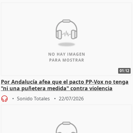
01:12
Por Andalucía afea que el pacto PP-Vox no tenga
"ni una puñetera medida" contra violencia
machista
Sonido Totales
22/07/2026