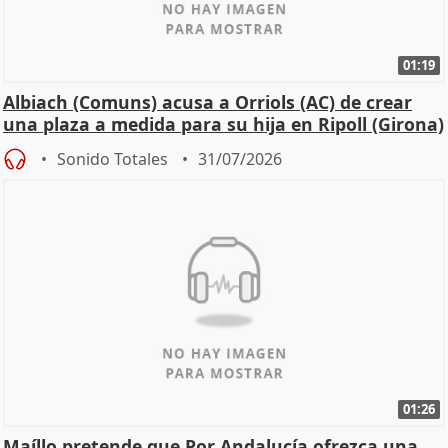
01:19
Albiach (Comuns) acusa a Orriols (AC) de crear
una plaza a medida para su hija en Ripoll (Girona)
Sonido Totales
31/07/2026
01:26
Maíllo pretende que Por Andalucía ofrezca una