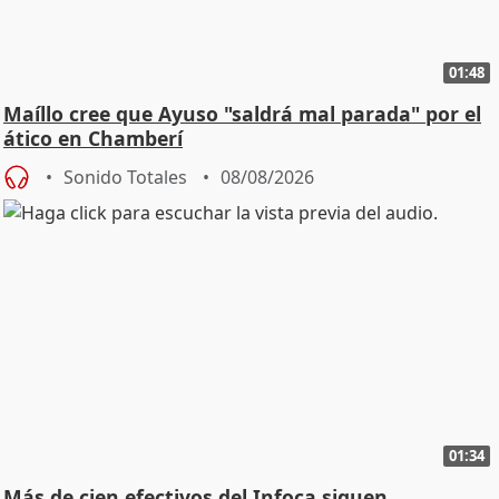
01:48
Maíllo cree que Ayuso "saldrá mal parada" por el
ático en Chamberí
Sonido Totales
08/08/2026
01:34
Más de cien efectivos del Infoca siguen