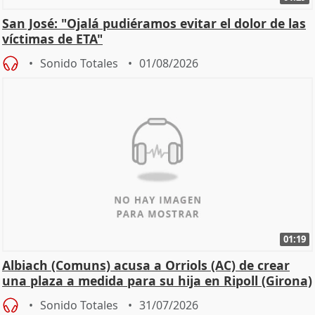
San José: "Ojalá pudiéramos evitar el dolor de las
víctimas de ETA"
Sonido Totales
01/08/2026
01:19
Albiach (Comuns) acusa a Orriols (AC) de crear
una plaza a medida para su hija en Ripoll (Girona)
Sonido Totales
31/07/2026