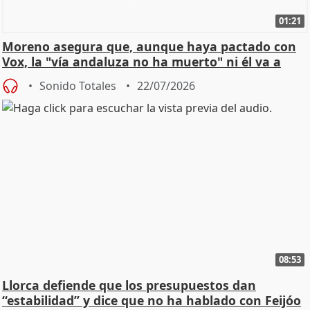
01:21
Moreno asegura que, aunque haya pactado con
Vox, la "vía andaluza no ha muerto" ni él va a
"cambiar"
Sonido Totales
22/07/2026
08:53
Llorca defiende que los presupuestos dan
“estabilidad” y dice que no ha hablado con Feijóo