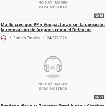
00:35
Maíllo cree que PP y Vox pactarán sin la oposición
la renovación de órganos como el Defensor
Sonido Totales
24/07/2026
06:21
Bendodo dice que Zapatero "está junto a Sánchez