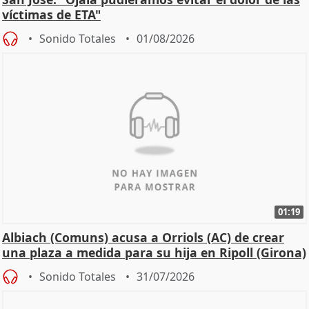
víctimas de ETA"
Sonido Totales
01/08/2026
01:19
Albiach (Comuns) acusa a Orriols (AC) de crear
una plaza a medida para su hija en Ripoll (Girona)
Sonido Totales
31/07/2026