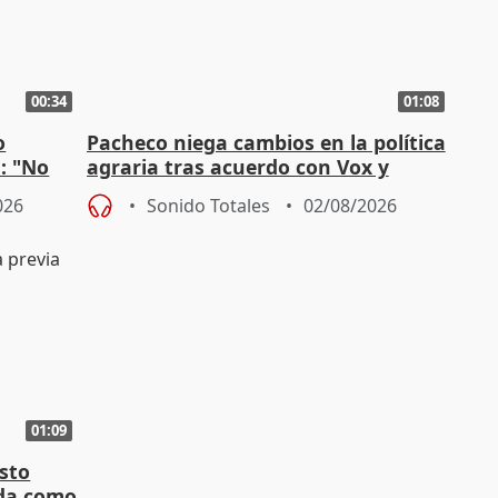
00:34
01:08
o
Pacheco niega cambios en la política
n: "No
agraria tras acuerdo con Vox y
"
asegura defensa del sector
026
Sonido Totales
02/08/2026
01:09
sto
nda como