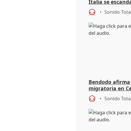
Italia se escanda
migratoria
Sonido Tota
Bendodo afirma q
migratoria en Ce
"extrema debili
Sonido Tota