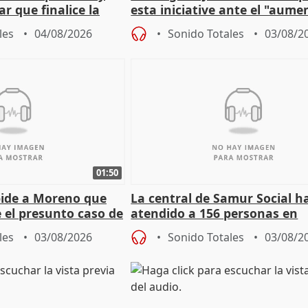
r que finalice la
esta iniciative ante el "aume
l incendio
personas sin hogar en Madri
les
04/08/2026
Sonido Totales
03/08/2
01:50
pide a Moreno que
La central de Samur Social h
e el presunto caso de
atendido a 156 personas en
de ADM
situación de calle durante 
les
03/08/2026
Sonido Totales
03/08/2
de Calor