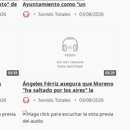
nto" de
Ayuntamiento como "un
especulador más" sobre viviendas de
026
Sonido Totales
03/08/2026
Jiménez Becerril
03:55
03:25
a
Ángeles Férriz asegura que Moreno
"ha saltado por los aires" la
Campaña
negociación tras acuerdo con SMA
026
Sonido Totales
03/08/2026