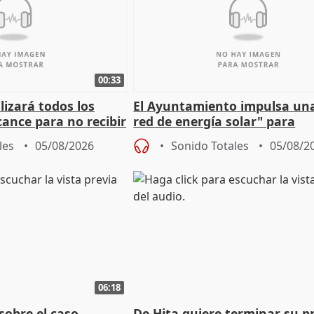
00:33
izará todos los
El Ayuntamiento impulsa un
cance para no recibir
red de energía solar" para
grantes
autoconsumo
les
05/08/2026
Sonido Totales
05/08/2
06:18
sobre el caso
De Hita quiere terminar su p