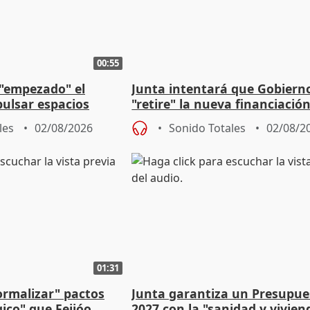
00:55
 "empezado" el
Junta intentará que Gobiern
ulsar espacios
"retire" la nueva financiació
as municipales
puede ser saqueo a las arcas
les
02/08/2026
Sonido Totales
02/08/2
01:31
ormalizar" pactos
Junta garantiza un Presupue
gico" que Feijóo
2027 con la "sanidad y vivie