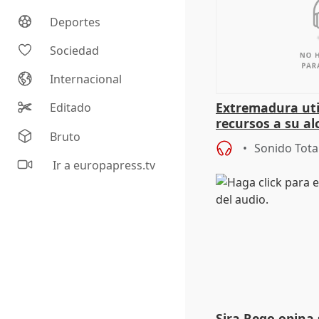
Deportes
Sociedad
Internacional
Extremadura util
Editado
recursos a su al
Bruto
más menores mi
Sonido Tota
Ir a europapress.tv
Sira Rego opina 