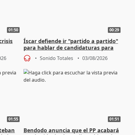
01:50
00:29
risis
Íscar defiende ir "partido a partido"
para hablar de candidaturas para
2027
026
Sonido Totales
03/08/2026
01:55
01:51
steban
Bendodo anuncia que el PP acabará