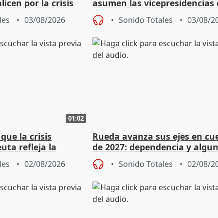
licen por la crisis
asumen las vicepresidencias 
Diputación de Valladolid
les
03/08/2026
Sonido Totales
03/08/2
01:02
ue la crisis
Rueda avanza sus ejes en cu
uta refleja la
de 2027: dependencia y algu
dad" del Gobierno
rebaja fiscal más en vivienda
les
02/08/2026
Sonido Totales
02/08/2