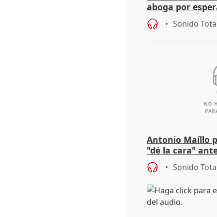
aboga por espera
investigación de
Sonido Tota
Antonio Maíllo 
"dé la cara" ant
acoso del CEO 
Sonido Tota