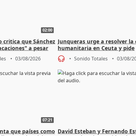
02:00
o critica que Sánchez
Junqueras urge a resolver la c
acaciones" a pesar
humanitaria en Ceuta y pide
atoria
responsabilidad a la UE
les
03/08/2026
Sonido Totales
03/08/2
07:21
nta que países como
David Esteban y Fernando E