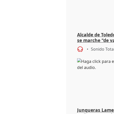
Alcalde de Toled
se marche "de v
de la crisis migr
Sonido Tota
Junqueras Lame