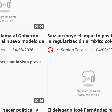
01:04
lama al Gobierno
Saiz atribuye el impacto posi
 el nuevo modelo de
la regularización al "éxito co
del Gobierno
les
04/08/2026
Sonido Totales
04/08/2
00:46
"hacer política" y
El delegado José Fernández 