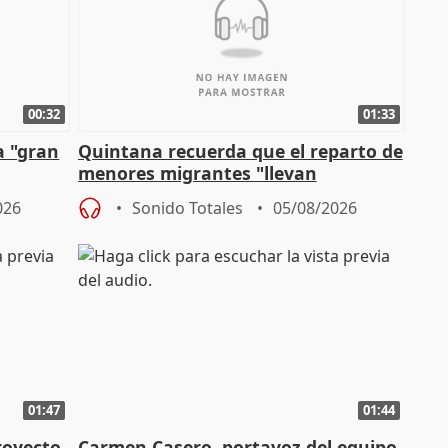
00:32
01:33
a "gran
Quintana recuerda que el reparto de
menores migrantes "llevan
aportación del Gobierno" central
026
Sonido Totales
05/08/2026
01:47
01:44
royecto
Carmen Casero, portavoz del equipo