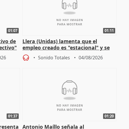
01:07
01:11
tivo de
Llera (Unidas) lamenta que el
lectivo"
empleo creado es "estacional" y se
"esfumará" al acabar el verano
026
Sonido Totales
04/08/2026
01:37
01:20
presenta
Antonio Maíllo señala al