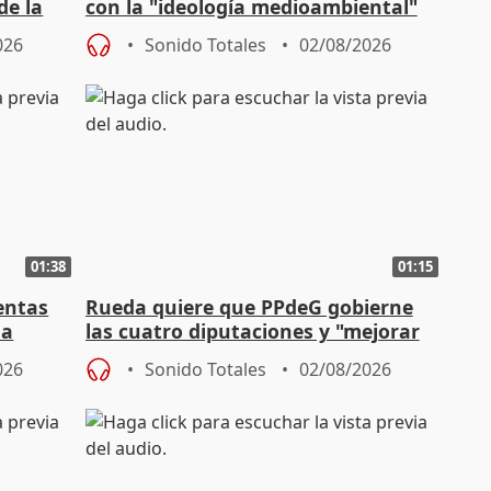
de la
con la "ideología medioambiental"
para regenerar las playas
026
Sonido Totales
02/08/2026
01:38
01:15
entas
Rueda quiere que PPdeG gobierne
na
las cuatro diputaciones y "mejorar
en concejales" en ciudades
026
Sonido Totales
02/08/2026