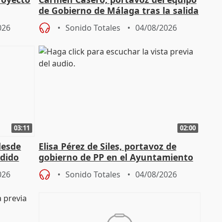
de Gobierno de Málaga tras la salida
de Pérez de Siles
026
Sonido Totales
04/08/2026
03:11
02:00
desde
Elisa Pérez de Siles, portavoz de
edido
gobierno de PP en el Ayuntamiento
de Málaga, deja la política
026
Sonido Totales
04/08/2026