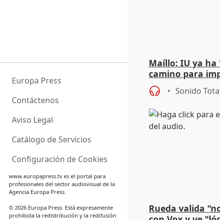
Maíllo: IU ya ha
camino para imp
Europa Press
unitarios para l
Sonido Tota
Contáctenos
Aviso Legal
Catálogo de Servicios
Configuración de Cookies
www.europapress.tv
es el portal para
profesionales del sector audiovisual de la
Agencia Europa Press.
Rueda valida "n
© 2026 Europa Press. Está expresamente
prohibida la redistribución y la redifusión
con Vox y ve "ló