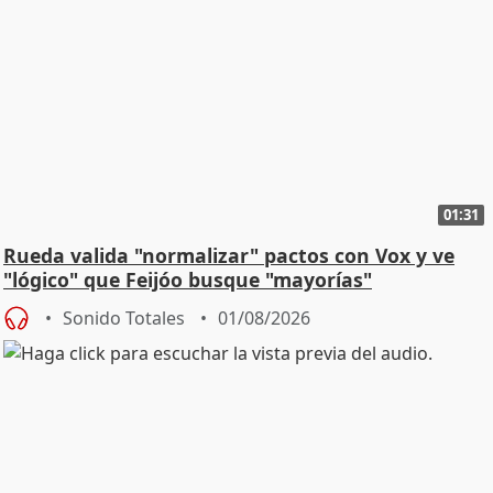
01:31
Rueda valida "normalizar" pactos con Vox y ve
"lógico" que Feijóo busque "mayorías"
Sonido Totales
01/08/2026