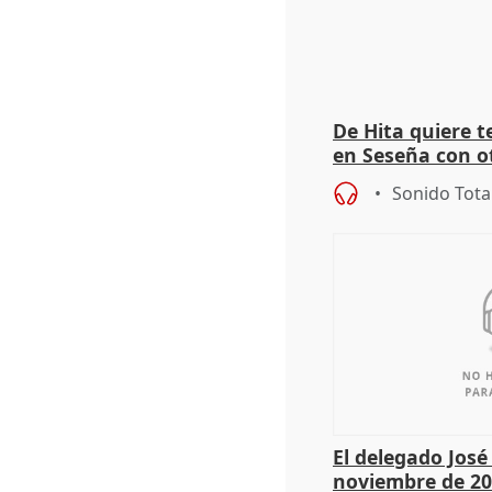
De Hita quiere 
en Seseña con 
Sonido Tota
El delegado Jos
noviembre de 20