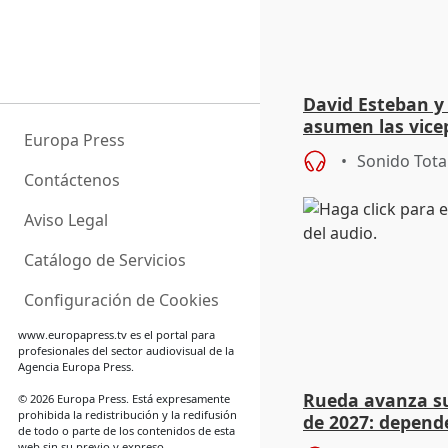
David Esteban y
asumen las vicep
Europa Press
Diputación de Va
Sonido Tota
Contáctenos
Aviso Legal
Catálogo de Servicios
Configuración de Cookies
www.europapress.tv
es el portal para
profesionales del sector audiovisual de la
Agencia Europa Press.
Rueda avanza su
© 2026 Europa Press. Está expresamente
prohibida la redistribución y la redifusión
de 2027: depend
de todo o parte de los contenidos de esta
rebaja fiscal má
web sin su previo y expreso