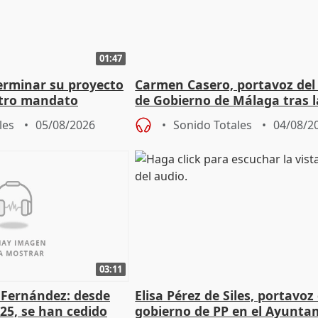
01:47
terminar su proyecto
Carmen Casero, portavoz del
otro mandato
de Gobierno de Málaga tras l
de Pérez de Siles
les
05/08/2026
Sonido Totales
04/08/2
03:11
é Fernández: desde
Elisa Pérez de Siles, portavoz
25, se han cedido
gobierno de PP en el Ayunta