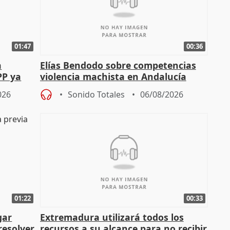
01:47
00:36
a
Elías Bendodo sobre competencias
PP ya
violencia machista en Andalucía
026
Sonido Totales
06/08/2026
01:22
00:33
gar
Extremadura utilizará todos los
resolver
recursos a su alcance para no recibir