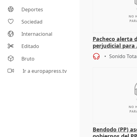
Deportes
Sociedad
Internacional
Pacheco alerta 
perjudicial para 
Editado
agricultura hay
Sonido Tota
Bruto
Ir a europapress.tv
Bendodo (PP) as
gobiernos del PP