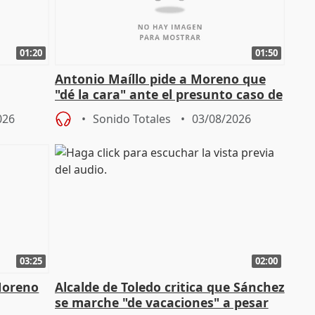
01:20
01:50
Antonio Maíllo pide a Moreno que
"dé la cara" ante el presunto caso de
endas de
acoso del CEO de ADM
026
Sonido Totales
03/08/2026
03:25
02:00
Moreno
Alcalde de Toledo critica que Sánchez
se marche "de vacaciones" a pesar