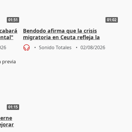
01:51
01:02
acabará
Bendodo afirma que la crisis
ntal"
migratoria en Ceuta refleja la
"extrema debilidad" del Gobierno
026
Sonido Totales
02/08/2026
01:15
ierne
ejorar