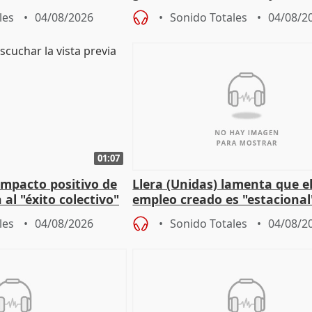
r nacimiento
de Málaga, deja la política
les
04/08/2026
Sonido Totales
04/08/2
01:07
 impacto positivo de
Llera (Unidas) lamenta que e
 al "éxito colectivo"
empleo creado es "estacional
"esfumará" al acabar el vera
les
04/08/2026
Sonido Totales
04/08/2