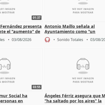
01:37
é Fernández presenta
Antonio Maíllo señala al
ante el "aumento" de
Ayuntamiento como "un
gar en Madri
especulador más" sobre vivi
les
03/08/2026
Sonido Totales
03/08/2
Jiménez Becerril
03:55
mur Social ha
Ángeles Férriz asegura que 
personas en
"ha saltado por los aires" la