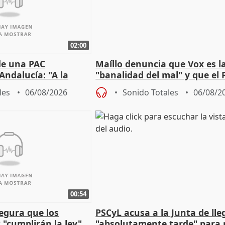
02:00
de una PAC
Maíllo denuncia que Vox es l
Andalucía: "A la
"banalidad del mal" y que el 
 que protegerla"
asume todas sus tesis
les
06/08/2026
Sonido Totales
06/08/2
00:54
egura que los
PSCyL acusa a la Junta de lle
 "cumplirán la ley"
"absolutamente tarde" para 