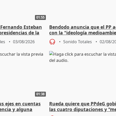
01:55
 Fernando Esteban
Bendodo anuncia que el PP 
residencias de la
con la "ideología medioambie
lladolid
para regenerar las playas
les
03/08/2026
Sonido Totales
02/08/2
01:38
s ejes en cuentas
Rueda quiere que PPdeG gob
encia y alguna
las cuatro diputaciones y "m
s en vivienda
en concejales" en ciudades