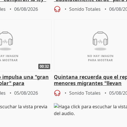
es migrantes
problemas como Newcastle
les
06/08/2026
Sonido Totales
06/08/2
00:32
 impulsa una "gran
Quintana recuerda que el re
olar" para
menores migrantes "llevan
aportación del Gobierno" cen
les
05/08/2026
Sonido Totales
05/08/2