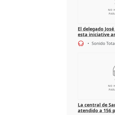
El delegado Jos
esta iniciative 
personas sin ho
Sonido Tota
La central de Sa
atendido a 156 