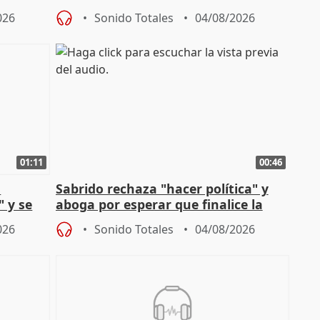
financiación
026
Sonido Totales
04/08/2026
01:11
00:46
l
Sabrido rechaza "hacer política" y
" y se
aboga por esperar que finalice la
no
investigación del incendio
026
Sonido Totales
04/08/2026