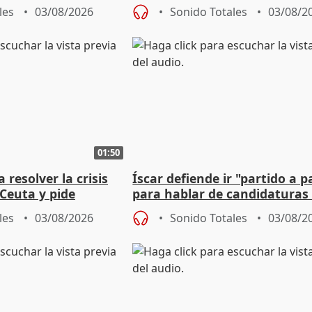
lle durante Campaña
negociación tras acuerdo co
les
03/08/2026
Sonido Totales
03/08/2
01:50
 resolver la crisis
Íscar defiende ir "partido a p
Ceuta y pide
para hablar de candidaturas
a la UE
2027
les
03/08/2026
Sonido Totales
03/08/2