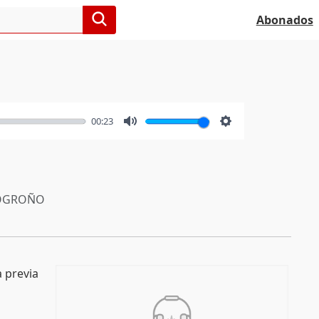
Abonados
00:23
Mute
Settings
OGROÑO