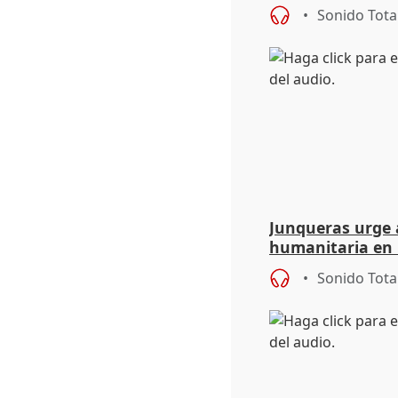
situación de ca
Sonido Tota
de Calor
Junqueras urge a
humanitaria en 
responsabilidad 
Sonido Tota