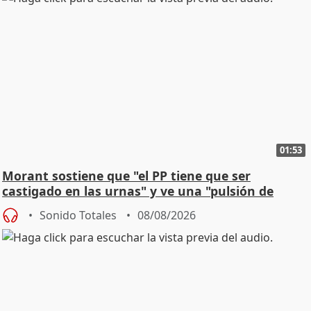
01:53
Morant sostiene que "el PP tiene que ser
castigado en las urnas" y ve una "pulsión de
cambio"
Sonido Totales
08/08/2026