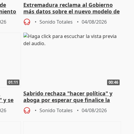
 de
Extremadura reclama al Gobierno
miento
más datos sobre el nuevo modelo de
financiación
026
Sonido Totales
04/08/2026
01:11
00:46
l
Sabrido rechaza "hacer política" y
" y se
aboga por esperar que finalice la
no
investigación del incendio
026
Sonido Totales
04/08/2026