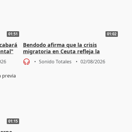
01:51
01:02
acabará
Bendodo afirma que la crisis
ntal"
migratoria en Ceuta refleja la
"extrema debilidad" del Gobierno
026
Sonido Totales
02/08/2026
01:15