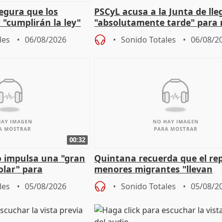
egura que los
PSCyL acusa a la Junta de lle
 "cumplirán la ley"
"absolutamente tarde" para 
es migrantes
problemas como Newcastle
les
06/08/2026
Sonido Totales
06/08/2
00:32
 impulsa una "gran
Quintana recuerda que el re
olar" para
menores migrantes "llevan
aportación del Gobierno" cen
les
05/08/2026
Sonido Totales
05/08/2