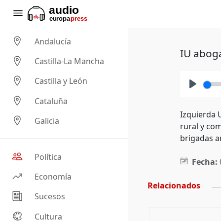
Andalucía
IU aboga
Castilla-La Mancha
Castilla y León
Play
Cataluña
Izquierda 
Galicia
rural y com
brigadas a
Política
Fecha:
Economía
Relacionados
Sucesos
Cultura