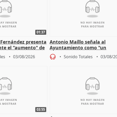
01:37
é Fernández presenta
Antonio Maíllo señala al
ante el "aumento" de
Ayuntamiento como "un
gar en Madri
especulador más" sobre vivi
les
03/08/2026
Sonido Totales
03/08/2
Jiménez Becerril
03:55