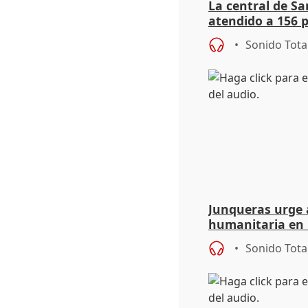
La central de Sa
atendido a 156 
situación de ca
Sonido Tota
de Calor
Junqueras urge a
humanitaria en 
responsabilidad 
Sonido Tota