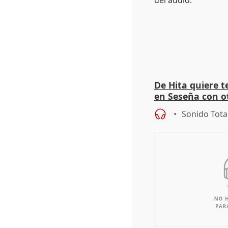
De Hita quiere 
en Seseña con 
Sonido Tota