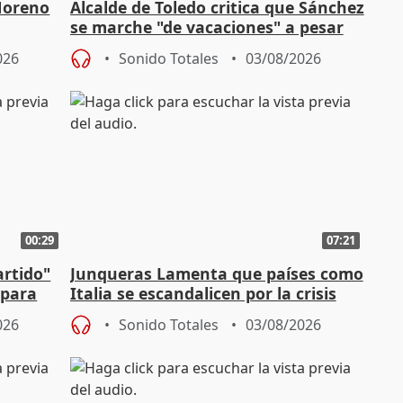
Moreno
Alcalde de Toledo critica que Sánchez
se marche "de vacaciones" a pesar
n SMA
de la crisis migratoria
026
Sonido Totales
03/08/2026
00:29
07:21
artido"
Junqueras Lamenta que países como
 para
Italia se escandalicen por la crisis
migratoria
026
Sonido Totales
03/08/2026