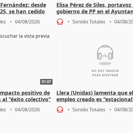
é Fernández: desde
Elisa Pérez de Siles, portavoz
25, se han cedido
gobierno de PP en el Ayunta
r nacimiento
de Málaga, deja la política
les
04/08/2026
Sonido Totales
04/08/2
01:07
 impacto positivo de
Llera (Unidas) lamenta que e
 al "éxito colectivo"
empleo creado es "estacional
"esfumará" al acabar el vera
les
04/08/2026
Sonido Totales
04/08/2