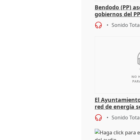
Bendodo (PP) as
gobiernos del PP
sobre los menor
Sonido Tota
El Ayuntamiento
red de energía s
autoconsumo
Sonido Tota