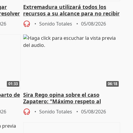
gar
Extremadura utilizará todos los
resolver
recursos a su alcance para no recibir
más menores migrantes
026
Sonido Totales
05/08/2026
01:33
06:18
parto de
Sira Rego opina sobre el caso
Zapatero: "Máximo respeto al
tral
proceso judicial"
026
Sonido Totales
05/08/2026