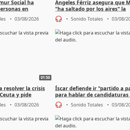
mur Social ha
Ángeles Férriz asegura que 
personas en
"ha saltado por los aires" la
lle durante Campaña
negociación tras acuerdo co
les
03/08/2026
Sonido Totales
03/08/2
01:50
 resolver la crisis
Íscar defiende ir "partido a p
Ceuta y pide
para hablar de candidaturas
a la UE
2027
les
03/08/2026
Sonido Totales
03/08/2