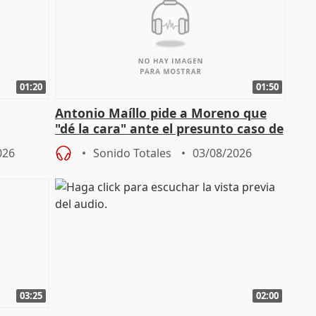
01:20
01:50
Antonio Maíllo pide a Moreno que
"dé la cara" ante el presunto caso de
endas de
acoso del CEO de ADM
026
Sonido Totales
03/08/2026
03:25
02:00