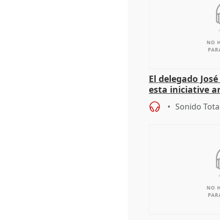
El delegado Jos
esta iniciative 
personas sin ho
Sonido Tota