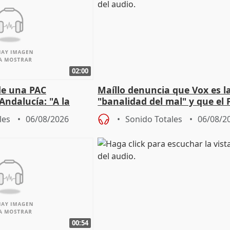
02:00
de una PAC
Maíllo denuncia que Vox es l
Andalucía: "A la
"banalidad del mal" y que el 
 que protegerla"
asume todas sus tesis
les
06/08/2026
Sonido Totales
06/08/2
00:54