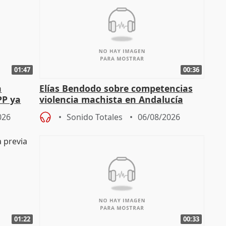
01:47
00:36
a
Elías Bendodo sobre competencias
PP ya
violencia machista en Andalucía
026
Sonido Totales
06/08/2026
01:22
00:33