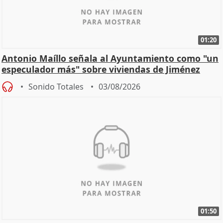
01:20
Antonio Maíllo señala al Ayuntamiento como "un
especulador más" sobre viviendas de Jiménez
Becerril
Sonido Totales
03/08/2026
01:50